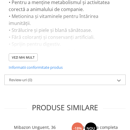
• Pentru a menține metabolismul și activitatea
corectă a animalului de companie.
• Metionina și vitaminele pentru întărirea
imunității.
• Strălucire și piele și blană sănătoase.
• Fără coloranți și conservanți artificiali.
• Sprijin pentru digestiv.
• Omega 3 și 6 bogați - inimă și creier puternice.
• Conținut ridicat de umiditate pentru a susține
VEZI MAI MULT
digestia normală.
Informatii conformitate produs
• Se absoarbe ușor și au un gust excelent.
Review-uri
(0)
PRODUSE SIMILARE
Mibazon Unguent, 36
Hrana uscata completa
-18%
NOU