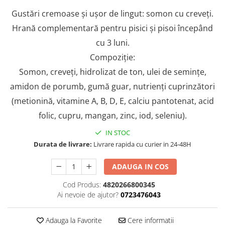
AFECTIUNI HEPATICE
AFECTIUNI OCULARE
Gustări cremoase și ușor de lingut: somon cu creveți.
AFECTIUNI OCULARE
AFECTIUNI URINARE
AFECTIUNI URINARE
Hrană complementară pentru pisici și pisoi începând
IMUNITATE
IMUNITATE
LAPTE PRAF
cu 3 luni.
LAPTE PRAF
Compoziție:
Somon, creveți, hidrolizat de ton, ulei de semințe,
amidon de porumb, gumă guar, nutrienți cuprinzători
(metionină, vitamine A, B, D, E, calciu pantotenat, acid
folic, cupru, mangan, zinc, iod, seleniu).
IN STOC
Durata de livrare:
Livrare rapida cu curier in 24-48H
ADAUGA IN COS
Cod Produs:
4820266800345
Ai nevoie de ajutor?
0723476043
Adauga la Favorite
Cere informatii