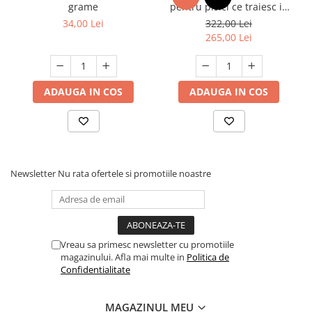
grame
pentru pisici ce traiesc in
casa, Club 4 Paws Premium
34,00 Lei
322,00 Lei
Indoor, 14kg
265,00 Lei
ADAUGA IN COS
ADAUGA IN COS
Newsletter
Nu rata ofertele si promotiile noastre
Vreau sa primesc newsletter cu promotiile
magazinului. Afla mai multe in
Politica de
Confidentialitate
MAGAZINUL MEU