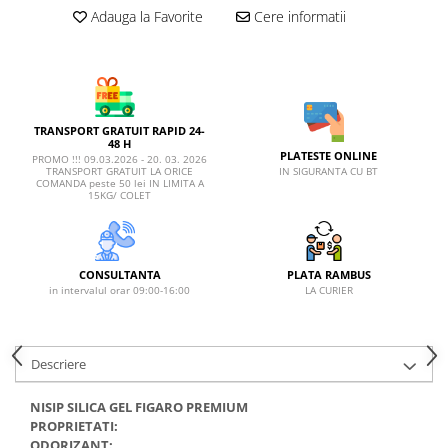
AFECTIUNI HEPATICE
AFECTIUNI OCULARE
Adauga la Favorite
Cere informatii
AFECTIUNI OCULARE
AFECTIUNI URINARE
AFECTIUNI URINARE
IMUNITATE
IMUNITATE
LAPTE PRAF
LAPTE PRAF
TRANSPORT GRATUIT RAPID 24-
48 H
PLATESTE ONLINE
PROMO !!! 09.03.2026 - 20. 03. 2026
IN SIGURANTA CU BT
TRANSPORT GRATUIT LA ORICE
COMANDA peste 50 lei IN LIMITA A
15KG/ COLET
CONSULTANTA
PLATA RAMBUS
in intervalul orar 09:00-16:00
LA CURIER
Descriere
NISIP SILICA GEL FIGARO PREMIUM
PROPRIETATI:
ODORIZANT: