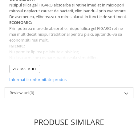
Nisipul silica gel FIGARO absoarbe si retine imediat in micropori
mirosul neplacut cauzat de bacterii, eliminandu-l prin evaporare.
De asemenea, elibereaza un miros placut in functie de sortiment.
ECONOMIC:
Prin puterea mare de absorbtie, nisipul silica gel FIGARO retine
mai mult decat nisipul traditional pentru pisici, ajutandu-va sa
economisiti mai mult.
IGIENIC:
Nu permite lipirea pe labutele pisicilor;
Nu lasa urme pe covoare, pardoseala si mobilier.
ECOLOGIC:
Nisipul FIGARO nu polueaza si nu este toxic.
VEZI MAI MULT
Ambalajul produsului este 100% reciclabil.
Informatii conformitate produs
ANTIALERGIC & BACTERIOSTATIC
Acest produs este special conceput pentru a proteja sanatatea
dumneavoastra si a animalutului dumneavoastra.
Review-uri
(0)
Acest produs previne starile alergice si combate dezvoltarea
bacteriilor.
Instructiuni de folosire:
Umpleti litiera cu 3-4 cm. de silica-gel FIGARO.
PRODUSE SIMILARE
Pentru un rezultat cat mai bun nu adaugati alt tip de silica gel sau
alti aditivi.
Verificati regulat continutul de silica gel din litiera si indepartati