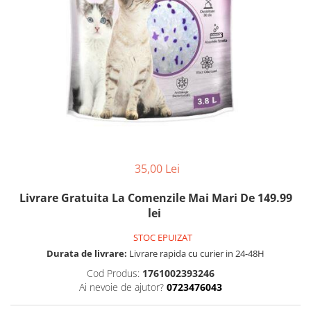
FRESH FARM
FARMINA
MORANDO
FELICIA
MY LOVE
FRESH FARM
ROYALIST
MORANDO
RECOMPENSE
PURINA
ACCESORII
ACCESORII
DIETE VETERINARE
DIETE VETERINARE
IGIENA SI COSMETICA
IGIENA SI COSMETICA
ASTERNUT SI LITIERE
IGIENA OCHI SI URECHI
35,00 Lei
IGIENA OCHI SI URECHI
SAMPOANE
SAMPOANE
Livrare Gratuita La Comenzile Mai Mari De 149.99
JUCARII
lei
RECOMPENSE
SUPLIMENTE
SUPLIMENTE
STOC EPUIZAT
AFECTIUNI AURICULARE
Durata de livrare:
Livrare rapida cu curier in 24-48H
AFECTIUNI AURICULARE
AFECTIUNI DERMATOLOGICE
Cod Produs:
1761002393246
AFECTIUNI DERMATOLOGICE
AFECTIUNI DIGESTIVE
Ai nevoie de ajutor?
0723476043
AFECTIUNI DIGESTIVE
AFECTIUNI HEPATICE