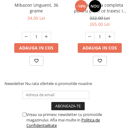
resturile solidificate.
Mibazon Unguent, 36
Hrana uscata completa
-18%
NOU
Completati la nevoie cu silica gel pentru improspatare.
grame
pentru pisici ce traiesc in
Aerisiti continutul de silica gel periodic si distribuiti-l uniform cu o
casa, Club 4 Paws Premium
34,00 Lei
322,00 Lei
ustensila corespunzatoare(ex. Lopetica).
Indoor, 14kg
265,00 Lei
ADAUGA IN COS
ADAUGA IN COS
Newsletter
Nu rata ofertele si promotiile noastre
Vreau sa primesc newsletter cu promotiile
magazinului. Afla mai multe in
Politica de
Confidentialitate