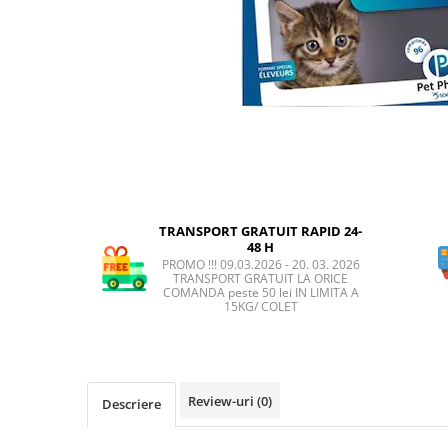
FRESH FARM
FARMINA
MORANDO
FELICIA
MY LOVE
FRESH FARM
ROYALIST
MORANDO
RECOMPENSE
PURINA
ACCESORII
ACCESORII
DIETE VETERINARE
DIETE VETERINARE
IGIENA SI COSMETICA
IGIENA SI COSMETICA
ASTERNUT SI LITIERE
TRANSPORT GRATUIT RAPID 24-
IGIENA OCHI SI URECHI
48 H
IGIENA OCHI SI URECHI
SAMPOANE
PROMO !!! 09.03.2026 - 20. 03. 2026
TRANSPORT GRATUIT LA ORICE
SAMPOANE
JUCARII
COMANDA peste 50 lei IN LIMITA A
15KG/ COLET
RECOMPENSE
SUPLIMENTE
SUPLIMENTE
AFECTIUNI AURICULARE
AFECTIUNI AURICULARE
AFECTIUNI DERMATOLOGICE
AFECTIUNI DERMATOLOGICE
AFECTIUNI DIGESTIVE
Review-uri
(0)
Descriere
AFECTIUNI DIGESTIVE
AFECTIUNI HEPATICE