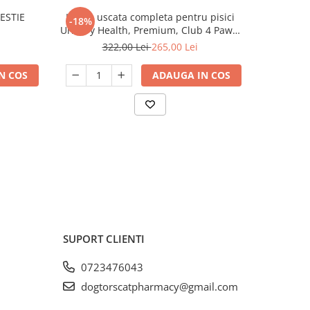
ESTIE
Hrana uscata completa pentru pisici
Hrana us
-18%
-18%
Urinary Health, Premium, Club 4 Paws,
sterilizat
14 kg
322,00 Lei
265,00 Lei
3
N COS
ADAUGA IN COS
SUPORT CLIENTI
0723476043
dogtorscatpharmacy@gmail.com