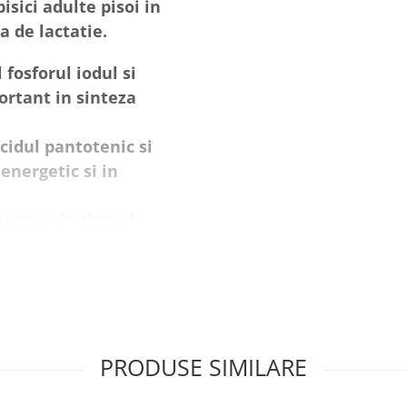
sici adulte pisoi in
a de lactatie.
 fosforul iodul si
rtant in sinteza
cidul pantotenic si
energetic si in
epatica in timpul
are dupa o activitate
eic sunt esentiale
PRODUSE SIMILARE
liment nutritional