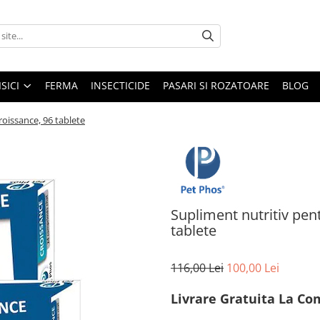
ISICI
FERMA
INSECTICIDE
PASARI SI ROZATOARE
BLOG
roissance, 96 tablete
Supliment nutritiv pen
tablete
116,00 Lei
100,00 Lei
Livrare Gratuita La Co