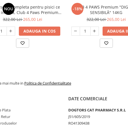
atie pisici adulte (
scata completa pentru pisici ce
CLUB 4 PAWS Premium "DIG
NOU
-18%
labite).
c in casa, Club 4 Paws Premium
SENSIBILĂ" 14KG
Indoor, 14kg
322,00 Lei
265,00 Lei
322,00 Lei
265,00 Lei
eaza ca atare sau
ADAUGA IN COS
ADAUGA I
ici sub 4 kg) sau 2
4 kg) in cure de 7-14
 varsta de 3 luni si 2
i seara pe tot
la mai multe in
Politica de Confidentialitate
ma saptamana .
te dimineata si seara
DATE COMERCIALE
 Plata
DOGTORS CAT PHARMACY S.R.L
e Retur
J51/605/2019
Produselor
RO41309438