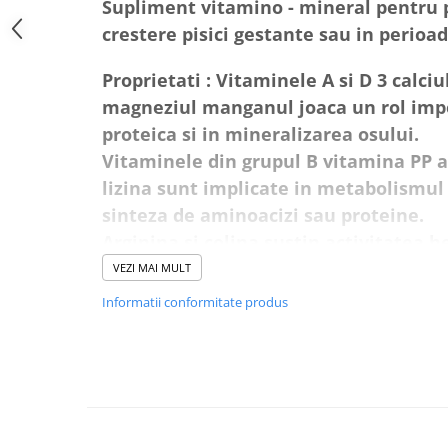
AFECTIUNI HEPATICE
Supliment vitamino - mineral pentru pi
AFECTIUNI OCULARE
AFECTIUNI OCULARE
AFECTIUNI URINARE
crestere pisici gestante sau in perioad
AFECTIUNI URINARE
IMUNITATE
Proprietati : Vitaminele A si D 3 calciul
IMUNITATE
LAPTE PRAF
LAPTE PRAF
magneziul manganul joaca un rol impo
proteica si in mineralizarea osului.
Vitaminele din grupul B vitamina PP a
lizina sunt implicate in metabolismul 
sinteza de aminoacizi sau proteine.
Arginina si colina sustin activitatea h
cand este suprasolicitat si in recuper
VEZI MAI MULT
intense.
Informatii conformitate produs
Vitamina A biotina zincul acidul linol
pentru piele si blana.
Indicatii : PET-PHOS FELIN este un sup