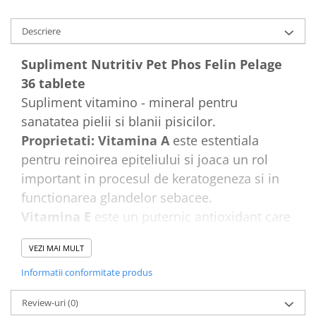
Descriere
Supliment Nutritiv Pet Phos Felin Pelage
36 tablete
Supliment vitamino - mineral pentru
sanatatea pielii si blanii pisicilor.
Proprietati: Vitamina A
este estentiala
pentru reinoirea epiteliului si joaca un rol
important in procesul de keratogeneza si in
functionarea glandelor sebacee.
Vitamina E
este un puternic antioxidant care
asigura stabilitatea membranelor celulare
VEZI MAI MULT
prin protejarea lor de actiunea oxidativa a
peroxizilor si radicalilor oxizi.
Informatii conformitate produs
Vitaminele din grupul B
imbunatatesc
Review-uri
(0)
cresterea firul de par si textura pielii (vitamina