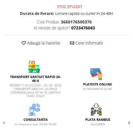
AFECTIUNI HEPATICE
AFECTIUNI OCULARE
STOC EPUIZAT
AFECTIUNI OCULARE
AFECTIUNI URINARE
Durata de livrare:
Livrare rapida cu curier in 24-48H
AFECTIUNI URINARE
IMUNITATE
Cod Produs:
3660176500376
IMUNITATE
LAPTE PRAF
Ai nevoie de ajutor?
0723476043
LAPTE PRAF
Adauga la Favorite
Cere informatii
TRANSPORT GRATUIT RAPID 24-
48 H
PLATESTE ONLINE
PROMO !!! 09.03.2026 - 20. 03. 2026
IN SIGURANTA CU BT
TRANSPORT GRATUIT LA ORICE
COMANDA peste 50 lei IN LIMITA A
15KG/ COLET
CONSULTANTA
PLATA RAMBUS
in intervalul orar 09:00-16:00
LA CURIER