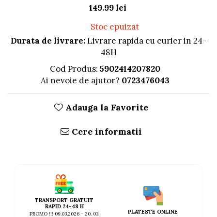
AFECTIUNI HEPATICE
AFECTIUNI OCULARE
149.99 lei
AFECTIUNI OCULARE
AFECTIUNI URINARE
Stoc epuizat
AFECTIUNI URINARE
IMUNITATE
IMUNITATE
Durata de livrare:
Livrare rapida cu curier in 24-
LAPTE PRAF
LAPTE PRAF
48H
Cod Produs:
5902414207820
Ai nevoie de ajutor?
0723476043
Adauga la Favorite
Cere informatii
TRANSPORT GRATUIT
RAPID 24-48 H
PLATESTE ONLINE
PROMO !!! 09.03.2026 - 20. 03.