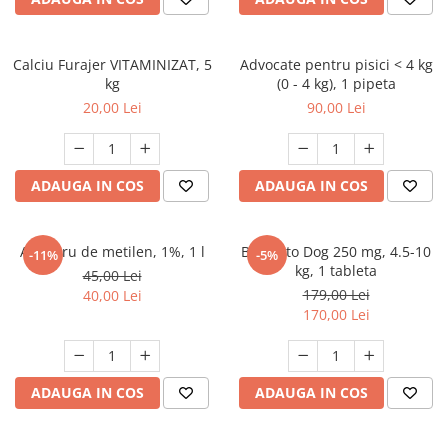
FRESH FARM
FARMINA
MORANDO
FELICIA
MY LOVE
FRESH FARM
Calciu Furajer VITAMINIZAT, 5
Advocate pentru pisici < 4 kg
kg
(0 - 4 kg), 1 pipeta
ROYALIST
MORANDO
20,00 Lei
90,00 Lei
RECOMPENSE
PURINA
ACCESORII
ACCESORII
DIETE VETERINARE
DIETE VETERINARE
ADAUGA IN COS
ADAUGA IN COS
IGIENA SI COSMETICA
IGIENA SI COSMETICA
ASTERNUT SI LITIERE
IGIENA OCHI SI URECHI
Albastru de metilen, 1%, 1 l
Bravecto Dog 250 mg, 4.5-10
-11%
-5%
IGIENA OCHI SI URECHI
SAMPOANE
kg, 1 tableta
45,00 Lei
SAMPOANE
JUCARII
179,00 Lei
40,00 Lei
RECOMPENSE
170,00 Lei
SUPLIMENTE
SUPLIMENTE
AFECTIUNI AURICULARE
AFECTIUNI AURICULARE
AFECTIUNI DERMATOLOGICE
ADAUGA IN COS
ADAUGA IN COS
AFECTIUNI DERMATOLOGICE
AFECTIUNI DIGESTIVE
AFECTIUNI DIGESTIVE
AFECTIUNI HEPATICE