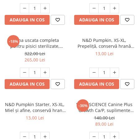
ADAUGA IN COS
ADAUGA IN COS
Hrana uscata completa
N&D Pumpkin, XS-XL,
-18%
pentru pisici sterilizate,
Prepeliță, conservă hrană
Premium, Club 4 PAWS, 14 kg
umedă fără cereale câini, (în
322,00 Lei
13,00 Lei
sos), 285g
265,00 Lei
ADAUGA IN COS
ADAUGA IN COS
N&D Pumpkin Starter, XS-XL,
VETRI SCIENCE Canine Plus
-36%
Miel și afine, conservă hrană
Growth Ca/P, suplimente
umedă fără cereale câini
creștere și vitalitate câini, 45
13,00 Lei
140,00 Lei
junior, (în sos), 285g
Tablete masticabile
89,00 Lei