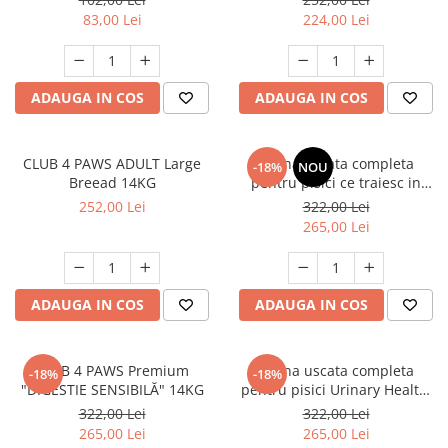
83,00 Lei
224,00 Lei
ADAUGA IN COS
ADAUGA IN COS
CLUB 4 PAWS ADULT Large
Hrana uscata completa
-18%
NOU
Breead 14KG
pentru pisici ce traiesc in
casa, Club 4 Paws Premium
252,00 Lei
322,00 Lei
Indoor, 14kg
265,00 Lei
ADAUGA IN COS
ADAUGA IN COS
CLUB 4 PAWS Premium
Hrana uscata completa
-18%
-18%
"DIGESTIE SENSIBILĂ" 14KG
pentru pisici Urinary Health,
Premium, Club 4 Paws, 14 kg
322,00 Lei
322,00 Lei
265,00 Lei
265,00 Lei