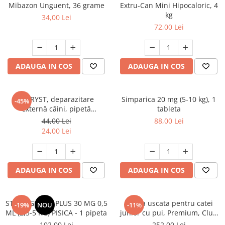
AFECTIUNI HEPATICE
AFECTIUNI OCULARE
Mibazon Unguent, 36 grame
Extru-Can Mini Hipocaloric, 4
AFECTIUNI OCULARE
kg
AFECTIUNI URINARE
34,00 Lei
AFECTIUNI URINARE
72,00 Lei
IMUNITATE
IMUNITATE
LAPTE PRAF
LAPTE PRAF
ADAUGA IN COS
ADAUGA IN COS
FYPRYST, deparazitare
Simparica 20 mg (5-10 kg), 1
-45%
externă câini, pipetă
tableta
repelentă, L(20 - 40kg), 1 buc
44,00 Lei
88,00 Lei
24,00 Lei
ADAUGA IN COS
ADAUGA IN COS
STRONGHOLD PLUS 30 MG 0,5
Hrana uscata pentru catei
-19%
NOU
-11%
ML (2,5-5 KG) PISICA - 1 pipeta
junior cu pui, Premium, Club
4 Paws, 14 kg
102,00 Lei
252,00 Lei