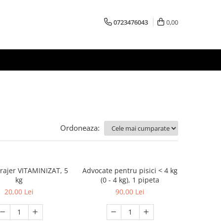
0723476043
0,00
Ordoneaza:
urajer VITAMINIZAT, 5
Advocate pentru pisici < 4 kg
kg
(0 - 4 kg), 1 pipeta
20,00 Lei
90,00 Lei