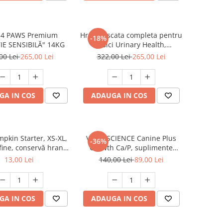
 4 PAWS Premium
Hrana uscata completa pentru
-18%
IE SENSIBILĂ" 14KG
pisici Urinary Health,
Premium, Club 4 Paws, 14 kg
00 Lei
265,00 Lei
322,00 Lei
265,00 Lei
GA IN COS
ADAUGA IN COS
kin Starter, XS-XL,
VETRI SCIENCE Canine Plus
-36%
afine, conservă hrană
Growth Ca/P, suplimente
fără cereale câini
creștere și vitalitate câini, 45
13,00 Lei
140,00 Lei
89,00 Lei
or, (în sos), 285g
Tablete masticabile
GA IN COS
ADAUGA IN COS