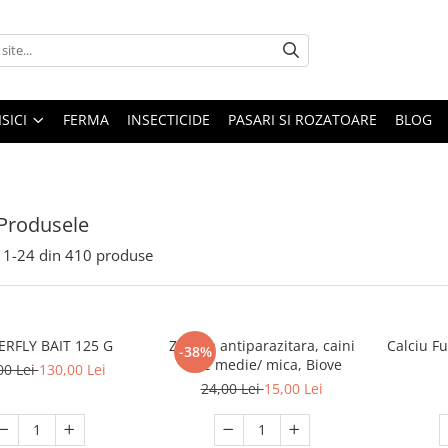
ISICI
FERMA
INSECTICIDE
PASARI SI ROZATOARE
BLOG
Produsele
1-
24
din
410
produse
MASTERFLY BAIT 125 G
Zgarda antiparazitara, caini
Calciu F
-38%
talie medie/ mica, Biove
00 Lei
130,00 Lei
24,00 Lei
15,00 Lei