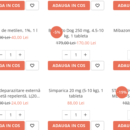
A IN COS
ADAUGA IN COS
ADAU
 de metilen, 1%, 1 l
Bravecto Dog 250 mg, 4.5-10
Mibazon
-5%
kg, 1 tableta
00 Lei
40,00 Lei
179,00 Lei
170,00 Lei
A IN COS
ADAUGA IN COS
ADAU
deparazitare externă
Simparica 20 mg (5-10 kg), 1
STRONGH
-19%
petă repelentă, L(20 -
tableta
ML (2,5-5
40kg), 1 buc
00 Lei
24,00 Lei
88,00 Lei
102
A IN COS
ADAUGA IN COS
ADAU