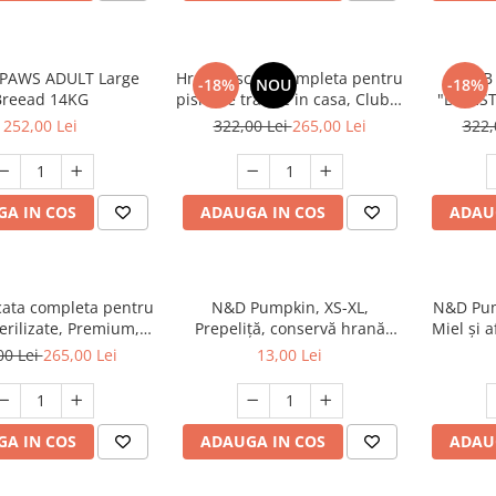
 PAWS ADULT Large
Hrana uscata completa pentru
CLUB
-18%
NOU
-18%
Breead 14KG
pisici ce traiesc in casa, Club 4
"DIGEST
Paws Premium Indoor, 14kg
252,00 Lei
322,00 Lei
265,00 Lei
322,
A IN COS
ADAUGA IN COS
ADAU
ata completa pentru
N&D Pumpkin, XS-XL,
N&D Pump
terilizate, Premium,
Prepeliță, conservă hrană
Miel și 
b 4 PAWS, 14 kg
umedă fără cereale câini, (în
umedă 
00 Lei
265,00 Lei
13,00 Lei
sos), 285g
juni
A IN COS
ADAUGA IN COS
ADAU