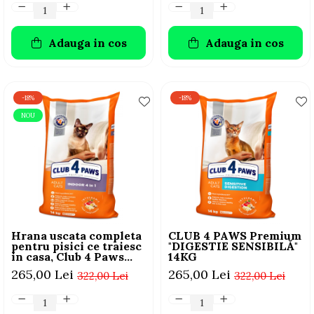
Adauga in cos
Adauga in cos
-18%
-18%
NOU
Hrana uscata completa
CLUB 4 PAWS Premium
pentru pisici ce traiesc
"DIGESTIE SENSIBILĂ"
in casa, Club 4 Paws
14KG
Premium Indoor, 14kg
265,00 Lei
265,00 Lei
322,00 Lei
322,00 Lei