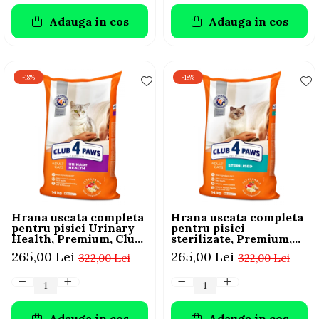
Adauga in cos
Adauga in cos
-18%
-18%
Hrana uscata completa
Hrana uscata completa
pentru pisici Urinary
pentru pisici
Health, Premium, Club
sterilizate, Premium,
4 Paws, 14 kg
Club 4 PAWS, 14 kg
265,00 Lei
265,00 Lei
322,00 Lei
322,00 Lei
Adauga in cos
Adauga in cos