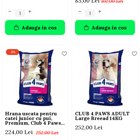
83,00 Lei
102,00 Lei
Adauga in cos
Adauga in cos
-11%
Hrana uscata pentru
CLUB 4 PAWS ADULT
catei junior cu pui,
Large Breead 14KG
Premium, Club 4 Paws,
252,00 Lei
14 kg
224,00 Lei
252,00 Lei