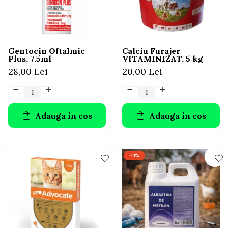
AFECTIUNI HEPATICE
AFECTIUNI OCULARE
AFECTIUNI OCULARE
AFECTIUNI URINARE
AFECTIUNI URINARE
IMUNITATE
IMUNITATE
LAPTE PRAF
Gentocin Oftalmic
Calciu Furajer
LAPTE PRAF
Plus, 7.5ml
VITAMINIZAT, 5 kg
28,00 Lei
20,00 Lei
Adauga in cos
Adauga in cos
-11%