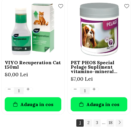
VIYO Recuperation Cat
PET PHOS Special
150ml
Pelage Supliment
vitamino-mineral
80,00 Lei
pentru câini, 50 tablete
87,00 Lei
Adauga in cos
Adauga in cos
...
1
2
3
18