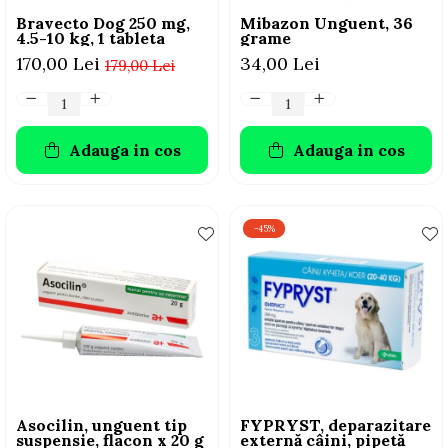
Bravecto Dog 250 mg,
Mibazon Unguent, 36
4.5-10 kg, 1 tableta
grame
170,00 Lei
34,00 Lei
179,00 Lei
Adauga in cos
Adauga in cos
-45%
Asocilin, unguent tip
FYPRYST, deparazitare
suspensie, flacon x 20 g
externă câini, pipetă