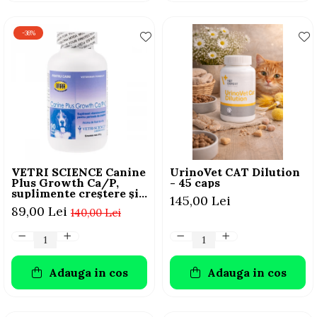
-36%
VETRI SCIENCE Canine
UrinoVet CAT Dilution
Plus Growth Ca/P,
- 45 caps
suplimente creștere și
145,00 Lei
vitalitate câini, 45
89,00 Lei
140,00 Lei
Tablete masticabile
Adauga in cos
Adauga in cos