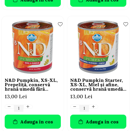
N&D Pumpkin, XS-XL,
N&D Pumpkin Starter,
Prepeliță, conservă
XS-XL, Miel și afine,
hrană umedă fără
conservă hrană umedă
cereale câini, (în sos),
fără cereale câini
13,00 Lei
13,00 Lei
285g
junior, (în sos), 285g
Adauga in cos
Adauga in cos