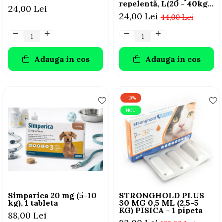
repelentă, L(20 - 40kg),
24,00 Lei
1 buc
24,00 Lei
44,00 Lei
Adauga in cos
Adauga in cos
-19%
NOU
Simparica 20 mg (5-10
STRONGHOLD PLUS
kg), 1 tableta
30 MG 0,5 ML (2,5-5
KG) PISICA - 1 pipeta
88,00 Lei