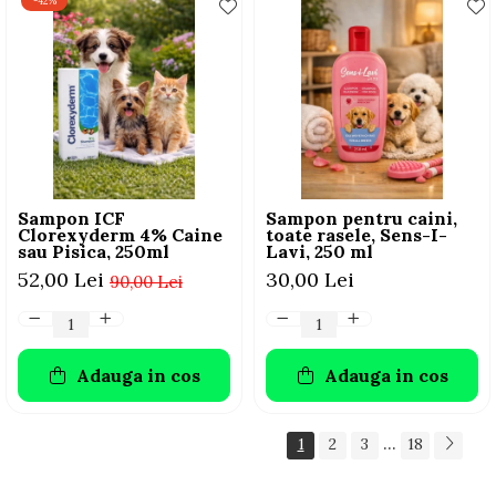
-42%
Sampon ICF
Sampon pentru caini,
Clorexyderm 4% Caine
toate rasele, Sens-I-
sau Pisica, 250ml
Lavi, 250 ml
52,00 Lei
30,00 Lei
90,00 Lei
Adauga in cos
Adauga in cos
...
1
2
3
18