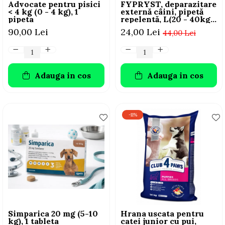
Advocate pentru pisici
FYPRYST, deparazitare
< 4 kg (0 - 4 kg), 1
externă câini, pipetă
pipeta
repelentă, L(20 - 40kg),
1 buc
90,00 Lei
24,00 Lei
44,00 Lei
Adauga in cos
Adauga in cos
-11%
Simparica 20 mg (5-10
Hrana uscata pentru
kg), 1 tableta
catei junior cu pui,