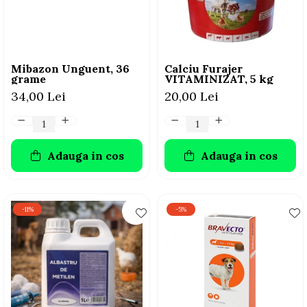
AFECTIUNI HEPATICE
AFECTIUNI OCULARE
AFECTIUNI OCULARE
AFECTIUNI URINARE
AFECTIUNI URINARE
IMUNITATE
IMUNITATE
LAPTE PRAF
Mibazon Unguent, 36
Calciu Furajer
LAPTE PRAF
grame
VITAMINIZAT, 5 kg
34,00 Lei
20,00 Lei
Adauga in cos
Adauga in cos
-11%
-5%