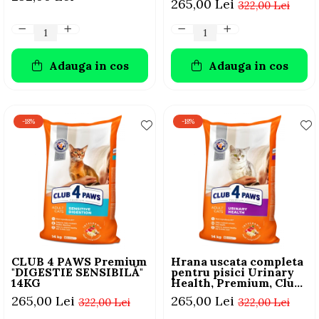
265,00 Lei
322,00 Lei
Adauga in cos
Adauga in cos
-18%
-18%
CLUB 4 PAWS Premium
Hrana uscata completa
"DIGESTIE SENSIBILĂ"
pentru pisici Urinary
14KG
Health, Premium, Club
4 Paws, 14 kg
265,00 Lei
265,00 Lei
322,00 Lei
322,00 Lei