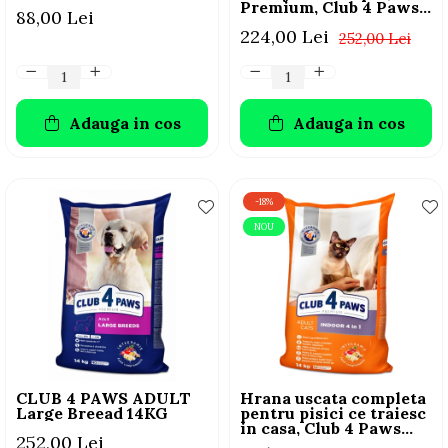
Premium, Club 4 Paws,
88,00 Lei
14 kg
224,00 Lei
252,00 Lei
Adauga in cos
Adauga in cos
-18%
NOU
CLUB 4 PAWS ADULT
Hrana uscata completa
Large Breead 14KG
pentru pisici ce traiesc
in casa, Club 4 Paws
252,00 Lei
Premium Indoor, 14kg