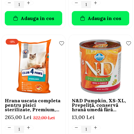
Adauga in cos
Adauga in cos
-18%
Hrana uscata completa
N&D Pumpkin, XS-XL,
pentru pisici
Prepeliță, conservă
sterilizate, Premium,
hrană umedă fără
Club 4 PAWS, 14 kg
cereale câini, (în sos),
265,00 Lei
13,00 Lei
322,00 Lei
285g