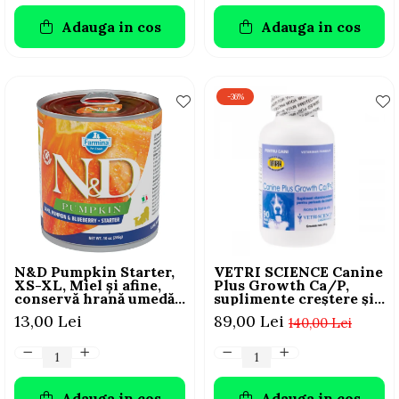
Adauga in cos
Adauga in cos
-36%
N&D Pumpkin Starter,
VETRI SCIENCE Canine
XS-XL, Miel și afine,
Plus Growth Ca/P,
conservă hrană umedă
suplimente creștere și
fără cereale câini
vitalitate câini, 45
13,00 Lei
89,00 Lei
140,00 Lei
junior, (în sos), 285g
Tablete masticabile
Adauga in cos
Adauga in cos