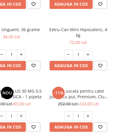
GA IN COS
ADAUGA IN COS
 Unguent, 36 grame
Extru-Can Mini Hipocaloric, 4
kg
34,00 Lei
72,00 Lei
GA IN COS
ADAUGA IN COS
OLD PLUS 30 MG 0,5
Hrana uscata pentru catei
NOU
-11%
 KG) PISICA - 1 pipeta
junior cu pui, Premium, Club
4 Paws, 14 kg
,00 Lei
83,00 Lei
252,00 Lei
224,00 Lei
GA IN COS
ADAUGA IN COS