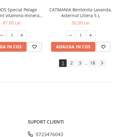
OS Special Pelage
CATMANIA Bentonita Lavanda,
nt vitamino-mineral
Asternut Litiera 5 L
 câini, 50 tablete
87,00 Lei
30,00 Lei
GA IN COS
ADAUGA IN COS
1
2
3
18
...
SUPORT CLIENTI
0723476043