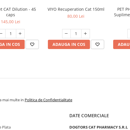
t CAT Dilution - 45
VIYO Recuperation Cat 150ml
PET PH
caps
Suplime
80,00 Lei
pentru
145,00 Lei
A IN COS
ADAUGA IN COS
ADAU
la mai multe in
Politica de Confidentialitate
DATE COMERCIALE
 Plata
DOGTORS CAT PHARMACY S.R.L