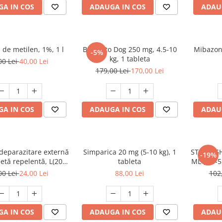
A IN COS
ADAUGA IN COS
ADAU
 de metilen, 1%, 1 l
Bravecto Dog 250 mg, 4.5-10
Mibazon
-5%
kg, 1 tableta
00 Lei
40,00 Lei
179,00 Lei
170,00 Lei
A IN COS
ADAUGA IN COS
ADAU
deparazitare externă
Simparica 20 mg (5-10 kg), 1
STRONGH
-19%
petă repelentă, L(20 -
tableta
ML (2,5-5
40kg), 1 buc
00 Lei
24,00 Lei
88,00 Lei
102
A IN COS
ADAUGA IN COS
ADAU