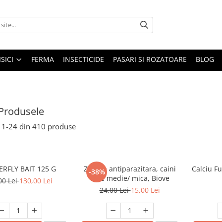
ISICI
FERMA
INSECTICIDE
PASARI SI ROZATOARE
BLOG
Produsele
1-
24
din
410
produse
MASTERFLY BAIT 125 G
Zgarda antiparazitara, caini
Calciu F
-38%
talie medie/ mica, Biove
00 Lei
130,00 Lei
24,00 Lei
15,00 Lei