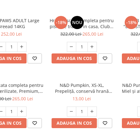
 PAWS ADULT Large
Hrana uscata completa pentru
CLUB
-18%
NOU
-18%
Breead 14KG
pisici ce traiesc in casa, Club 4
"DIGEST
Paws Premium Indoor, 14kg
252,00 Lei
322,00 Lei
265,00 Lei
322,
A IN COS
ADAUGA IN COS
ADAU
ata completa pentru
N&D Pumpkin, XS-XL,
N&D Pump
terilizate, Premium,
Prepeliță, conservă hrană
Miel și 
b 4 PAWS, 14 kg
umedă fără cereale câini, (în
umedă 
00 Lei
265,00 Lei
13,00 Lei
sos), 285g
juni
A IN COS
ADAUGA IN COS
ADAU