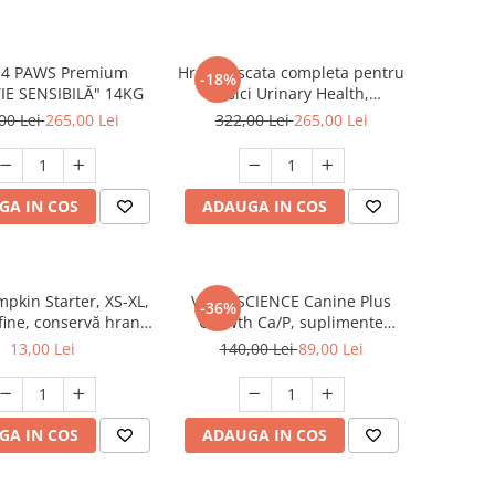
 4 PAWS Premium
Hrana uscata completa pentru
-18%
IE SENSIBILĂ" 14KG
pisici Urinary Health,
Premium, Club 4 Paws, 14 kg
00 Lei
265,00 Lei
322,00 Lei
265,00 Lei
GA IN COS
ADAUGA IN COS
kin Starter, XS-XL,
VETRI SCIENCE Canine Plus
-36%
afine, conservă hrană
Growth Ca/P, suplimente
fără cereale câini
creștere și vitalitate câini, 45
13,00 Lei
140,00 Lei
89,00 Lei
or, (în sos), 285g
Tablete masticabile
GA IN COS
ADAUGA IN COS