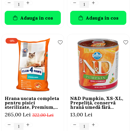
Adauga in cos
Adauga in cos
-18%
Hrana uscata completa
N&D Pumpkin, XS-XL,
pentru pisici
Prepeliță, conservă
sterilizate, Premium,
hrană umedă fără
Club 4 PAWS, 14 kg
cereale câini, (în sos),
265,00 Lei
13,00 Lei
322,00 Lei
285g