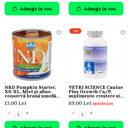
Adauga in cos
Adauga in cos
-36%
N&D Pumpkin Starter,
VETRI SCIENCE Canine
XS-XL, Miel și afine,
Plus Growth Ca/P,
conservă hrană umedă
suplimente creștere și
fără cereale câini
vitalitate câini, 45
13,00 Lei
89,00 Lei
140,00 Lei
junior, (în sos), 285g
Tablete masticabile
Adauga in cos
Adauga in cos