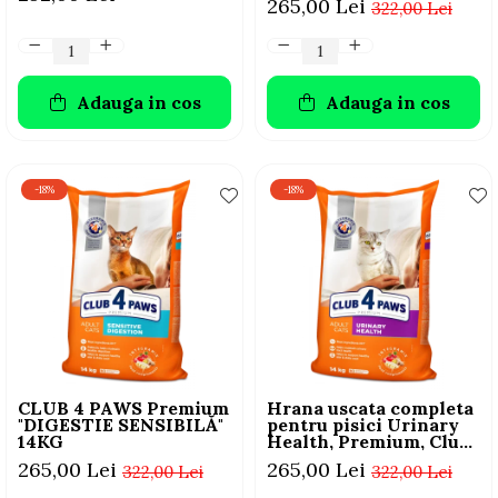
265,00 Lei
322,00 Lei
Adauga in cos
Adauga in cos
-18%
-18%
CLUB 4 PAWS Premium
Hrana uscata completa
"DIGESTIE SENSIBILĂ"
pentru pisici Urinary
14KG
Health, Premium, Club
4 Paws, 14 kg
265,00 Lei
265,00 Lei
322,00 Lei
322,00 Lei