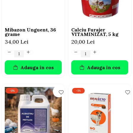
AFECTIUNI HEPATICE
AFECTIUNI OCULARE
AFECTIUNI OCULARE
AFECTIUNI URINARE
AFECTIUNI URINARE
IMUNITATE
IMUNITATE
LAPTE PRAF
Mibazon Unguent, 36
Calciu Furajer
LAPTE PRAF
grame
VITAMINIZAT, 5 kg
34,00 Lei
20,00 Lei
Adauga in cos
Adauga in cos
-11%
-5%