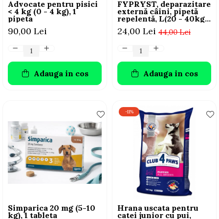
Advocate pentru pisici
FYPRYST, deparazitare
< 4 kg (0 - 4 kg), 1
externă câini, pipetă
pipeta
repelentă, L(20 - 40kg),
1 buc
90,00 Lei
24,00 Lei
44,00 Lei
Adauga in cos
Adauga in cos
-11%
Simparica 20 mg (5-10
Hrana uscata pentru
kg), 1 tableta
catei junior cu pui,