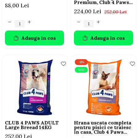
Premium, Club 4 Paws,
88,00 Lei
14 kg
224,00 Lei
252,00 Lei
Adauga in cos
Adauga in cos
-18%
NOU
CLUB 4 PAWS ADULT
Hrana uscata completa
Large Breead 14KG
pentru pisici ce traiesc
in casa, Club 4 Paws
252,00 Lei
Premium Indoor, 14kg