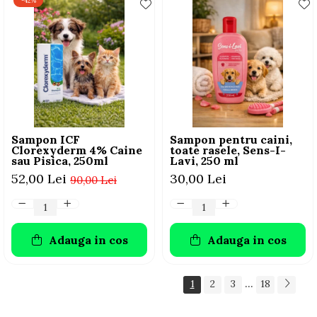
-42%
Sampon ICF
Sampon pentru caini,
Clorexyderm 4% Caine
toate rasele, Sens-I-
sau Pisica, 250ml
Lavi, 250 ml
52,00 Lei
30,00 Lei
90,00 Lei
Adauga in cos
Adauga in cos
...
1
2
3
18