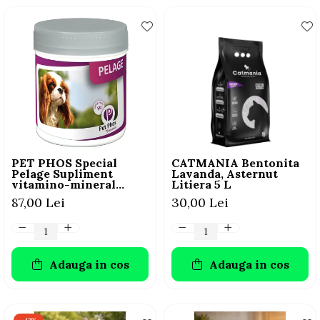
PET PHOS Special
CATMANIA Bentonita
Pelage Supliment
Lavanda, Asternut
vitamino-mineral
Litiera 5 L
pentru câini, 50 tablete
87,00 Lei
30,00 Lei
Adauga in cos
Adauga in cos