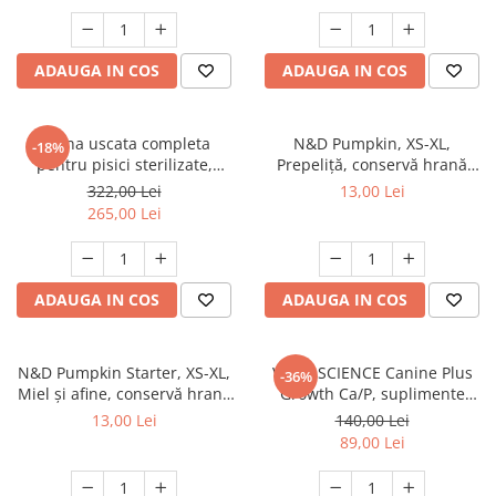
ADAUGA IN COS
ADAUGA IN COS
Hrana uscata completa
N&D Pumpkin, XS-XL,
-18%
pentru pisici sterilizate,
Prepeliță, conservă hrană
Premium, Club 4 PAWS, 14 kg
umedă fără cereale câini, (în
322,00 Lei
13,00 Lei
sos), 285g
265,00 Lei
ADAUGA IN COS
ADAUGA IN COS
N&D Pumpkin Starter, XS-XL,
VETRI SCIENCE Canine Plus
-36%
Miel și afine, conservă hrană
Growth Ca/P, suplimente
umedă fără cereale câini
creștere și vitalitate câini, 45
13,00 Lei
140,00 Lei
junior, (în sos), 285g
Tablete masticabile
89,00 Lei