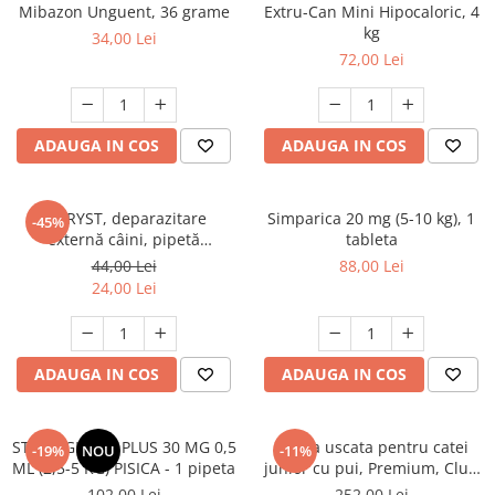
AFECTIUNI HEPATICE
AFECTIUNI OCULARE
Mibazon Unguent, 36 grame
Extru-Can Mini Hipocaloric, 4
AFECTIUNI OCULARE
kg
AFECTIUNI URINARE
34,00 Lei
AFECTIUNI URINARE
72,00 Lei
IMUNITATE
IMUNITATE
LAPTE PRAF
LAPTE PRAF
ADAUGA IN COS
ADAUGA IN COS
FYPRYST, deparazitare
Simparica 20 mg (5-10 kg), 1
-45%
externă câini, pipetă
tableta
repelentă, L(20 - 40kg), 1 buc
44,00 Lei
88,00 Lei
24,00 Lei
ADAUGA IN COS
ADAUGA IN COS
STRONGHOLD PLUS 30 MG 0,5
Hrana uscata pentru catei
-19%
NOU
-11%
ML (2,5-5 KG) PISICA - 1 pipeta
junior cu pui, Premium, Club
4 Paws, 14 kg
102,00 Lei
252,00 Lei