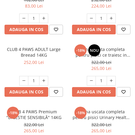
83,00 Lei
224,00 Lei
ADAUGA IN COS
ADAUGA IN COS
CLUB 4 PAWS ADULT Large
Hrana uscata completa
-18%
NOU
Breead 14KG
pentru pisici ce traiesc in
casa, Club 4 Paws Premium
252,00 Lei
322,00 Lei
Indoor, 14kg
265,00 Lei
ADAUGA IN COS
ADAUGA IN COS
CLUB 4 PAWS Premium
Hrana uscata completa
-18%
-18%
"DIGESTIE SENSIBILĂ" 14KG
pentru pisici Urinary Health,
Premium, Club 4 Paws, 14 kg
322,00 Lei
322,00 Lei
265,00 Lei
265,00 Lei