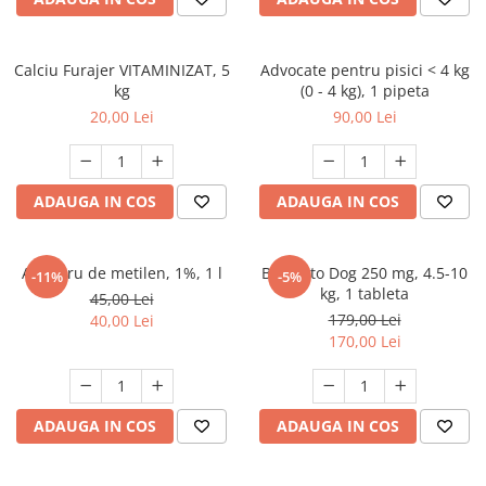
FRESH FARM
FARMINA
MORANDO
FELICIA
MY LOVE
FRESH FARM
Calciu Furajer VITAMINIZAT, 5
Advocate pentru pisici < 4 kg
kg
(0 - 4 kg), 1 pipeta
ROYALIST
MORANDO
20,00 Lei
90,00 Lei
RECOMPENSE
PURINA
ACCESORII
ACCESORII
DIETE VETERINARE
DIETE VETERINARE
ADAUGA IN COS
ADAUGA IN COS
IGIENA SI COSMETICA
IGIENA SI COSMETICA
ASTERNUT SI LITIERE
IGIENA OCHI SI URECHI
Albastru de metilen, 1%, 1 l
Bravecto Dog 250 mg, 4.5-10
-11%
-5%
IGIENA OCHI SI URECHI
SAMPOANE
kg, 1 tableta
45,00 Lei
SAMPOANE
JUCARII
179,00 Lei
40,00 Lei
RECOMPENSE
170,00 Lei
SUPLIMENTE
SUPLIMENTE
AFECTIUNI AURICULARE
AFECTIUNI AURICULARE
AFECTIUNI DERMATOLOGICE
ADAUGA IN COS
ADAUGA IN COS
AFECTIUNI DERMATOLOGICE
AFECTIUNI DIGESTIVE
AFECTIUNI DIGESTIVE
AFECTIUNI HEPATICE