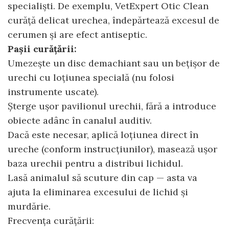
specialiști. De exemplu, VetExpert Otic Clean
curăță delicat urechea, îndepărtează excesul de
cerumen și are efect antiseptic.
Pașii curățării:
Umezește un disc demachiant sau un bețișor de
urechi cu loțiunea specială (nu folosi
instrumente uscate).
Șterge ușor pavilionul urechii, fără a introduce
obiecte adânc în canalul auditiv.
Dacă este necesar, aplică loțiunea direct în
ureche (conform instrucțiunilor), masează ușor
baza urechii pentru a distribui lichidul.
Lasă animalul să scuture din cap — asta va
ajuta la eliminarea excesului de lichid și
murdărie.
Frecvența curățării: