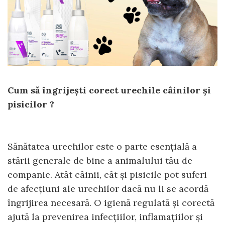
FRESH FARM
FARMINA
MORANDO
FELICIA
MY LOVE
FRESH FARM
ROYALIST
MORANDO
RECOMPENSE
PURINA
ACCESORII
ACCESORII
DIETE VETERINARE
DIETE VETERINARE
Cum să îngrijești corect urechile câinilor și
IGIENA SI COSMETICA
IGIENA SI COSMETICA
pisicilor ?
ASTERNUT SI LITIERE
IGIENA OCHI SI URECHI
IGIENA OCHI SI URECHI
SAMPOANE
SAMPOANE
JUCARII
Sănătatea urechilor este o parte esențială a
RECOMPENSE
stării generale de bine a animalului tău de
SUPLIMENTE
SUPLIMENTE
companie. Atât câinii, cât și pisicile pot suferi
AFECTIUNI AURICULARE
AFECTIUNI AURICULARE
de afecțiuni ale urechilor dacă nu li se acordă
AFECTIUNI DERMATOLOGICE
AFECTIUNI DERMATOLOGICE
îngrijirea necesară. O igienă regulată și corectă
AFECTIUNI DIGESTIVE
AFECTIUNI DIGESTIVE
AFECTIUNI HEPATICE
ajută la prevenirea infecțiilor, inflamațiilor și