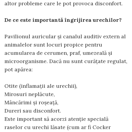
AFECTIUNI HEPATICE
AFECTIUNI OCULARE
altor probleme care le pot provoca disconfort.
AFECTIUNI OCULARE
AFECTIUNI URINARE
AFECTIUNI URINARE
IMUNITATE
De ce este importantă îngrijirea urechilor?
IMUNITATE
LAPTE PRAF
LAPTE PRAF
Pavilionul auricular și canalul auditiv extern al
animalelor sunt locuri propice pentru
acumularea de cerumen, praf, umezeală și
microorganisme. Dacă nu sunt curățate regulat,
pot apărea:
Otite (inflamații ale urechii),
Mirosuri neplăcute,
Mâncărimi și roșeață,
Dureri sau disconfort.
Este important să acorzi atenție specială
raselor cu urechi lăsate (cum ar fi Cocker