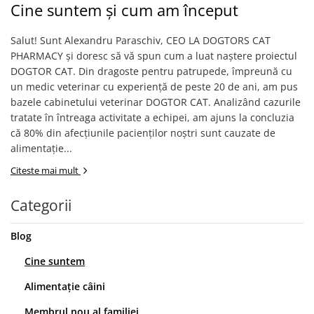
AFECTIUNI HEPATICE
AFECTIUNI OCULARE
Cine suntem și cum am început
AFECTIUNI OCULARE
AFECTIUNI URINARE
AFECTIUNI URINARE
IMUNITATE
Salut! Sunt Alexandru Paraschiv, CEO LA DOGTORS CAT
IMUNITATE
PHARMACY și doresc să vă spun cum a luat naștere proiectul
LAPTE PRAF
DOGTOR CAT. Din dragoste pentru patrupede, împreună cu
LAPTE PRAF
un medic veterinar cu experiență de peste 20 de ani, am pus
bazele cabinetului veterinar DOGTOR CAT. Analizând cazurile
tratate în întreaga activitate a echipei, am ajuns la concluzia
că 80% din afecțiunile pacienților noștri sunt cauzate de
alimentație...
Citeste mai mult
Categorii
Blog
Cine suntem
Alimentație câini
Membrul nou al familiei