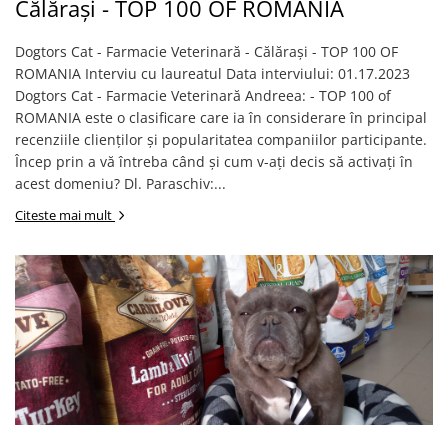
Călărași - TOP 100 OF ROMANIA
FRESH FARM
FARMINA
MORANDO
FELICIA
Dogtors Cat - Farmacie Veterinară - Călărași - TOP 100 OF
MY LOVE
FRESH FARM
ROMANIA Interviu cu laureatul Data interviului: 01.17.2023
ROYALIST
MORANDO
Dogtors Cat - Farmacie Veterinară Andreea: - TOP 100 of
RECOMPENSE
PURINA
ROMANIA este o clasificare care ia în considerare în principal
ACCESORII
recenziile clienților și popularitatea companiilor participante.
ACCESORII
Încep prin a vă întreba când și cum v-ați decis să activați în
DIETE VETERINARE
DIETE VETERINARE
acest domeniu? Dl. Paraschiv:...
IGIENA SI COSMETICA
IGIENA SI COSMETICA
Citeste mai mult
ASTERNUT SI LITIERE
IGIENA OCHI SI URECHI
IGIENA OCHI SI URECHI
SAMPOANE
SAMPOANE
JUCARII
RECOMPENSE
SUPLIMENTE
SUPLIMENTE
AFECTIUNI AURICULARE
AFECTIUNI AURICULARE
AFECTIUNI DERMATOLOGICE
AFECTIUNI DERMATOLOGICE
AFECTIUNI DIGESTIVE
AFECTIUNI DIGESTIVE
AFECTIUNI HEPATICE