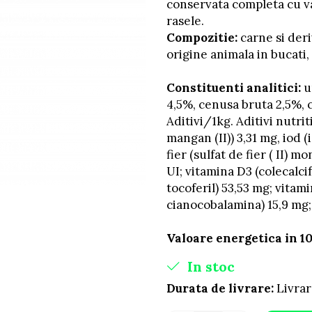
conservata completa cu van
rasele.
Compozitie:
carne si der
origine animala in bucati
Constituenti analitici:
u
4,5%, сenusa bruta 2,5%, 
Aditivi/1kg. Aditivi nutri
mangan (II)) 3,31 mg, iod 
fier (sulfat de fier ( II) 
UI; vitamina D3 (colecalcif
tocoferil) 53,53 mg; vitami
cianocobalamina) 15,9 mg;
Valoare energetica in 10
In stoc
Durata de livrare:
Livrar