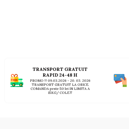
AFECTIUNI HEPATICE
AFECTIUNI OCULARE
AFECTIUNI OCULARE
AFECTIUNI URINARE
AFECTIUNI URINARE
IMUNITATE
IMUNITATE
LAPTE PRAF
LAPTE PRAF
TRANSPORT GRATUIT
RAPID 24-48 H
PROMO !!! 09.03.2026 - 20. 03. 2026
TRANSPORT GRATUIT LA ORICE
COMANDA peste 50 lei IN LIMITA A
15KG/ COLET