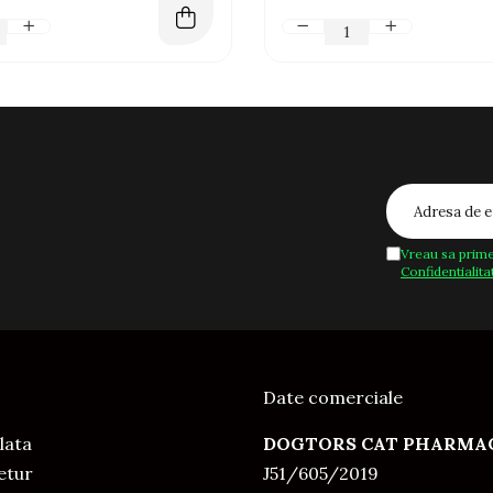
Vreau sa prime
Confidentialita
Date comerciale
lata
DOGTORS CAT PHARMAC
Retur
J51/605/2019