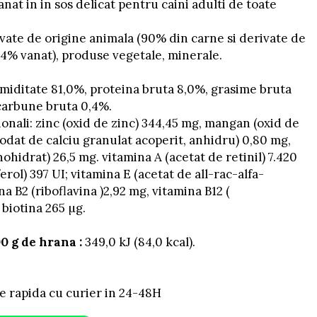
at in in sos delicat pentru caini adulti de toate
ivate de origine animala (90% din carne si derivate de
, 4% vanat), produse vegetale, minerale.
miditate 81,0%, proteina bruta 8,0%, grasime bruta
сarbune bruta 0,4%.
tionali: zinc (oxid de zinc) 344,45 mg, mangan (oxid de
(iodat de calciu granulat acoperit, anhidru) 0,80 mg,
monohidrat) 26,5 mg. vitamina A (acetat de retinil) 7.420
erol) 397 UI; vitamina E (acetat de all-rac-alfa-
na B2 (riboflavina )2,92 mg, vitamina B12 (
 biotina 265 µg.
0 g de hrana :
349,0 kJ (84,0 kcal).
e rapida cu curier in 24-48H