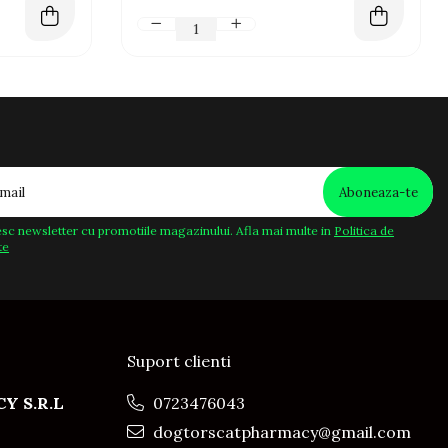
sc newsletter cu promotiile magazinului. Afla mai multe in
Politica de
te
Suport clienti
Y S.R.L
0723476043
dogtorscatpharmacy@gmail.com