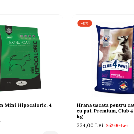
-11%
n Mini Hipocaloric, 4
Hrana uscata pentru cat
cu pui, Premium, Club 4
kg
i
224,00 Lei
252,00 Lei