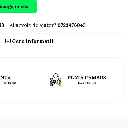
dauga in cos
83
Ai nevoie de ajutor?
0723476043
Cere informatii
ANTA
PLATA RAMBUS
09:00-16:00
LA CURIER