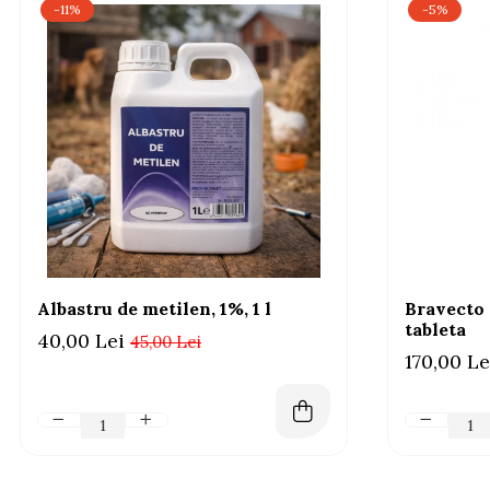
AFECTIUNI HEPATICE
AFECTIUNI OCULARE
-11%
-5%
AFECTIUNI OCULARE
AFECTIUNI URINARE
AFECTIUNI URINARE
IMUNITATE
IMUNITATE
LAPTE PRAF
LAPTE PRAF
Albastru de metilen, 1%, 1 l
Bravecto 
tableta
40,00 Lei
45,00 Lei
170,00 Le