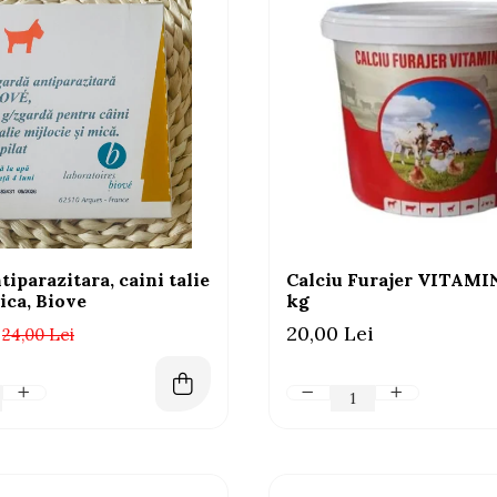
tiparazitara, caini talie
Calciu Furajer VITAMI
ca, Biove
kg
20,00 Lei
24,00 Lei