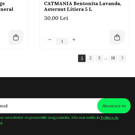
ge
CATMANIA Bentonita Lavanda,
neral
Asternut Litiera 5 L
30,00 Lei
...
1
2
3
18
sc newsletter cu promotiile magazinului. Afla mai multe in
Politica de
te