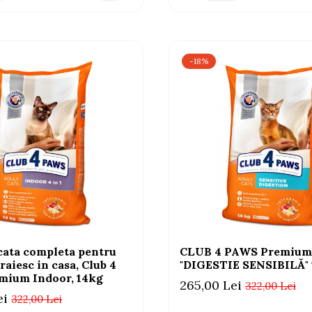
-18%
cata completa pentru
CLUB 4 PAWS Premium
traiesc in casa, Club 4
"DIGESTIE SENSIBILĂ"
mium Indoor, 14kg
265,00 Lei
322,00 Lei
ei
322,00 Lei