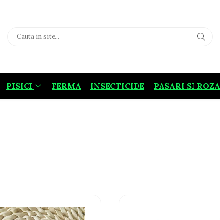
PISICI
FERMA
INSECTICIDE
PASARI SI ROZ