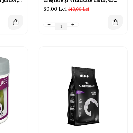
 junior,
creștere și vitalitate câini, 45
Tablete masticabile
89,00 Lei
140,00 Lei