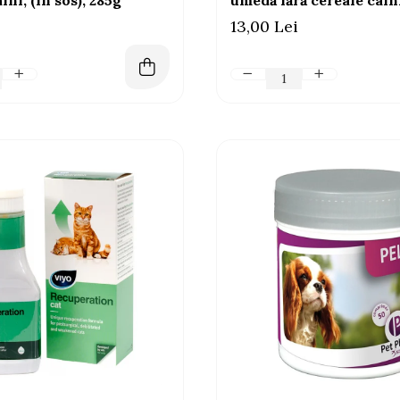
ini, (în sos), 285g
umedă fără cereale câini
(în sos), 285g
13,00 Lei