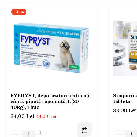
-45%
FYPRYST, deparazitare externă
Simparica
câini, pipetă repelentă, L(20 -
tableta
40kg), 1 buc
88,00 Lei
24,00 Lei
44,00 Lei