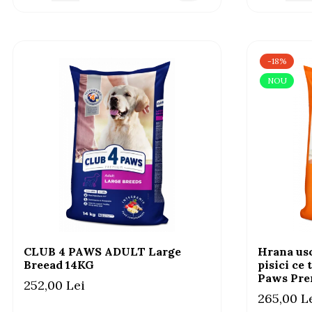
-18%
NOU
CLUB 4 PAWS ADULT Large
Hrana us
Breead 14KG
pisici ce 
Paws Pre
252,00 Lei
265,00 L