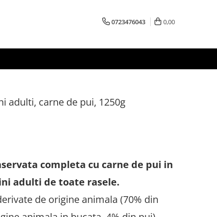
0723476043
0,00
i adulti, carne de pui, 1250g
servata completa cu carne de pui in
ni adulti de toate rasele.
derivate de origine animala (70% din
igine animala in bucata, 4% din pui),