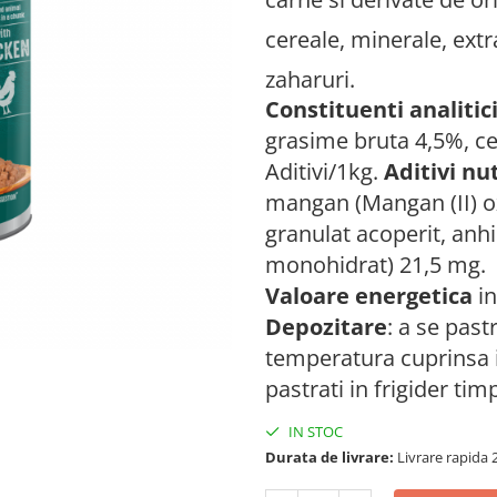
cereale, minerale, extr
zaharuri.
Constituenti analitici
grasime bruta 4,5%, с
Aditivi/1kg.
Aditivi nut
mangan (Mangan (II) ox
granulat acoperit, anhidr
monohidrat) 21,5 mg.
Valoare energetica
in
Depozitare
: a se past
temperatura cuprinsa i
pastrati in frigider ti
IN STOC
Durata de livrare:
Livrare rapida 2