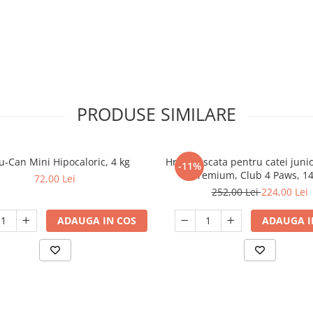
PRODUSE SIMILARE
u-Can Mini Hipocaloric, 4 kg
Hrana uscata pentru catei junio
-11%
Premium, Club 4 Paws, 14
72,00 Lei
252,00 Lei
224,00 Lei
ADAUGA IN COS
ADAUGA I