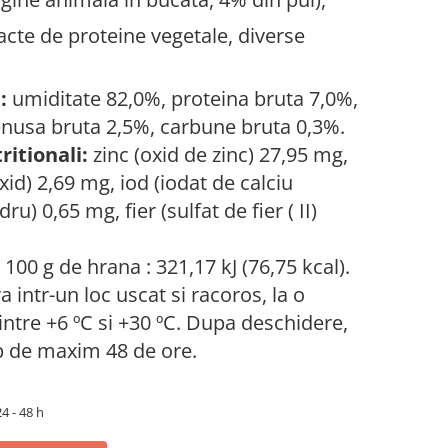
acte de proteine vegetale, diverse
:
umiditate 82,0%, proteina bruta 7,0%,
enusa bruta 2,5%, сarbune bruta 0,3%.
ritionali:
zinc (oxid de zinc) 27,95 mg,
id) 2,69 mg, iod (iodat de calciu
u) 0,65 mg, fier (sulfat de fier ( II)
 100 g de hrana : 321,17 kJ (76,75 kcal).
ra intr-un loc uscat si racoros, la o
ntre +6 ºС si +30 ºС. Dupa deschidere,
mp de maxim 48 de ore.
4 - 48 h