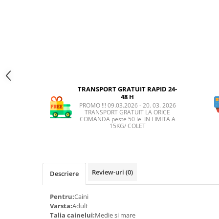
AFECTIUNI HEPATICE
AFECTIUNI OCULARE
AFECTIUNI OCULARE
AFECTIUNI URINARE
AFECTIUNI URINARE
IMUNITATE
IMUNITATE
LAPTE PRAF
LAPTE PRAF
TRANSPORT GRATUIT RAPID 24-
48 H
PROMO !!! 09.03.2026 - 20. 03. 2026
TRANSPORT GRATUIT LA ORICE
COMANDA peste 50 lei IN LIMITA A
15KG/ COLET
Review-uri
(0)
Descriere
Pentru:
Caini
Varsta:
Adult
Talia cainelui:
Medie si mare