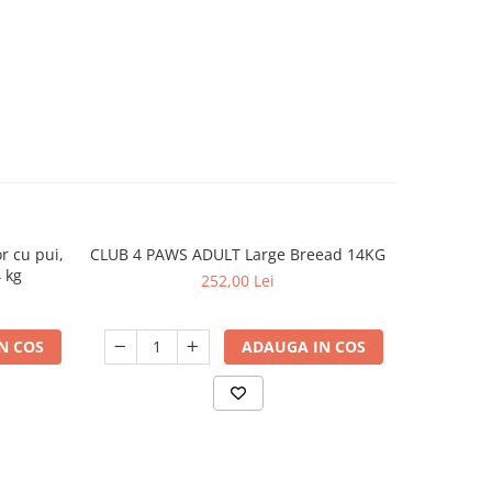
r cu pui,
CLUB 4 PAWS ADULT Large Breead 14KG
N&D Pu
 kg
conservă
252,00 Lei
N COS
ADAUGA IN COS