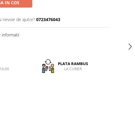
A IN COS
Ai nevoie de ajutor?
0723476043
informatii
PLATA RAMBUS
-16:00
LA CURIER