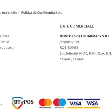
la mai multe in
Politica de Confidentialitate
DATE COMERCIALE
 Plata
DOGTORS CAT PHARMACY S.R.L
e Retur
J51/605/2019
Produselor
RO41309438
Str. Zefirului, Nr.10, Bl.H4, Sc.A, Et.4
L
Calarasi, Calarasi
E-