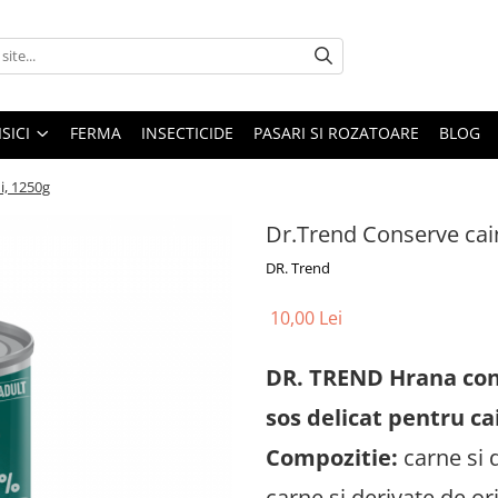
ISICI
FERMA
INSECTICIDE
PASARI SI ROZATOARE
BLOG
i, 1250g
Dr.Trend Conserve cain
DR. Trend
10,00 Lei
DR. TREND Hrana con
sos delicat pentru cai
Compozitie:
carne si 
carne si derivate de or