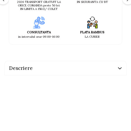
IN SIGURANTA CU BT
2026 TRANSPORT GRATUIT LA
ORICE COMANDA peste 50 lei
IN LIMITA A 15KG/ COLET
CONSULTANTA
PLATA RAMBUS
in intervalul orar 09:00-16:00
LA CURIER
Descriere
File de prepeliță (30%), pui, hering, dovleac (5%), ouă
fierte, ulei de pește, cartofi dulci, rodie,
fructooligozaharide, clorură de colină, sulfat de
condroitină, glucozamină, vitamine, minerale.
Vitamina A 4000 IU; Vitamina D3 400 IU; Vitamina E 130
mg; chelat de zinc al analogului hidroxilat al metioninei:
200mg; chelat de mangan al analogului hidroxilat al