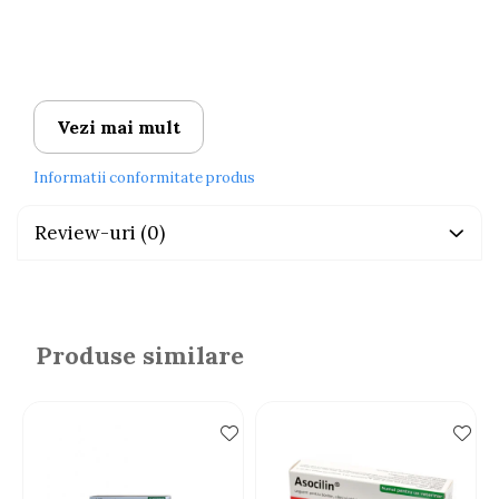
metioninei: 40mg; chelat de fier al analogului hidroxilat al
metioninei: 70mg; chelat de cupru al analogului hidroxilat
al metioninei: 16mg; drojdie seleniată inactivată 1,10 mg;
DL-metionină 1000 mg; taurină 500 mg; L-carnitină 50
mg.
Vezi mai mult
Beneficii:
Contine file de prepelita 30%.
Informatii conformitate produs
Dovleacul susține sistemul imunitar si este o sursă de
beta-caroten si are acțiuni anti-inflamatoare.
Review-uri
(0)
Conține doar antioxidanți naturali si extracte bogate în
tocoferoli, care permit o conservare naturală
Reteta unica ce combina ingredinte delicioase,
sanatoase si naturale.
Produse similare