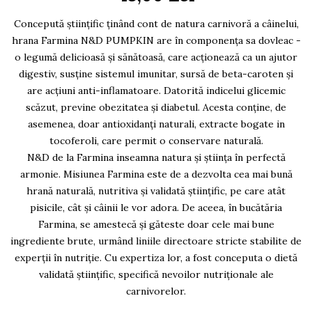
AFECTIUNI HEPATICE
AFECTIUNI OCULARE
AFECTIUNI OCULARE
AFECTIUNI URINARE
Concepută științific ținând cont de natura carnivoră a câinelui,
AFECTIUNI URINARE
IMUNITATE
hrana Farmina N&D PUMPKIN are în componența sa dovleac -
IMUNITATE
o legumă delicioasă și sănătoasă, care acționează ca un ajutor
LAPTE PRAF
LAPTE PRAF
digestiv, susține sistemul imunitar, sursă de beta-caroten și
are acțiuni anti-inflamatoare. Datorită indicelui glicemic
scăzut, previne obezitatea și diabetul. Acesta conține, de
asemenea, doar antioxidanți naturali, extracte bogate in
tocoferoli, care permit o conservare naturală.
N&D de la Farmina inseamna natura și știința în perfectă
armonie. Misiunea Farmina este de a dezvolta cea mai bună
hrană naturală, nutritiva și validată științific, pe care atât
pisicile, cât și câinii le vor adora. De aceea, în bucătăria
Farmina, se amestecă și găteste doar cele mai bune
ingrediente brute, urmând liniile directoare stricte stabilite de
experții în nutriție. Cu expertiza lor, a fost conceputa o dietă
validată științific, specifică nevoilor nutriționale ale
carnivorelor.