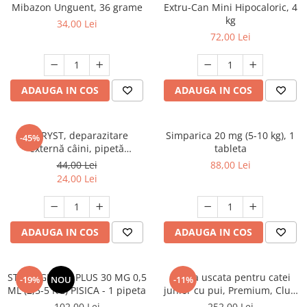
AFECTIUNI HEPATICE
AFECTIUNI OCULARE
Mibazon Unguent, 36 grame
Extru-Can Mini Hipocaloric, 4
AFECTIUNI OCULARE
kg
AFECTIUNI URINARE
34,00 Lei
AFECTIUNI URINARE
72,00 Lei
IMUNITATE
IMUNITATE
LAPTE PRAF
LAPTE PRAF
ADAUGA IN COS
ADAUGA IN COS
FYPRYST, deparazitare
Simparica 20 mg (5-10 kg), 1
-45%
externă câini, pipetă
tableta
repelentă, L(20 - 40kg), 1 buc
44,00 Lei
88,00 Lei
24,00 Lei
ADAUGA IN COS
ADAUGA IN COS
STRONGHOLD PLUS 30 MG 0,5
Hrana uscata pentru catei
-19%
NOU
-11%
ML (2,5-5 KG) PISICA - 1 pipeta
junior cu pui, Premium, Club
4 Paws, 14 kg
102,00 Lei
252,00 Lei