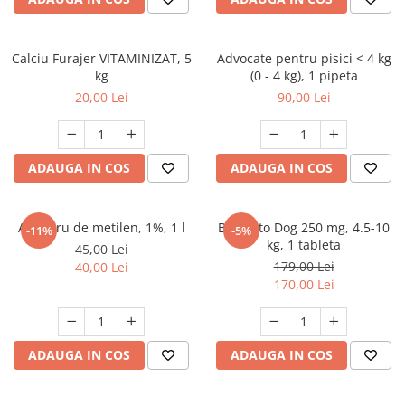
FRESH FARM
FARMINA
MORANDO
FELICIA
MY LOVE
FRESH FARM
Calciu Furajer VITAMINIZAT, 5
Advocate pentru pisici < 4 kg
kg
(0 - 4 kg), 1 pipeta
ROYALIST
MORANDO
20,00 Lei
90,00 Lei
RECOMPENSE
PURINA
ACCESORII
ACCESORII
DIETE VETERINARE
DIETE VETERINARE
ADAUGA IN COS
ADAUGA IN COS
IGIENA SI COSMETICA
IGIENA SI COSMETICA
ASTERNUT SI LITIERE
IGIENA OCHI SI URECHI
Albastru de metilen, 1%, 1 l
Bravecto Dog 250 mg, 4.5-10
-11%
-5%
IGIENA OCHI SI URECHI
SAMPOANE
kg, 1 tableta
45,00 Lei
SAMPOANE
JUCARII
179,00 Lei
40,00 Lei
RECOMPENSE
170,00 Lei
SUPLIMENTE
SUPLIMENTE
AFECTIUNI AURICULARE
AFECTIUNI AURICULARE
AFECTIUNI DERMATOLOGICE
ADAUGA IN COS
ADAUGA IN COS
AFECTIUNI DERMATOLOGICE
AFECTIUNI DIGESTIVE
AFECTIUNI DIGESTIVE
AFECTIUNI HEPATICE