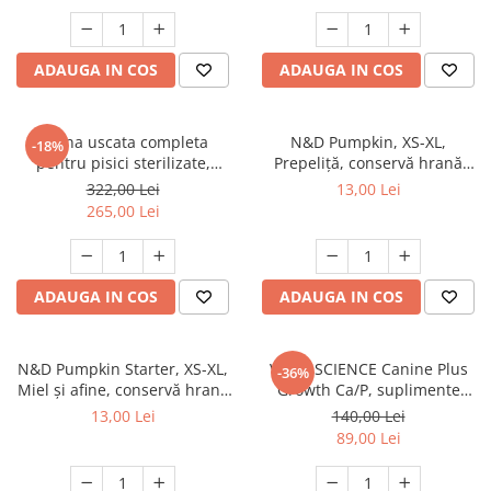
ADAUGA IN COS
ADAUGA IN COS
Hrana uscata completa
N&D Pumpkin, XS-XL,
-18%
pentru pisici sterilizate,
Prepeliță, conservă hrană
Premium, Club 4 PAWS, 14 kg
umedă fără cereale câini, (în
322,00 Lei
13,00 Lei
sos), 285g
265,00 Lei
ADAUGA IN COS
ADAUGA IN COS
N&D Pumpkin Starter, XS-XL,
VETRI SCIENCE Canine Plus
-36%
Miel și afine, conservă hrană
Growth Ca/P, suplimente
umedă fără cereale câini
creștere și vitalitate câini, 45
13,00 Lei
140,00 Lei
junior, (în sos), 285g
Tablete masticabile
89,00 Lei