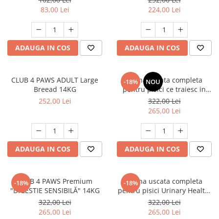
83,00 Lei
224,00 Lei
ADAUGA IN COS
ADAUGA IN COS
CLUB 4 PAWS ADULT Large
Hrana uscata completa
-18%
NOU
Breead 14KG
pentru pisici ce traiesc in
casa, Club 4 Paws Premium
252,00 Lei
322,00 Lei
Indoor, 14kg
265,00 Lei
ADAUGA IN COS
ADAUGA IN COS
CLUB 4 PAWS Premium
Hrana uscata completa
-18%
-18%
"DIGESTIE SENSIBILĂ" 14KG
pentru pisici Urinary Health,
Premium, Club 4 Paws, 14 kg
322,00 Lei
322,00 Lei
265,00 Lei
265,00 Lei