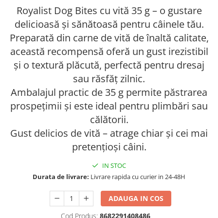
AFECTIUNI HEPATICE
AFECTIUNI OCULARE
Royalist Dog Bites cu vită 35 g – o gustare
AFECTIUNI OCULARE
AFECTIUNI URINARE
delicioasă și sănătoasă pentru câinele tău.
AFECTIUNI URINARE
IMUNITATE
Preparată din carne de vită de înaltă calitate,
IMUNITATE
LAPTE PRAF
această recompensă oferă un gust irezistibil
LAPTE PRAF
și o textură plăcută, perfectă pentru dresaj
sau răsfăț zilnic.
Ambalajul practic de 35 g permite păstrarea
prospețimii și este ideal pentru plimbări sau
călătorii.
Gust delicios de vită – atrage chiar și cei mai
pretențioși câini.
IN STOC
Durata de livrare:
Livrare rapida cu curier in 24-48H
ADAUGA IN COS
Cod Produs:
8682291408486