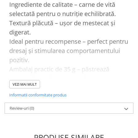
Ingrediente de calitate – carne de vită
selectată pentru o nutriție echilibrată.
Textură plăcută – ușor de mestecat și
digerat.
Ideal pentru recompense – perfect pentru
dresaj și stimularea comportamentului
pozitiv.
Ambalaj practic de 35 g – păstrează
prospețimea și este ușor de transportat.
VEZI MAI MULT
Porție potrivită – gustare sănătoasă fără a
Informatii conformitate produs
supraîncărca rația zilnică.
Review-uri
(0)
PRODUSE SIMILARE