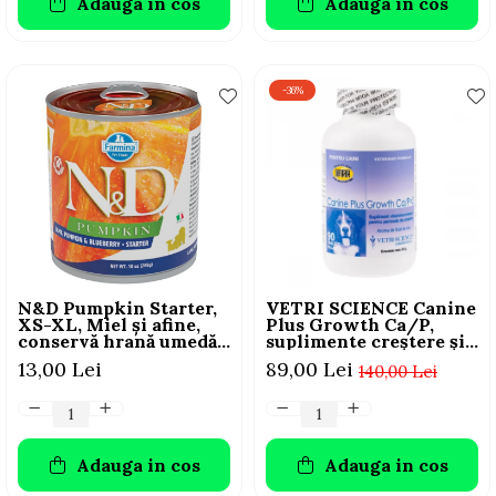
Adauga in cos
Adauga in cos
-36%
N&D Pumpkin Starter,
VETRI SCIENCE Canine
XS-XL, Miel și afine,
Plus Growth Ca/P,
conservă hrană umedă
suplimente creștere și
fără cereale câini
vitalitate câini, 45
13,00 Lei
89,00 Lei
140,00 Lei
junior, (în sos), 285g
Tablete masticabile
Adauga in cos
Adauga in cos