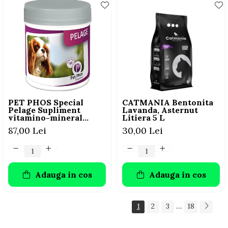
PET PHOS Special
CATMANIA Bentonita
Pelage Supliment
Lavanda, Asternut
vitamino-mineral
Litiera 5 L
pentru câini, 50 tablete
87,00 Lei
30,00 Lei
Adauga in cos
Adauga in cos
...
1
2
3
18