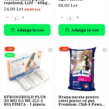
repelentă, L(20 - 40kg),
88,00 Lei
1 buc
24,00 Lei
44,00 Lei
Adauga in cos
Adauga in cos
-19%
-11%
NOU
STRONGHOLD PLUS
Hrana uscata pentru
30 MG 0,5 ML (2,5-5
catei junior cu pui,
KG) PISICA - 1 pipeta
Premium, Club 4 Paws,
14 kg