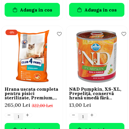
Adauga in cos
Adauga in cos
-18%
Hrana uscata completa
N&D Pumpkin, XS-XL,
pentru pisici
Prepeliță, conservă
sterilizate, Premium,
hrană umedă fără
Club 4 PAWS, 14 kg
cereale câini, (în sos),
265,00 Lei
13,00 Lei
322,00 Lei
285g