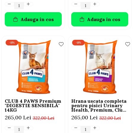
Adauga in cos
Adauga in cos
-18%
-18%
CLUB 4 PAWS Premium
Hrana uscata completa
"DIGESTIE SENSIBILĂ"
pentru pisici Urinary
14KG
Health, Premium, Club
4 Paws, 14 kg
265,00 Lei
265,00 Lei
322,00 Lei
322,00 Lei