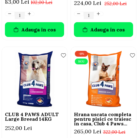
83,00 Lei
102,00 Lei
224,00 Lei
252,00 Lei
Adauga in cos
Adauga in cos
-18%
NOU
CLUB 4 PAWS ADULT
Hrana uscata completa
Large Breead 14KG
pentru pisici ce traiesc
in casa, Club 4 Paws
252,00 Lei
Premium Indoor, 14kg
265,00 Lei
322,00 Lei