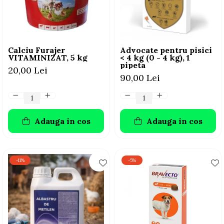
AFECTIUNI HEPATICE
AFECTIUNI OCULARE
AFECTIUNI OCULARE
AFECTIUNI URINARE
AFECTIUNI URINARE
IMUNITATE
IMUNITATE
LAPTE PRAF
Calciu Furajer
Advocate pentru pisici
LAPTE PRAF
VITAMINIZAT, 5 kg
< 4 kg (0 - 4 kg), 1
pipeta
20,00 Lei
90,00 Lei
Adauga in cos
Adauga in cos
-11%
-5%