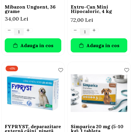
Mibazon Unguent, 36
Extru-Can Mini
grame
Hipocaloric, 4 kg
34,00 Lei
72,00 Lei
Adauga in cos
Adauga in cos
-45%
FYPRYST, deparazitare
Simparica 20 mg (5-10
externă câini, pipetă
kg), 1 tableta