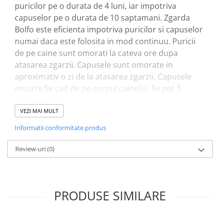
puricilor pe o durata de 4 luni, iar impotriva
capuselor pe o durata de 10 saptamani. Zgarda
Bolfo este eficienta impotriva puricilor si capuselor
numai daca este folosita in mod continuu. Puricii
de pe caine sunt omorati la cateva ore dupa
atasarea zgarzii. Capusele sunt omorate in
aproximativ o zi de la atasarea zgarzii. Capusele
moarte fie cad de pe corpul cainelui, fie pot fi
indepartate foarte usor.
Pierderea efectului se poate verifica prin zgarierea
VEZI MAI MULT
zgarzii cu un obiect metalic. Daca locul zgariat este
Informatii conformitate produs
alb, zgarda are inca efect. In caz contrar, trebuie
utilizata o zgarda noua. Rareori se poate intampla
Review-uri
(0)
sa existe totusi capuse pe animalul care poarta
zgarda Bolfo. Aceste capuse se ascund doar in
blana si vor cadea de pe animal fara a absorbi
PRODUSE SIMILARE
sangele.
Recomandari privind administrarea corecta:
Scoateti zgarda din invelisul protector si