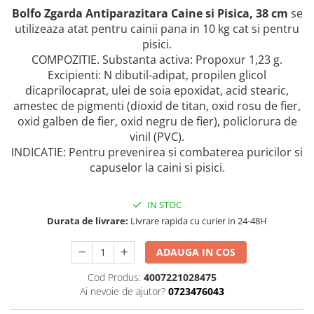
AFECTIUNI HEPATICE
AFECTIUNI OCULARE
Bolfo Zgarda Antiparazitara Caine si Pisica, 38 cm
se
AFECTIUNI OCULARE
AFECTIUNI URINARE
utilizeaza atat pentru cainii pana in 10 kg cat si pentru
AFECTIUNI URINARE
IMUNITATE
pisici.
IMUNITATE
LAPTE PRAF
COMPOZITIE. Substanta activa: Propoxur 1,23 g.
LAPTE PRAF
Excipienti: N dibutil-adipat, propilen glicol
dicaprilocaprat, ulei de soia epoxidat, acid stearic,
amestec de pigmenti (dioxid de titan, oxid rosu de fier,
oxid galben de fier, oxid negru de fier), policlorura de
vinil (PVC).
INDICATIE: Pentru prevenirea si combaterea puricilor si
capuselor la caini si pisici.
IN STOC
Durata de livrare:
Livrare rapida cu curier in 24-48H
ADAUGA IN COS
Cod Produs:
4007221028475
Ai nevoie de ajutor?
0723476043