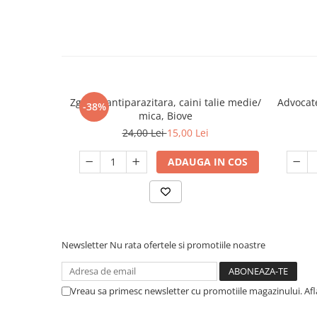
Purici - 9 saptamani
Capuse - 6 saptamani
Infestatia cu purici in cuib - 8 sapta
Zgarda antiparazitara, caini talie medie/
Advocate
-38%
mica, Biove
24,00 Lei
15,00 Lei
ADAUGA IN COS
Newsletter
Nu rata ofertele si promotiile noastre
Vreau sa primesc newsletter cu promotiile magazinului. Af