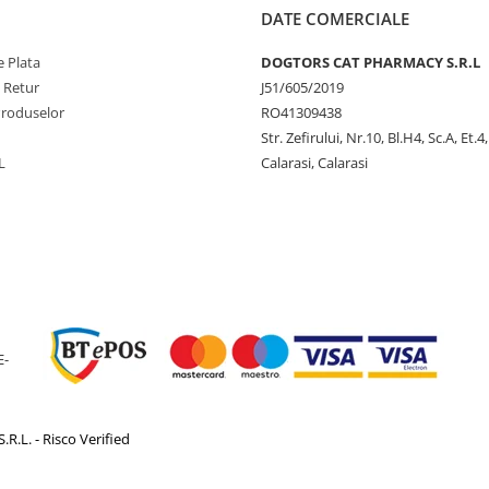
DATE COMERCIALE
 Plata
DOGTORS CAT PHARMACY S.R.L
e Retur
J51/605/2019
Produselor
RO41309438
Str. Zefirului, Nr.10, Bl.H4, Sc.A, Et.4
L
Calarasi, Calarasi
E-