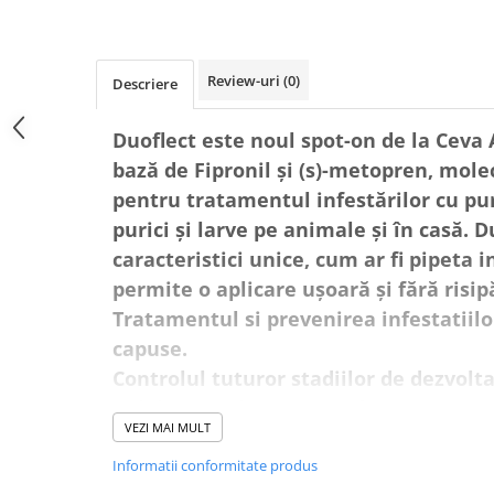
AFECTIUNI HEPATICE
AFECTIUNI OCULARE
AFECTIUNI OCULARE
AFECTIUNI URINARE
AFECTIUNI URINARE
IMUNITATE
Review-uri
(0)
Descriere
IMUNITATE
LAPTE PRAF
LAPTE PRAF
Duoflect este noul spot-on de la Ceva
bază de Fipronil și (s)-metopren, mole
pentru tratamentul infestărilor cu pur
purici și larve pe animale și în casă. D
caracteristici unice, cum ar fi pipeta 
permite o aplicare ușoară și fără risip
Tratamentul si prevenirea infestatiilor
capuse.
Controlul tuturor stadiilor de dezvolta
(adulti, oua, larve si nimfe).
VEZI MAI MULT
Duoflect are, de asemenea, o protecți
câinilor și pisicilor împotriva parazițil
Informatii conformitate produs