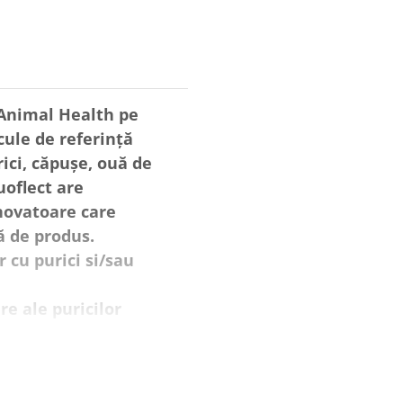
 Animal Health pe
cule de referință
ici, căpușe, ouă de
uoflect are
inovatoare care
ă de produs.
 cu purici si/sau
re ale puricilor
e de lungă durată a
or.