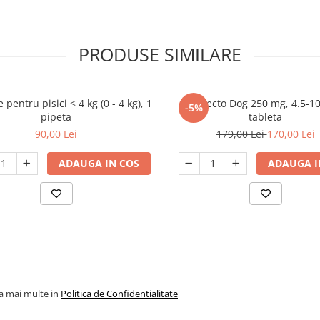
mani
PRODUSE SIMILARE
 pentru pisici < 4 kg (0 - 4 kg), 1
Bravecto Dog 250 mg, 4.5-10
-5%
pipeta
tableta
90,00 Lei
179,00 Lei
170,00 Lei
ADAUGA IN COS
ADAUGA I
la mai multe in
Politica de Confidentialitate