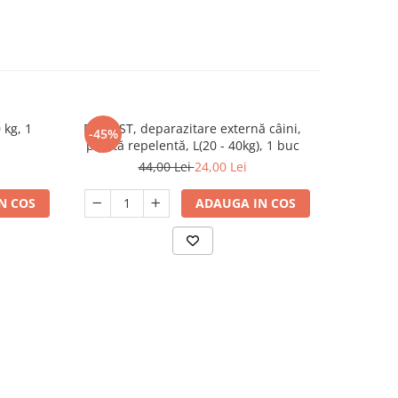
 kg, 1
FYPRYST, deparazitare externă câini,
Simparic
-45%
pipetă repelentă, L(20 - 40kg), 1 buc
44,00 Lei
24,00 Lei
N COS
ADAUGA IN COS