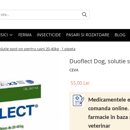
ISICI
FERMA
INSECTICIDE
PASARI SI ROZATOARE
BLOG
lutie spot-on pentru caini 20-40kg , 1 pipeta
Duoflect Dog, solutie s
CEVA
55,00 Lei
Medicamentele el
comanda online. 
farmacie în baza
veterinar