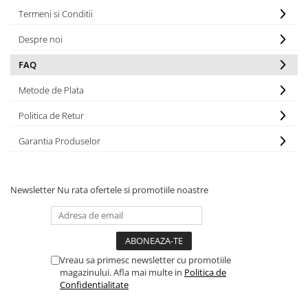
FRESH FARM
FARMINA
Termeni si Conditii
MORANDO
FELICIA
Despre noi
MY LOVE
FRESH FARM
ROYALIST
MORANDO
FAQ
RECOMPENSE
PURINA
Metode de Plata
ACCESORII
ACCESORII
DIETE VETERINARE
Politica de Retur
DIETE VETERINARE
IGIENA SI COSMETICA
IGIENA SI COSMETICA
Garantia Produselor
ASTERNUT SI LITIERE
IGIENA OCHI SI URECHI
IGIENA OCHI SI URECHI
SAMPOANE
Newsletter
Nu rata ofertele si promotiile noastre
SAMPOANE
JUCARII
RECOMPENSE
SUPLIMENTE
SUPLIMENTE
AFECTIUNI AURICULARE
AFECTIUNI AURICULARE
AFECTIUNI DERMATOLOGICE
Vreau sa primesc newsletter cu promotiile
AFECTIUNI DERMATOLOGICE
magazinului. Afla mai multe in
Politica de
AFECTIUNI DIGESTIVE
Confidentialitate
AFECTIUNI DIGESTIVE
AFECTIUNI HEPATICE