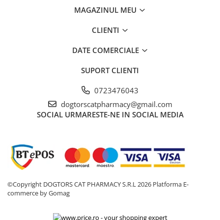
AFECTIUNI HEPATICE
AFECTIUNI OCULARE
MAGAZINUL MEU
AFECTIUNI OCULARE
AFECTIUNI URINARE
AFECTIUNI URINARE
IMUNITATE
CLIENTI
IMUNITATE
LAPTE PRAF
DATE COMERCIALE
LAPTE PRAF
SUPORT CLIENTI
0723476043
dogtorscatpharmacy@gmail.com
SOCIAL
URMARESTE-NE IN SOCIAL MEDIA
©Copyright DOGTORS CAT PHARMACY S.R.L 2026
Platforma E-
commerce by Gomag