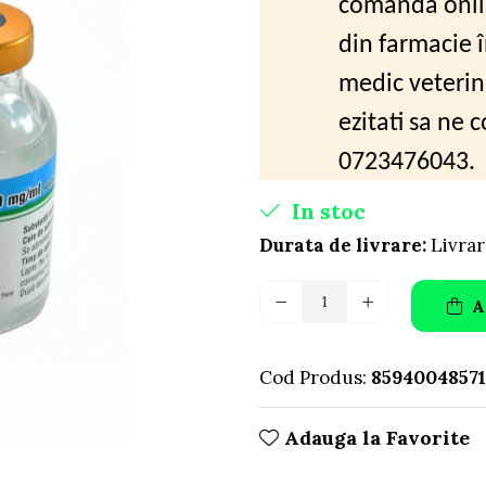
comanda onli
din farmacie 
medic veterin
ezitati sa ne 
0723476043.
In stoc
Durata de livrare:
Livrar
A
Cod Produs:
85940048571
Adauga la Favorite