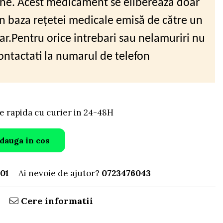
ne. Acest medicament se eliberează doar
în baza rețetei medicale emisă de către un
ar.Pentru orice intrebari sau nelamuriri nu
contactati la numarul de telefon
e rapida cu curier in 24-48H
dauga in cos
01
Ai nevoie de ajutor?
0723476043
Cere informatii