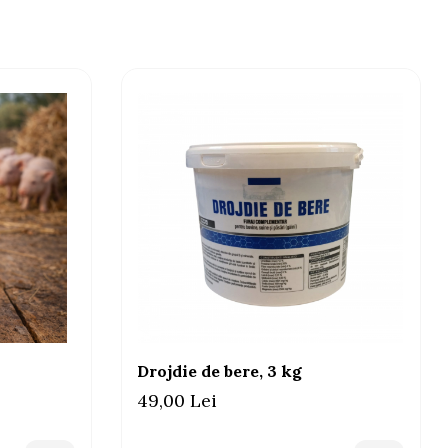
gostomum spp., Strongyloides spp.,
trongylus spp., Nematodirus spp.,
ngyloides spp.);
Drojdie de bere, 3 kg
49,00 Lei
 spp., Sarcoptes spp., Psorergates