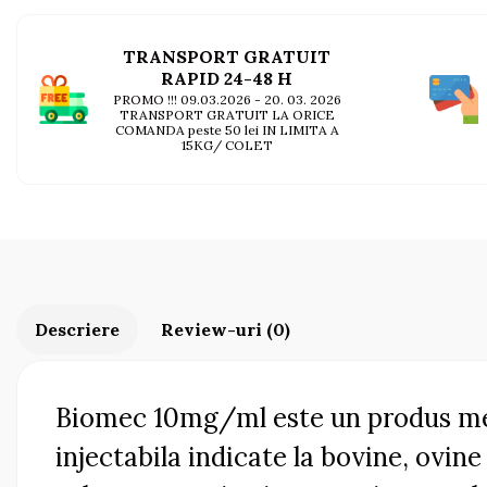
AFECTIUNI HEPATICE
AFECTIUNI OCULARE
AFECTIUNI OCULARE
AFECTIUNI URINARE
TRANSPORT GRATUIT
AFECTIUNI URINARE
IMUNITATE
RAPID 24-48 H
IMUNITATE
LAPTE PRAF
PROMO !!! 09.03.2026 - 20. 03. 2026
LAPTE PRAF
TRANSPORT GRATUIT LA ORICE
COMANDA peste 50 lei IN LIMITA A
15KG/ COLET
Descriere
Review-uri
(0)
Biomec 10mg/ml este un produs medi
injectabila indicate la bovine, ovine 