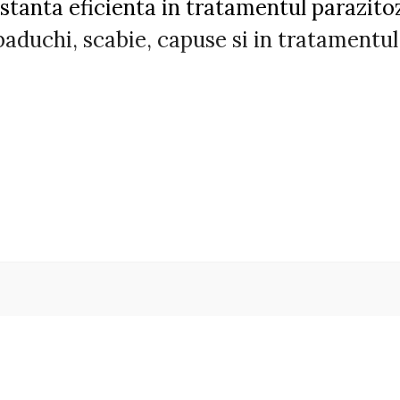
bstanta eficienta in tratamentul parazit
paduchi, scabie, capuse si in tratamentul
monchus spp., Ostertagia spp., Trichost
ides spp., Nematodirus spp., Trichuris
s spp., Parafilaria spp., Thelazia spp.
 Haematopinus spp., Solenoptes spp., Da
ziana);
e din genurile Psoroptes spp., Sarcoptes