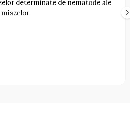
ozelor determinate de nematode ale
 miazelor.
rongylus spp., Mecistocirrus spp.,
 spp., Toxocara spp., Bunostomum
, Hypoderma spp.);
malinia bovis);
 spp., Chorioptes spp., Ornithorodus