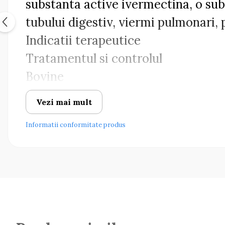
substanta active ivermectina, o su
tubului digestiv, viermi pulmonari, 
Indicatii terapeutice
Tratamentul si controlul
Bovine
nematodoze gastrointestinale (Hae
Vezi mai mult
Oesophagostomum spp., Strongylo
Informatii conformitate produs
spp., Cooperia spp.);
nematodoze pulmonare (Dictyocaulu
ectoparazitoze (Linognathus spp.,
miaze facultative (Chrysomya bez
parazitoze determinate de speciil
spp.