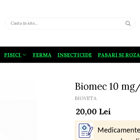
PISICI
FERMA
INSECTICIDE
PASARI SI ROZ
Biomec 10 mg/
BIOVETA
20,00 Lei
Medicamentele