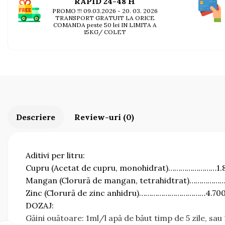
AFECTIUNI HEPATICE
RAPID 24-48 H
AFECTIUNI OCULARE
PROMO !!! 09.03.2026 - 20. 03. 2026
AFECTIUNI OCULARE
AFECTIUNI URINARE
TRANSPORT GRATUIT LA ORICE
COMANDA peste 50 lei IN LIMITA A
AFECTIUNI URINARE
IMUNITATE
15KG/ COLET
IMUNITATE
LAPTE PRAF
LAPTE PRAF
Descriere
Review-uri
(0)
Aditivi per litru:
Cupru (Acetat de cupru, monohidrat)……………………1
Mangan (Clorură de mangan, tetrahidtrat)……………
Zinc (Clorură de zinc anhidru)……………………………4.70
DOZAJ:
Găini ouătoare: 1ml/l apă de băut timp de 5 zile, sau