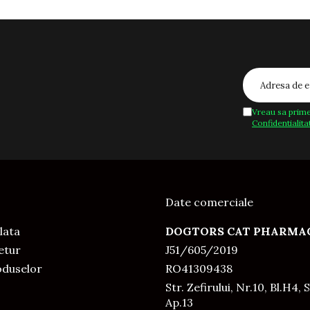
Vreau sa prime
Confidentialita
Date comerciale
lata
DOGTORS CAT PHARMAC
Retur
J51/605/2019
oduselor
RO41309438
Str. Zefirului, Nr.10, Bl.H4, S
Ap.13