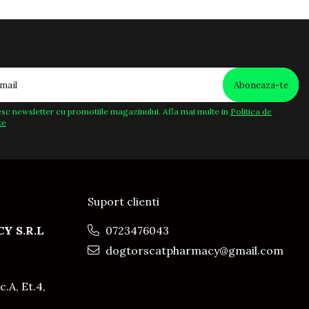
sc newsletter cu promotiile magazinului. Afla mai multe in
Politica de
te
Suport clienti
Y S.R.L
0723476043
dogtorscatpharmacy@gmail.com
c.A, Et.4,