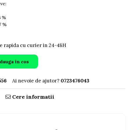
ve:
%
6 %
7 %
e rapida cu curier in 24-48H
dauga in cos
556
Ai nevoie de ajutor?
0723476043
Cere informatii