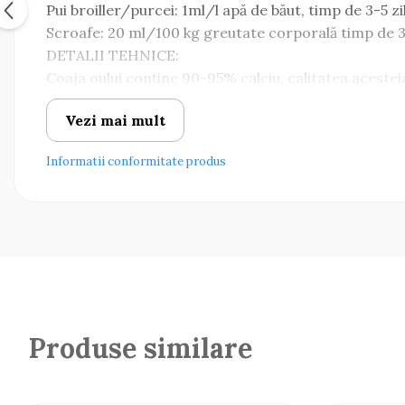
Pui broiller/purcei: 1ml/l apă de băut, timp de 3-5 zi
Scroafe: 20 ml/100 kg greutate corporală timp de 3 
DETALII TEHNICE:
Coaja oului conține 90-95% calciu, calitatea acestei
parte din necesarul de calciu este mobilizat din reze
Vezi mai mult
locomotor, făcând oasele fragile și susceptibile la f
cantități suficiente de calciu pentru formarea cojii ș
Informatii conformitate produs
loc în principal în timpul orelor de noapte, atingân
absorbit în timpul zilei din apă/furaj și de calciul e
care pune la dispoziție calciu și microelemente cu ab
cazul scroafelor de reproducție, în perioadele de ris
demarării lactației.
Produse similare