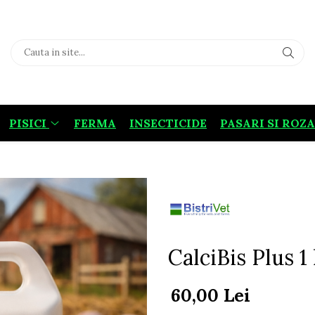
PISICI
FERMA
INSECTICIDE
PASARI SI ROZ
CalciBis Plus 1 
60,00 Lei