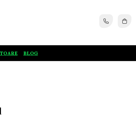
ATOARE
BLOG
l