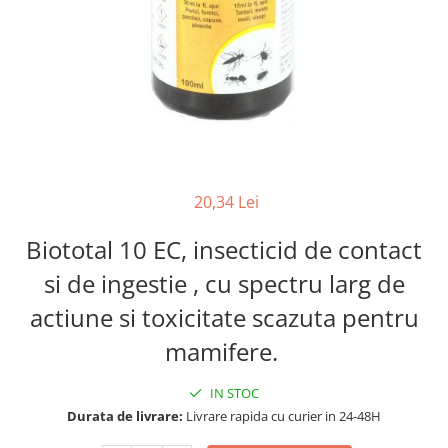
FRESH FARM
FARMINA
MORANDO
FELICIA
MY LOVE
FRESH FARM
ROYALIST
MORANDO
RECOMPENSE
PURINA
ACCESORII
ACCESORII
DIETE VETERINARE
DIETE VETERINARE
IGIENA SI COSMETICA
20,34 Lei
IGIENA SI COSMETICA
ASTERNUT SI LITIERE
IGIENA OCHI SI URECHI
Biototal 10 EC, insecticid de contact
IGIENA OCHI SI URECHI
SAMPOANE
si de ingestie , cu spectru larg de
SAMPOANE
JUCARII
RECOMPENSE
actiune si toxicitate scazuta pentru
SUPLIMENTE
SUPLIMENTE
mamifere.
AFECTIUNI AURICULARE
AFECTIUNI AURICULARE
AFECTIUNI DERMATOLOGICE
IN STOC
AFECTIUNI DERMATOLOGICE
AFECTIUNI DIGESTIVE
Durata de livrare:
Livrare rapida cu curier in 24-48H
AFECTIUNI DIGESTIVE
AFECTIUNI HEPATICE