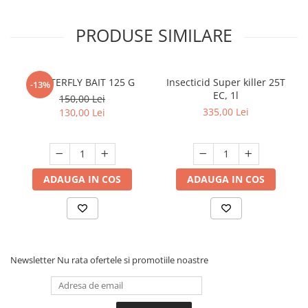
Insecticid de contact si de ingestie
PRODUSE SIMILARE
, cu spectru larg de actiune si
toxicitate scazuta pentru
mamifere.
MASTERFLY BAIT 125 G
Insecticid Super killer 25T
-13%
EC, 1l
150,00 Lei
335,00 Lei
130,00 Lei
Mod de actiune:
Biototal 10EC–
insecticid profesional cu efect de
ADAUGA IN COS
ADAUGA IN COS
soc.
Produs destinat profilaxiei sanitar-
umana, cu spectru larg de actiune
Newsletter
Nu rata ofertele si promotiile noastre
insecticida si efect deosebit de