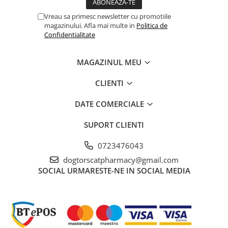
rapid ( „efect de soc”) pentru
dezinsectia spatiilor cu grad ridicat
Vreau sa primesc newsletter cu promotiile
magazinului. Afla mai multe in
Politica de
de infestare: gandaci de bucatarie,
Confidentialitate
muste, dar poate fi la fel de util si
MAGAZINUL MEU
pentru combaterea altor vectori
CLIENTI
cum ar fi: purici, capuse, plosnite,
DATE COMERCIALE
tantari, molii, furnici etc.
SUPORT CLIENTI
Mod de utilizare:
0723476043
dogtorscatpharmacy@gmail.com
SOCIAL
URMARESTE-NE IN SOCIAL MEDIA
Produsul Insecticid Biototal 10EC
se aplica diluat in apa astfel: