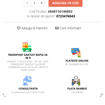
AFECTIUNI HEPATICE
AFECTIUNI OCULARE
ADAUGA IN COS
AFECTIUNI OCULARE
AFECTIUNI URINARE
Cod Produs:
6848116146892
AFECTIUNI URINARE
IMUNITATE
Ai nevoie de ajutor?
0723476043
IMUNITATE
LAPTE PRAF
LAPTE PRAF
Adauga la Favorite
Cere informatii
TRANSPORT GRATUIT RAPID 24-
48 H
PLATESTE ONLINE
PROMO !!! 09.03.2026 - 20. 03. 2026
IN SIGURANTA CU BT
TRANSPORT GRATUIT LA ORICE
COMANDA peste 50 lei IN LIMITA A
15KG/ COLET
CONSULTANTA
PLATA RAMBUS
in intervalul orar 09:00-16:00
LA CURIER