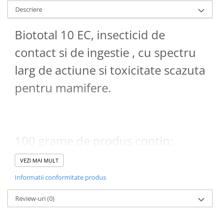
Descriere
Biototal 10 EC, insecticid de
contact si de ingestie , cu spectru
larg de actiune si toxicitate scazuta
pentru mamifere.
100 grame de produs contin:
- Cipermetrina 7%;
VEZI MAI MULT
- Permetrina 3%;
Informatii conformitate produs
- Piperonil Butoxid 5%.
Review-uri
(0)