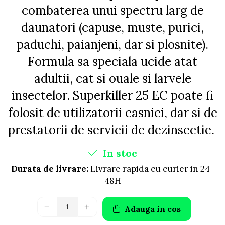
AFECTIUNI HEPATICE
AFECTIUNI OCULARE
combaterea unui spectru larg de
AFECTIUNI OCULARE
AFECTIUNI URINARE
daunatori (capuse, muste, purici,
AFECTIUNI URINARE
IMUNITATE
IMUNITATE
paduchi, paianjeni, dar si plosnite).
LAPTE PRAF
LAPTE PRAF
Formula sa speciala ucide atat
adultii, cat si ouale si larvele
insectelor. Superkiller 25 EC poate fi
folosit de utilizatorii casnici, dar si de
prestatorii de servicii de dezinsectie.
In stoc
Durata de livrare:
Livrare rapida cu curier in 24-
48H
Adauga in cos