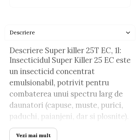
Descriere
Descriere Super killer 25T EC, 1l:
Insecticidul Super Killer 25 EC este
un insecticid concentrat
emulsionabil, potrivit pentru
combaterea unui spectru larg de
daunatori (capuse, muste, purici,
paduchi, paianjeni, dar si plosnite).
Formula sa speciala ucide atat
Vezi mai mult
adultii, cat si ouale si larvele