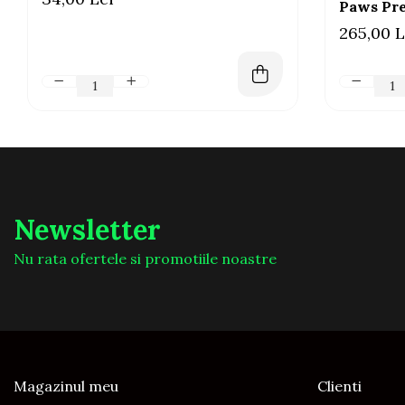
Paws Pre
265,00 L
Newsletter
Nu rata ofertele si promotiile noastre
Magazinul meu
Clienti