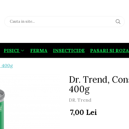
PISICI
FERMA
INSECTICIDE
PASARI SI ROZ
s, 400g
Dr. Trend, Cons
400g
DR. Trend
7,00 Lei
DR. TREND Hrana conse