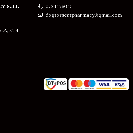
Y S.R.L
0723476043
dogtorscatpharmacy@gmail.com
c.A, Et.4,