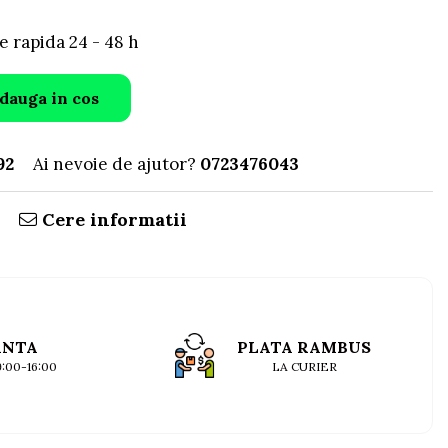
e rapida 24 - 48 h
dauga in cos
92
Ai nevoie de ajutor?
0723476043
Cere informatii
ANTA
PLATA RAMBUS
09:00-16:00
LA CURIER