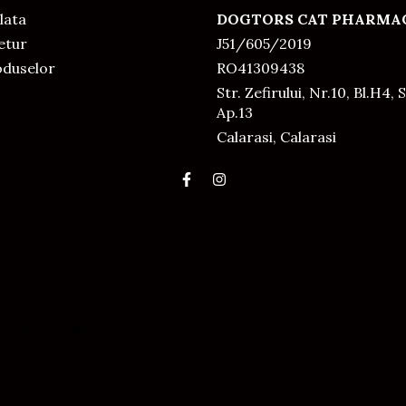
lata
DOGTORS CAT PHARMAC
Retur
J51/605/2019
oduselor
RO41309438
Str. Zefirului, Nr.10, Bl.H4, S
Ap.13
Calarasi, Calarasi