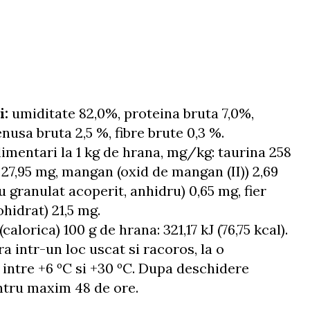
adulte de toate rasele.
 produse de origine animala (70% din carne si
mala in bucati, 4% carne de vita), cereale,
proteine vegetale, diverse zaharuri.
i:
umiditate 82,0%, proteina bruta 7,0%,
nusa bruta 2,5 %, fibre brute 0,3 %.
limentari la 1 kg de hrana, mg/kg: taurina 258
) 27,95 mg, mangan (oxid de mangan (II)) 2,69
u granulat acoperit, anhidru) 0,65 mg, fier
ohidrat) 21,5 mg.
(calorica) 100 g de hrana: 321,17 kJ (76,75 kcal).
a intr-un loc uscat si racoros, la o
intre +6 ºС si +30 ºС. Dupa deschidere
entru maxim 48 de ore.