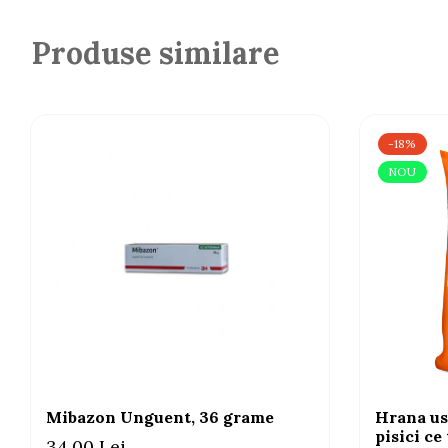
Produse similare
-18%
NOU
Mibazon Unguent, 36 grame
Hrana us
pisici ce
34,00 Lei