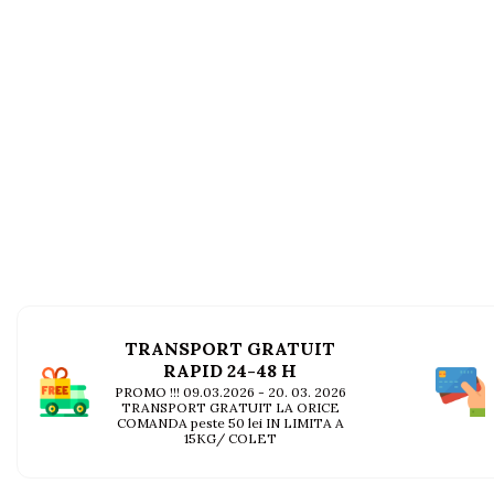
AFECTIUNI HEPATICE
AFECTIUNI OCULARE
AFECTIUNI OCULARE
AFECTIUNI URINARE
AFECTIUNI URINARE
IMUNITATE
IMUNITATE
LAPTE PRAF
LAPTE PRAF
TRANSPORT GRATUIT
RAPID 24-48 H
PROMO !!! 09.03.2026 - 20. 03. 2026
TRANSPORT GRATUIT LA ORICE
COMANDA peste 50 lei IN LIMITA A
15KG/ COLET