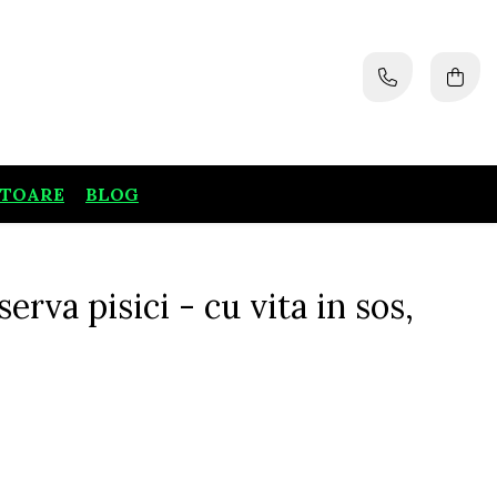
ATOARE
BLOG
erva pisici - cu vita in sos,
rvata completa cu carne de vita in sos