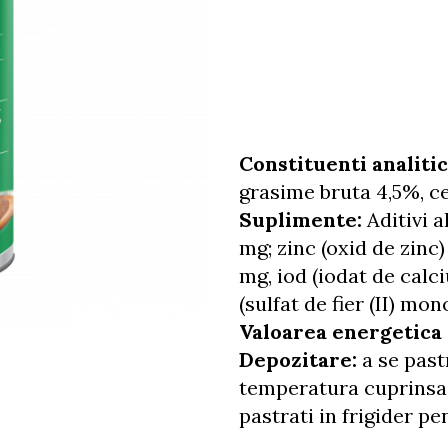
delicat pentru pisici 
Compozitie:
carne si
produse de origine ani
minerale, extracte de 
Constituenti analitic
grasime bruta 4,5%, сe
Suplimente:
Aditivi a
mg; zinc (oxid de zinc
mg, iod (iodat de calci
(sulfat de fier (II) mon
Valoarea energetica
Depozitare:
a se pastr
temperatura cuprinsa 
pastrati in frigider p