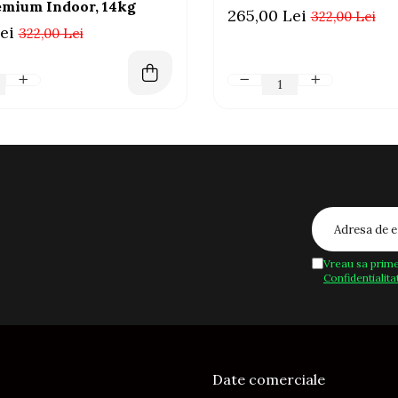
mium Indoor, 14kg
265,00 Lei
322,00 Lei
ei
322,00 Lei
Vreau sa prime
Confidentialita
Date comerciale