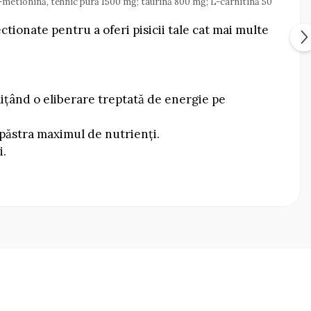
; DL-metionină, tehnic pură 1500 mg; taurină 800 mg; L-carnitină 50
tionate pentru a oferi pisicii tale cat mai multe
mițând o eliberare treptată de energie pe
 păstra maximul de nutrienți.
i.