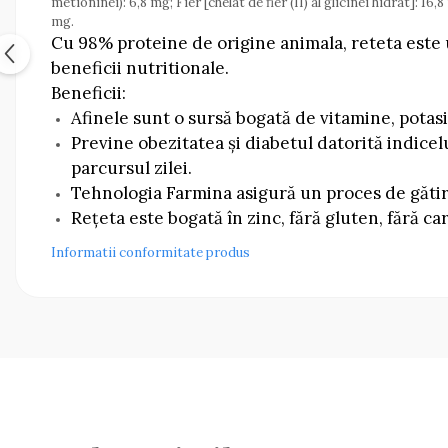
metioninei): 6,8 mg; Fier [chelat de fier (II) al glicinei hidrat]:
mg.
Cu 98% proteine de origine animala, reteta este u
beneficii nutritionale.
Beneficii:
Afinele sunt o sursă bogată de vitamine, potasiu
Previne obezitatea și diabetul datorită indice
parcursul zilei.
Tehnologia Farmina asigură un proces de gătire
Rețeta este bogată în zinc, fără gluten, fără car
Informatii conformitate produs