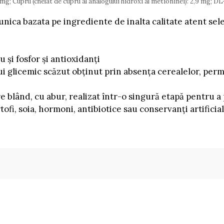
 16,8 mg; Cupru (chelat de cupru al analogului hidroxi al metioninei): 2,9 mg
nica bazata pe ingrediente de inalta calitate atent selec
 și fosfor și antioxidanți
lui glicemic scăzut obținut prin absența cerealelor, per
 blând, cu abur, realizat într-o singură etapă pentru a
tofi, soia, hormoni, antibiotice sau conservanți artificial