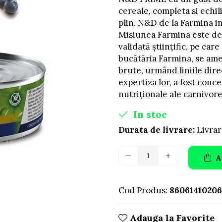
cereale, completa si echil
plin. N&D de la Farmina i
Misiunea Farmina este de 
validată științific, pe care
bucătăria Farmina, se ame
brute, urmând liniile direc
expertiza lor, a fost conce
nutriționale ale carnivore
In stoc
Durata de livrare:
Livrar
A
Cod Produs:
86061410206
Adauga la Favorite