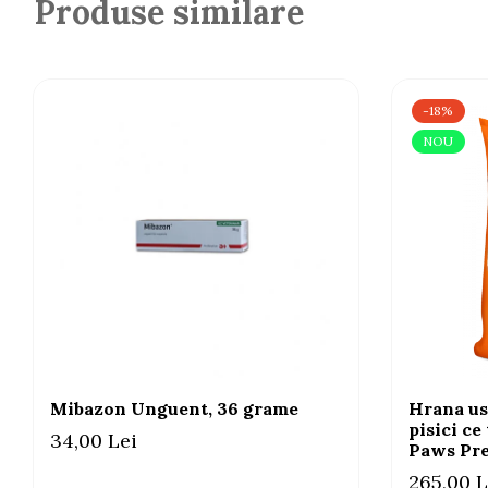
Produse similare
-18%
NOU
Mibazon Unguent, 36 grame
Hrana us
pisici ce
34,00 Lei
Paws Pre
265,00 L