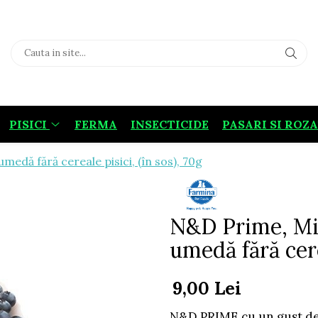
PISICI
FERMA
INSECTICIDE
PASARI SI ROZ
medă fără cereale pisici, (în sos), 70g
N&D Prime, Mie
umedă fără cere
9,00 Lei
N&D PRIME cu un gust del