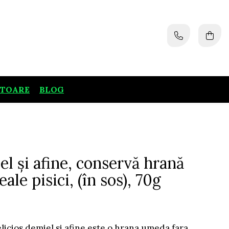
ATOARE
BLOG
l și afine, conservă hrană
ale pisici, (în sos), 70g
icios demiel si afine este o hrana umeda fara