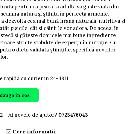
ibrata pentru ca pisica ta adulta sa guste viata din
nseamna natura și știința în perfectă armonie.
a dezvolta cea mai bună hrană naturală, nutritiva și
 atât pisicile, cât și câinii le vor adora. De aceea, în
stecă și găteste doar cele mai bune ingrediente
toare stricte stabilite de experții în nutriție. Cu
puta o dietă validată științific, specifică nevoilor
lor.
e rapida cu curier in 24-48H
dauga in cos
2
Ai nevoie de ajutor?
0723476043
Cere informatii