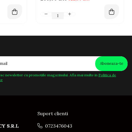
sc newsletter cu promotiile magazinului. Afla mai multe in
Politica de
te
Suport clienti
Y S.R.L
0723476043