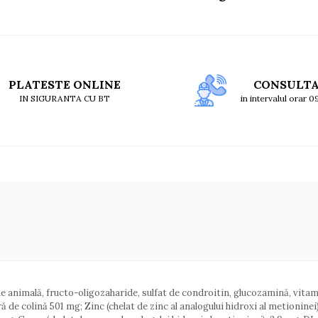
PLATESTE ONLINE
CONSULT
IN SIGURANTA CU BT
in intervalul orar 
sime animală, fructo-oligozaharide, sulfat de condroitin, glucozamină, vitam
e colină 501 mg; Zinc (chelat de zinc al analogului hidroxi al metioninei