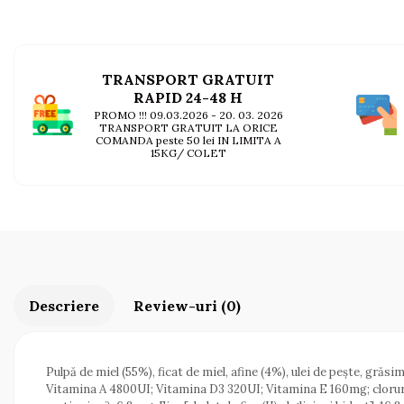
AFECTIUNI HEPATICE
AFECTIUNI OCULARE
AFECTIUNI OCULARE
AFECTIUNI URINARE
AFECTIUNI URINARE
IMUNITATE
IMUNITATE
LAPTE PRAF
TRANSPORT GRATUIT
LAPTE PRAF
RAPID 24-48 H
PROMO !!! 09.03.2026 - 20. 03. 2026
TRANSPORT GRATUIT LA ORICE
COMANDA peste 50 lei IN LIMITA A
15KG/ COLET
Descriere
Review-uri
(0)
Pulpă de miel (55%), ficat de miel, afine (4%), ulei de pește, gră
Vitamina A 4800UI; Vitamina D3 320UI; Vitamina E 160mg; clorură d