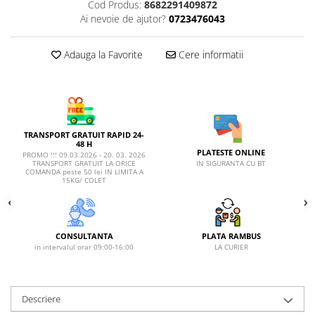
AFECTIUNI HEPATICE
AFECTIUNI OCULARE
Cod Produs:
8682291409872
AFECTIUNI OCULARE
Ai nevoie de ajutor?
0723476043
AFECTIUNI URINARE
AFECTIUNI URINARE
IMUNITATE
Adauga la Favorite
Cere informatii
IMUNITATE
LAPTE PRAF
LAPTE PRAF
TRANSPORT GRATUIT RAPID 24-
48 H
PLATESTE ONLINE
PROMO !!! 09.03.2026 - 20. 03. 2026
IN SIGURANTA CU BT
TRANSPORT GRATUIT LA ORICE
COMANDA peste 50 lei IN LIMITA A
15KG/ COLET
CONSULTANTA
PLATA RAMBUS
in intervalul orar 09:00-16:00
LA CURIER
Descriere