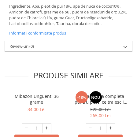
Ingrediente. Apa, piept de pui 18%, apa de nuca de cocos10%.
Amidon de catrofi, grasime de pui, pudra de rasaduri de orz 0,2%,
pudra de Chlorella 0,1%, guma Guar, Fructooligozaharide,
Lactobacillus acidophilus, Taurina, clorula de sodiu.
Informatii conformitate produs
Review-uri
(0)
PRODUSE SIMILARE
Mibazon Unguent, 36
Hrana uscata completa
-18%
NOU
grame
pentru pisici ce traiesc in
casa, Club 4 Paws Premium
34,00 Lei
322,00 Lei
Indoor, 14kg
265,00 Lei