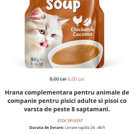
FRESH FARM
FARMINA
MORANDO
FELICIA
MY LOVE
FRESH FARM
ROYALIST
MORANDO
RECOMPENSE
PURINA
ACCESORII
ACCESORII
DIETE VETERINARE
DIETE VETERINARE
IGIENA SI COSMETICA
IGIENA SI COSMETICA
ASTERNUT SI LITIERE
IGIENA OCHI SI URECHI
IGIENA OCHI SI URECHI
SAMPOANE
8,00 Lei
6,00 Lei
SAMPOANE
JUCARII
Hrana complementara pentru animale de
RECOMPENSE
SUPLIMENTE
companie pentru pisici adulte si pisoi co
SUPLIMENTE
AFECTIUNI AURICULARE
varsta de peste 8 saptamani.
AFECTIUNI AURICULARE
AFECTIUNI DERMATOLOGICE
AFECTIUNI DERMATOLOGICE
AFECTIUNI DIGESTIVE
STOC EPUIZAT
AFECTIUNI DIGESTIVE
Durata de livrare:
Livrare rapida 24 - 48 h
AFECTIUNI HEPATICE