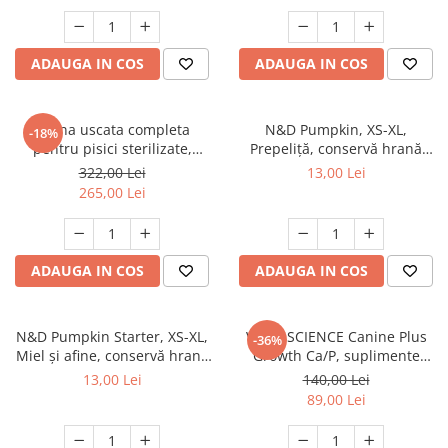
ADAUGA IN COS
ADAUGA IN COS
Hrana uscata completa
N&D Pumpkin, XS-XL,
-18%
pentru pisici sterilizate,
Prepeliță, conservă hrană
Premium, Club 4 PAWS, 14 kg
umedă fără cereale câini, (în
322,00 Lei
13,00 Lei
sos), 285g
265,00 Lei
ADAUGA IN COS
ADAUGA IN COS
N&D Pumpkin Starter, XS-XL,
VETRI SCIENCE Canine Plus
-36%
Miel și afine, conservă hrană
Growth Ca/P, suplimente
umedă fără cereale câini
creștere și vitalitate câini, 45
13,00 Lei
140,00 Lei
junior, (în sos), 285g
Tablete masticabile
89,00 Lei