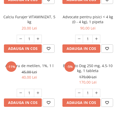
FRESH FARM
FARMINA
MORANDO
FELICIA
MY LOVE
FRESH FARM
Calciu Furajer VITAMINIZAT, 5
Advocate pentru pisici < 4 kg
kg
(0 - 4 kg), 1 pipeta
ROYALIST
MORANDO
20,00 Lei
90,00 Lei
RECOMPENSE
PURINA
ACCESORII
ACCESORII
DIETE VETERINARE
DIETE VETERINARE
ADAUGA IN COS
ADAUGA IN COS
IGIENA SI COSMETICA
IGIENA SI COSMETICA
ASTERNUT SI LITIERE
IGIENA OCHI SI URECHI
Albastru de metilen, 1%, 1 l
Bravecto Dog 250 mg, 4.5-10
-11%
-5%
IGIENA OCHI SI URECHI
SAMPOANE
kg, 1 tableta
45,00 Lei
SAMPOANE
JUCARII
179,00 Lei
40,00 Lei
RECOMPENSE
170,00 Lei
SUPLIMENTE
SUPLIMENTE
AFECTIUNI AURICULARE
AFECTIUNI AURICULARE
AFECTIUNI DERMATOLOGICE
ADAUGA IN COS
ADAUGA IN COS
AFECTIUNI DERMATOLOGICE
AFECTIUNI DIGESTIVE
AFECTIUNI DIGESTIVE
AFECTIUNI HEPATICE