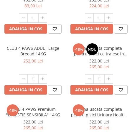
83,00 Lei
224,00 Lei
ADAUGA IN COS
ADAUGA IN COS
CLUB 4 PAWS ADULT Large
Hrana uscata completa
-18%
NOU
Breead 14KG
pentru pisici ce traiesc in
casa, Club 4 Paws Premium
252,00 Lei
322,00 Lei
Indoor, 14kg
265,00 Lei
ADAUGA IN COS
ADAUGA IN COS
CLUB 4 PAWS Premium
Hrana uscata completa
-18%
-18%
"DIGESTIE SENSIBILĂ" 14KG
pentru pisici Urinary Health,
Premium, Club 4 Paws, 14 kg
322,00 Lei
322,00 Lei
265,00 Lei
265,00 Lei