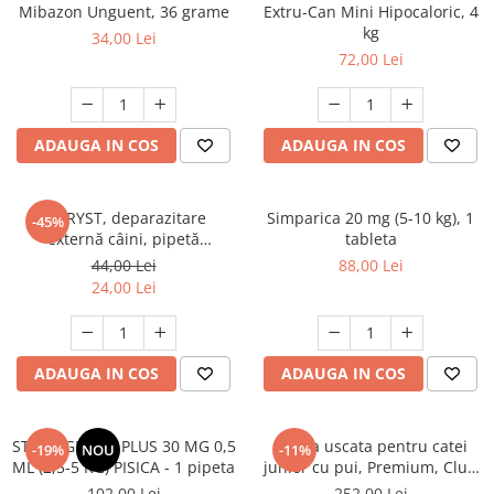
AFECTIUNI HEPATICE
AFECTIUNI OCULARE
Mibazon Unguent, 36 grame
Extru-Can Mini Hipocaloric, 4
AFECTIUNI OCULARE
kg
AFECTIUNI URINARE
34,00 Lei
AFECTIUNI URINARE
72,00 Lei
IMUNITATE
IMUNITATE
LAPTE PRAF
LAPTE PRAF
ADAUGA IN COS
ADAUGA IN COS
FYPRYST, deparazitare
Simparica 20 mg (5-10 kg), 1
-45%
externă câini, pipetă
tableta
repelentă, L(20 - 40kg), 1 buc
44,00 Lei
88,00 Lei
24,00 Lei
ADAUGA IN COS
ADAUGA IN COS
STRONGHOLD PLUS 30 MG 0,5
Hrana uscata pentru catei
-19%
NOU
-11%
ML (2,5-5 KG) PISICA - 1 pipeta
junior cu pui, Premium, Club
4 Paws, 14 kg
102,00 Lei
252,00 Lei