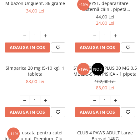
AFECTIUNI HEPATICE
AFECTIUNI OCULARE
Mibazon Unguent, 36 grame
FYPRYST, deparazitare
-45%
AFECTIUNI OCULARE
externă câini, pipetă
AFECTIUNI URINARE
34,00 Lei
repelentă, L(20 - 40kg), 1 buc
AFECTIUNI URINARE
44,00 Lei
IMUNITATE
24,00 Lei
IMUNITATE
LAPTE PRAF
LAPTE PRAF
ADAUGA IN COS
ADAUGA IN COS
Simparica 20 mg (5-10 kg), 1
STRONGHOLD PLUS 30 MG 0,5
-19%
NOU
tableta
ML (2,5-5 KG) PISICA - 1 pipeta
88,00 Lei
102,00 Lei
83,00 Lei
ADAUGA IN COS
ADAUGA IN COS
Hrana uscata pentru catei
CLUB 4 PAWS ADULT Large
-11%
junior cu pui, Premium, Club
Breead 14KG