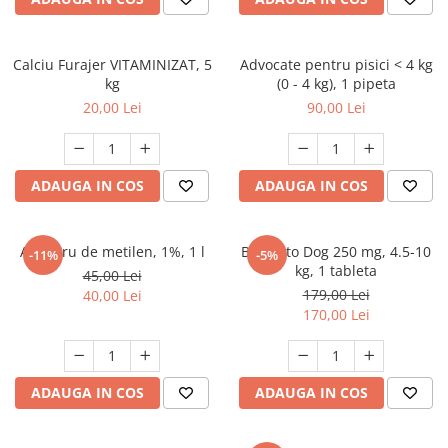
FRESH FARM
FARMINA
MORANDO
FELICIA
MY LOVE
FRESH FARM
Calciu Furajer VITAMINIZAT, 5
Advocate pentru pisici < 4 kg
kg
(0 - 4 kg), 1 pipeta
ROYALIST
MORANDO
20,00 Lei
90,00 Lei
RECOMPENSE
PURINA
ACCESORII
ACCESORII
DIETE VETERINARE
DIETE VETERINARE
ADAUGA IN COS
ADAUGA IN COS
IGIENA SI COSMETICA
IGIENA SI COSMETICA
ASTERNUT SI LITIERE
IGIENA OCHI SI URECHI
Albastru de metilen, 1%, 1 l
Bravecto Dog 250 mg, 4.5-10
-11%
-5%
IGIENA OCHI SI URECHI
SAMPOANE
kg, 1 tableta
45,00 Lei
SAMPOANE
JUCARII
179,00 Lei
40,00 Lei
RECOMPENSE
170,00 Lei
SUPLIMENTE
SUPLIMENTE
AFECTIUNI AURICULARE
AFECTIUNI AURICULARE
AFECTIUNI DERMATOLOGICE
ADAUGA IN COS
ADAUGA IN COS
AFECTIUNI DERMATOLOGICE
AFECTIUNI DIGESTIVE
AFECTIUNI DIGESTIVE
AFECTIUNI HEPATICE