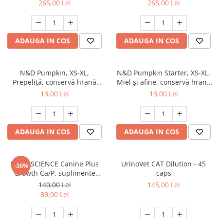
265,00 Lei
265,00 Lei
ADAUGA IN COS
ADAUGA IN COS
N&D Pumpkin, XS-XL,
N&D Pumpkin Starter, XS-XL,
Prepeliță, conservă hrană
Miel și afine, conservă hrană
umedă fără cereale câini, (în
umedă fără cereale câini
13,00 Lei
13,00 Lei
sos), 285g
junior, (în sos), 285g
ADAUGA IN COS
ADAUGA IN COS
VETRI SCIENCE Canine Plus
UrinoVet CAT Dilution - 45
-36%
Growth Ca/P, suplimente
caps
creștere și vitalitate câini, 45
140,00 Lei
145,00 Lei
Tablete masticabile
89,00 Lei