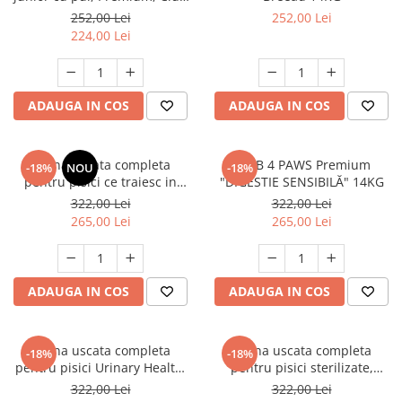
4 Paws, 14 kg
252,00 Lei
252,00 Lei
224,00 Lei
ADAUGA IN COS
ADAUGA IN COS
Hrana uscata completa
CLUB 4 PAWS Premium
-18%
NOU
-18%
pentru pisici ce traiesc in
"DIGESTIE SENSIBILĂ" 14KG
casa, Club 4 Paws Premium
322,00 Lei
322,00 Lei
Indoor, 14kg
265,00 Lei
265,00 Lei
ADAUGA IN COS
ADAUGA IN COS
Hrana uscata completa
Hrana uscata completa
-18%
-18%
pentru pisici Urinary Health,
pentru pisici sterilizate,
Premium, Club 4 Paws, 14 kg
Premium, Club 4 PAWS, 14 kg
322,00 Lei
322,00 Lei