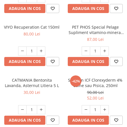
ADAUGA IN COS
ADAUGA IN COS
VIYO Recuperation Cat 150ml
PET PHOS Special Pelage
Supliment vitamino-mineral
80,00 Lei
pentru câini, 50 tablete
87,00 Lei
ADAUGA IN COS
ADAUGA IN COS
CATMANIA Bentonita
Sampon ICF Clorexyderm 4%
-42%
Lavanda, Asternut Litiera 5 L
Caine sau Pisica, 250ml
30,00 Lei
90,00 Lei
52,00 Lei
ADAUGA IN COS
ADAUGA IN COS