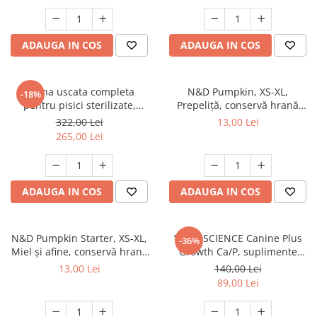
ADAUGA IN COS
ADAUGA IN COS
Hrana uscata completa
N&D Pumpkin, XS-XL,
-18%
pentru pisici sterilizate,
Prepeliță, conservă hrană
Premium, Club 4 PAWS, 14 kg
umedă fără cereale câini, (în
322,00 Lei
13,00 Lei
sos), 285g
265,00 Lei
ADAUGA IN COS
ADAUGA IN COS
N&D Pumpkin Starter, XS-XL,
VETRI SCIENCE Canine Plus
-36%
Miel și afine, conservă hrană
Growth Ca/P, suplimente
umedă fără cereale câini
creștere și vitalitate câini, 45
13,00 Lei
140,00 Lei
junior, (în sos), 285g
Tablete masticabile
89,00 Lei