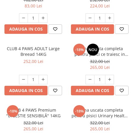
83,00 Lei
224,00 Lei
ADAUGA IN COS
ADAUGA IN COS
CLUB 4 PAWS ADULT Large
Hrana uscata completa
-18%
NOU
Breead 14KG
pentru pisici ce traiesc in
casa, Club 4 Paws Premium
252,00 Lei
322,00 Lei
Indoor, 14kg
265,00 Lei
ADAUGA IN COS
ADAUGA IN COS
CLUB 4 PAWS Premium
Hrana uscata completa
-18%
-18%
"DIGESTIE SENSIBILĂ" 14KG
pentru pisici Urinary Health,
Premium, Club 4 Paws, 14 kg
322,00 Lei
322,00 Lei
265,00 Lei
265,00 Lei