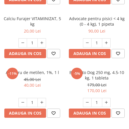
FRESH FARM
FARMINA
MORANDO
FELICIA
MY LOVE
FRESH FARM
Calciu Furajer VITAMINIZAT, 5
Advocate pentru pisici < 4 kg
kg
(0 - 4 kg), 1 pipeta
ROYALIST
MORANDO
20,00 Lei
90,00 Lei
RECOMPENSE
PURINA
ACCESORII
ACCESORII
DIETE VETERINARE
DIETE VETERINARE
ADAUGA IN COS
ADAUGA IN COS
IGIENA SI COSMETICA
IGIENA SI COSMETICA
ASTERNUT SI LITIERE
IGIENA OCHI SI URECHI
Albastru de metilen, 1%, 1 l
Bravecto Dog 250 mg, 4.5-10
-11%
-5%
IGIENA OCHI SI URECHI
SAMPOANE
kg, 1 tableta
45,00 Lei
SAMPOANE
JUCARII
179,00 Lei
40,00 Lei
RECOMPENSE
170,00 Lei
SUPLIMENTE
SUPLIMENTE
AFECTIUNI AURICULARE
AFECTIUNI AURICULARE
AFECTIUNI DERMATOLOGICE
ADAUGA IN COS
ADAUGA IN COS
AFECTIUNI DERMATOLOGICE
AFECTIUNI DIGESTIVE
AFECTIUNI DIGESTIVE
AFECTIUNI HEPATICE