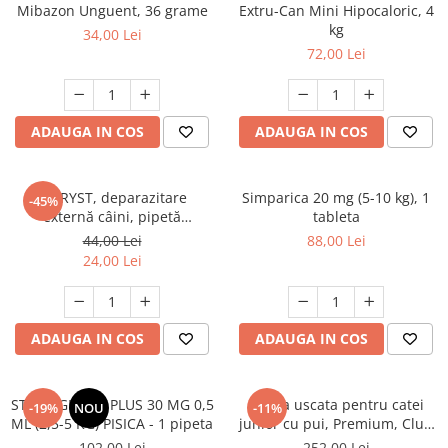
AFECTIUNI HEPATICE
AFECTIUNI OCULARE
Mibazon Unguent, 36 grame
Extru-Can Mini Hipocaloric, 4
AFECTIUNI OCULARE
kg
AFECTIUNI URINARE
34,00 Lei
AFECTIUNI URINARE
72,00 Lei
IMUNITATE
IMUNITATE
LAPTE PRAF
LAPTE PRAF
ADAUGA IN COS
ADAUGA IN COS
FYPRYST, deparazitare
Simparica 20 mg (5-10 kg), 1
-45%
externă câini, pipetă
tableta
repelentă, L(20 - 40kg), 1 buc
44,00 Lei
88,00 Lei
24,00 Lei
ADAUGA IN COS
ADAUGA IN COS
STRONGHOLD PLUS 30 MG 0,5
Hrana uscata pentru catei
-19%
NOU
-11%
ML (2,5-5 KG) PISICA - 1 pipeta
junior cu pui, Premium, Club
4 Paws, 14 kg
102,00 Lei
252,00 Lei