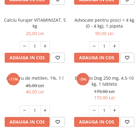
FRESH FARM
FARMINA
MORANDO
FELICIA
MY LOVE
FRESH FARM
Calciu Furajer VITAMINIZAT, 5
Advocate pentru pisici < 4 kg
kg
(0 - 4 kg), 1 pipeta
ROYALIST
MORANDO
20,00 Lei
90,00 Lei
RECOMPENSE
PURINA
ACCESORII
ACCESORII
DIETE VETERINARE
DIETE VETERINARE
ADAUGA IN COS
ADAUGA IN COS
IGIENA SI COSMETICA
IGIENA SI COSMETICA
ASTERNUT SI LITIERE
IGIENA OCHI SI URECHI
Albastru de metilen, 1%, 1 l
Bravecto Dog 250 mg, 4.5-10
-11%
-5%
IGIENA OCHI SI URECHI
SAMPOANE
kg, 1 tableta
45,00 Lei
SAMPOANE
JUCARII
179,00 Lei
40,00 Lei
RECOMPENSE
170,00 Lei
SUPLIMENTE
SUPLIMENTE
AFECTIUNI AURICULARE
AFECTIUNI AURICULARE
AFECTIUNI DERMATOLOGICE
ADAUGA IN COS
ADAUGA IN COS
AFECTIUNI DERMATOLOGICE
AFECTIUNI DIGESTIVE
AFECTIUNI DIGESTIVE
AFECTIUNI HEPATICE