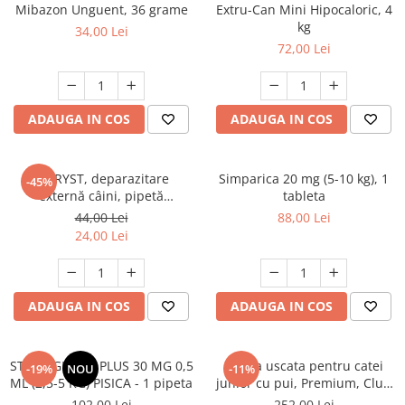
AFECTIUNI HEPATICE
AFECTIUNI OCULARE
Mibazon Unguent, 36 grame
Extru-Can Mini Hipocaloric, 4
AFECTIUNI OCULARE
kg
AFECTIUNI URINARE
34,00 Lei
AFECTIUNI URINARE
72,00 Lei
IMUNITATE
IMUNITATE
LAPTE PRAF
LAPTE PRAF
ADAUGA IN COS
ADAUGA IN COS
FYPRYST, deparazitare
Simparica 20 mg (5-10 kg), 1
-45%
externă câini, pipetă
tableta
repelentă, L(20 - 40kg), 1 buc
44,00 Lei
88,00 Lei
24,00 Lei
ADAUGA IN COS
ADAUGA IN COS
STRONGHOLD PLUS 30 MG 0,5
Hrana uscata pentru catei
-19%
NOU
-11%
ML (2,5-5 KG) PISICA - 1 pipeta
junior cu pui, Premium, Club
4 Paws, 14 kg
102,00 Lei
252,00 Lei