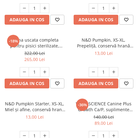
ADAUGA IN COS
ADAUGA IN COS
Hrana uscata completa
N&D Pumpkin, XS-XL,
-18%
pentru pisici sterilizate,
Prepeliță, conservă hrană
Premium, Club 4 PAWS, 14 kg
umedă fără cereale câini, (în
322,00 Lei
13,00 Lei
sos), 285g
265,00 Lei
ADAUGA IN COS
ADAUGA IN COS
N&D Pumpkin Starter, XS-XL,
VETRI SCIENCE Canine Plus
-36%
Miel și afine, conservă hrană
Growth Ca/P, suplimente
umedă fără cereale câini
creștere și vitalitate câini, 45
13,00 Lei
140,00 Lei
junior, (în sos), 285g
Tablete masticabile
89,00 Lei