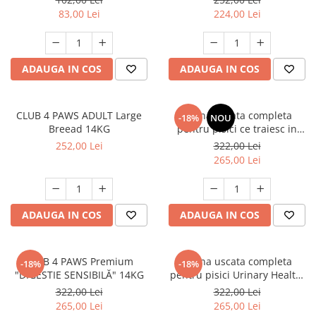
83,00 Lei
224,00 Lei
ADAUGA IN COS
ADAUGA IN COS
CLUB 4 PAWS ADULT Large
Hrana uscata completa
-18%
NOU
Breead 14KG
pentru pisici ce traiesc in
casa, Club 4 Paws Premium
252,00 Lei
322,00 Lei
Indoor, 14kg
265,00 Lei
ADAUGA IN COS
ADAUGA IN COS
CLUB 4 PAWS Premium
Hrana uscata completa
-18%
-18%
"DIGESTIE SENSIBILĂ" 14KG
pentru pisici Urinary Health,
Premium, Club 4 Paws, 14 kg
322,00 Lei
322,00 Lei
265,00 Lei
265,00 Lei