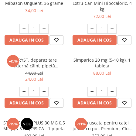
AFECTIUNI HEPATICE
AFECTIUNI OCULARE
Mibazon Unguent, 36 grame
Extru-Can Mini Hipocaloric, 4
AFECTIUNI OCULARE
kg
AFECTIUNI URINARE
34,00 Lei
AFECTIUNI URINARE
72,00 Lei
IMUNITATE
IMUNITATE
LAPTE PRAF
LAPTE PRAF
ADAUGA IN COS
ADAUGA IN COS
FYPRYST, deparazitare
Simparica 20 mg (5-10 kg), 1
-45%
externă câini, pipetă
tableta
repelentă, L(20 - 40kg), 1 buc
44,00 Lei
88,00 Lei
24,00 Lei
ADAUGA IN COS
ADAUGA IN COS
STRONGHOLD PLUS 30 MG 0,5
Hrana uscata pentru catei
-19%
NOU
-11%
ML (2,5-5 KG) PISICA - 1 pipeta
junior cu pui, Premium, Club
4 Paws, 14 kg
102,00 Lei
252,00 Lei