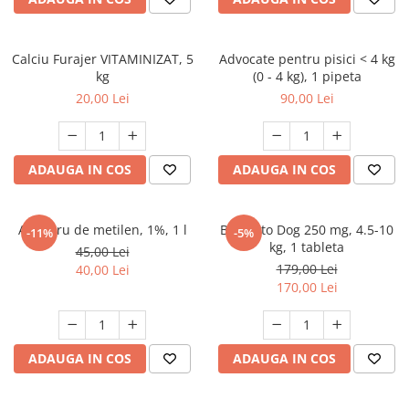
FRESH FARM
FARMINA
MORANDO
FELICIA
MY LOVE
FRESH FARM
Calciu Furajer VITAMINIZAT, 5
Advocate pentru pisici < 4 kg
kg
(0 - 4 kg), 1 pipeta
ROYALIST
MORANDO
20,00 Lei
90,00 Lei
RECOMPENSE
PURINA
ACCESORII
ACCESORII
DIETE VETERINARE
DIETE VETERINARE
ADAUGA IN COS
ADAUGA IN COS
IGIENA SI COSMETICA
IGIENA SI COSMETICA
ASTERNUT SI LITIERE
IGIENA OCHI SI URECHI
Albastru de metilen, 1%, 1 l
Bravecto Dog 250 mg, 4.5-10
-11%
-5%
IGIENA OCHI SI URECHI
SAMPOANE
kg, 1 tableta
45,00 Lei
SAMPOANE
JUCARII
179,00 Lei
40,00 Lei
RECOMPENSE
170,00 Lei
SUPLIMENTE
SUPLIMENTE
AFECTIUNI AURICULARE
AFECTIUNI AURICULARE
AFECTIUNI DERMATOLOGICE
ADAUGA IN COS
ADAUGA IN COS
AFECTIUNI DERMATOLOGICE
AFECTIUNI DIGESTIVE
AFECTIUNI DIGESTIVE
AFECTIUNI HEPATICE