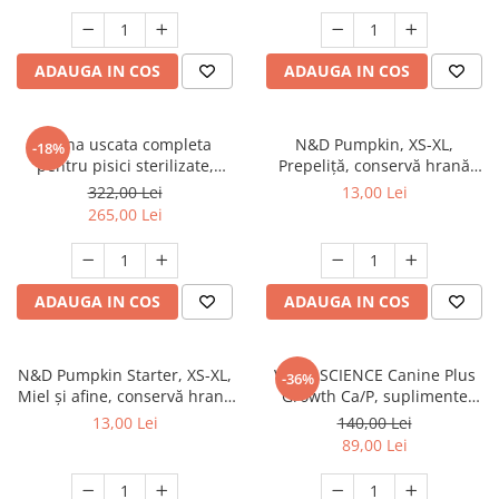
ADAUGA IN COS
ADAUGA IN COS
Hrana uscata completa
N&D Pumpkin, XS-XL,
-18%
pentru pisici sterilizate,
Prepeliță, conservă hrană
Premium, Club 4 PAWS, 14 kg
umedă fără cereale câini, (în
322,00 Lei
13,00 Lei
sos), 285g
265,00 Lei
ADAUGA IN COS
ADAUGA IN COS
N&D Pumpkin Starter, XS-XL,
VETRI SCIENCE Canine Plus
-36%
Miel și afine, conservă hrană
Growth Ca/P, suplimente
umedă fără cereale câini
creștere și vitalitate câini, 45
13,00 Lei
140,00 Lei
junior, (în sos), 285g
Tablete masticabile
89,00 Lei