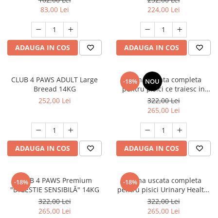
83,00 Lei
224,00 Lei
ADAUGA IN COS
ADAUGA IN COS
CLUB 4 PAWS ADULT Large
Hrana uscata completa
-18%
NOU
Breead 14KG
pentru pisici ce traiesc in
casa, Club 4 Paws Premium
252,00 Lei
322,00 Lei
Indoor, 14kg
265,00 Lei
ADAUGA IN COS
ADAUGA IN COS
CLUB 4 PAWS Premium
Hrana uscata completa
-18%
-18%
"DIGESTIE SENSIBILĂ" 14KG
pentru pisici Urinary Health,
Premium, Club 4 Paws, 14 kg
322,00 Lei
322,00 Lei
265,00 Lei
265,00 Lei