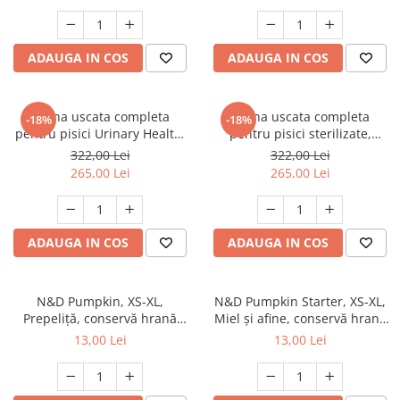
ADAUGA IN COS
ADAUGA IN COS
Hrana uscata completa
Hrana uscata completa
-18%
-18%
pentru pisici Urinary Health,
pentru pisici sterilizate,
Premium, Club 4 Paws, 14 kg
Premium, Club 4 PAWS, 14 kg
322,00 Lei
322,00 Lei
265,00 Lei
265,00 Lei
ADAUGA IN COS
ADAUGA IN COS
N&D Pumpkin, XS-XL,
N&D Pumpkin Starter, XS-XL,
Prepeliță, conservă hrană
Miel și afine, conservă hrană
umedă fără cereale câini, (în
umedă fără cereale câini
13,00 Lei
13,00 Lei
sos), 285g
junior, (în sos), 285g