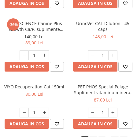
ADAUGA IN COS
ADAUGA IN COS
VETRI SCIENCE Canine Plus
UrinoVet CAT Dilution - 45
-36%
Growth Ca/P, suplimente
caps
creștere și vitalitate câini, 45
140,00 Lei
145,00 Lei
Tablete masticabile
89,00 Lei
ADAUGA IN COS
ADAUGA IN COS
VIYO Recuperation Cat 150ml
PET PHOS Special Pelage
Supliment vitamino-mineral
80,00 Lei
pentru câini, 50 tablete
87,00 Lei
ADAUGA IN COS
ADAUGA IN COS