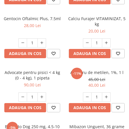
FRESH FARM
FARMINA
MORANDO
FELICIA
MY LOVE
FRESH FARM
Gentocin Oftalmic Plus, 7.5ml
Calciu Furajer VITAMINIZAT, 5
kg
ROYALIST
MORANDO
28,00 Lei
20,00 Lei
RECOMPENSE
PURINA
ACCESORII
ACCESORII
DIETE VETERINARE
DIETE VETERINARE
ADAUGA IN COS
ADAUGA IN COS
IGIENA SI COSMETICA
IGIENA SI COSMETICA
ASTERNUT SI LITIERE
IGIENA OCHI SI URECHI
Advocate pentru pisici < 4 kg
Albastru de metilen, 1%, 1 l
-11%
IGIENA OCHI SI URECHI
SAMPOANE
(0 - 4 kg), 1 pipeta
45,00 Lei
SAMPOANE
JUCARII
90,00 Lei
40,00 Lei
RECOMPENSE
SUPLIMENTE
SUPLIMENTE
AFECTIUNI AURICULARE
AFECTIUNI AURICULARE
ADAUGA IN COS
ADAUGA IN COS
AFECTIUNI DERMATOLOGICE
AFECTIUNI DERMATOLOGICE
AFECTIUNI DIGESTIVE
AFECTIUNI DIGESTIVE
AFECTIUNI HEPATICE
Bravecto Dog 250 mg, 4.5-10
Mibazon Unguent, 36 grame
-5%