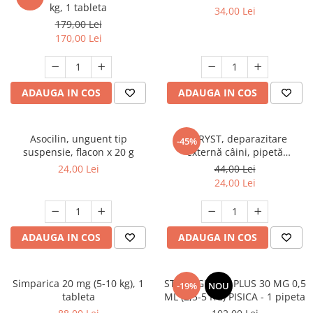
AFECTIUNI HEPATICE
AFECTIUNI OCULARE
kg, 1 tableta
34,00 Lei
AFECTIUNI OCULARE
AFECTIUNI URINARE
179,00 Lei
AFECTIUNI URINARE
170,00 Lei
IMUNITATE
IMUNITATE
LAPTE PRAF
LAPTE PRAF
ADAUGA IN COS
ADAUGA IN COS
Asocilin, unguent tip
FYPRYST, deparazitare
-45%
suspensie, flacon x 20 g
externă câini, pipetă
repelentă, L(20 - 40kg), 1 buc
24,00 Lei
44,00 Lei
24,00 Lei
ADAUGA IN COS
ADAUGA IN COS
Simparica 20 mg (5-10 kg), 1
STRONGHOLD PLUS 30 MG 0,5
-19%
NOU
tableta
ML (2,5-5 KG) PISICA - 1 pipeta