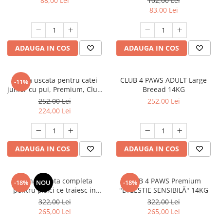
88,00 Lei
102,00 Lei
83,00 Lei
ADAUGA IN COS
ADAUGA IN COS
Hrana uscata pentru catei
CLUB 4 PAWS ADULT Large
-11%
junior cu pui, Premium, Club
Breead 14KG
4 Paws, 14 kg
252,00 Lei
252,00 Lei
224,00 Lei
ADAUGA IN COS
ADAUGA IN COS
Hrana uscata completa
CLUB 4 PAWS Premium
-18%
NOU
-18%
pentru pisici ce traiesc in
"DIGESTIE SENSIBILĂ" 14KG
casa, Club 4 Paws Premium
322,00 Lei
322,00 Lei
Indoor, 14kg
265,00 Lei
265,00 Lei