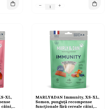
S-XL,
MARLY&DAN Immunity, XS-XL,
pense
Somon, punguță recompense
 câini,
funcționale fără cereale câini,