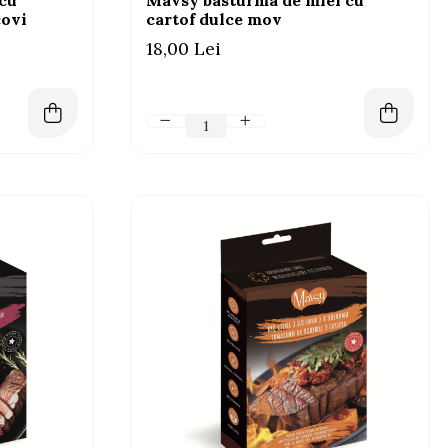
 cu
Mavsy basturma de miel cu
covi
cartof dulce mov
18,00 Lei