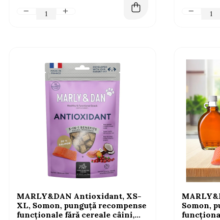
MARLY&DAN Antioxidant, XS-
MARLY&D
XL, Somon, punguță recompense
Somon, p
funcționale fără cereale câini,
funcțional