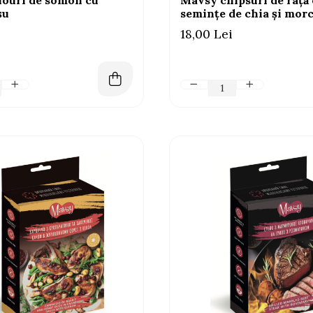
louri de somon cu
Mavsy chipsuri de rață
șu
semințe de chia și mor
18,00 Lei