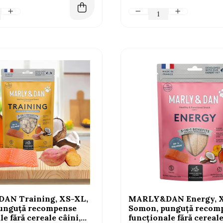
AN Training, XS-XL,
MARLY&DAN Energy, X
unguță recompense
Somon, punguță recom
e fără cereale câini,
funcționale fără cereale