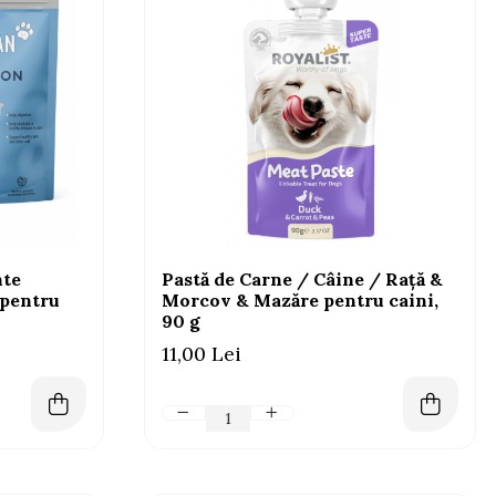
te
Pastă de Carne / Câine / Rață &
pentru
Morcov & Mazăre pentru caini,
90 g
11,00 Lei