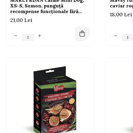
MARLY&DAN Calme Mini Dog,
Mavsy ru
XS-S, Somon, punguță
caviar ro
recompense funcționale fără
18,00 Lei
cereale câini, sistem nervos &
21,00 Lei
calmante, 50g