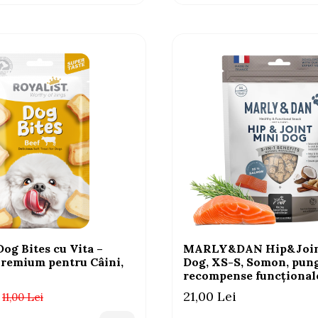
Dog Bites cu Vita –
MARLY&DAN Hip&Join
Premium pentru Câini,
Dog, XS-S, Somon, pun
recompense funcționale
cereale câini, sistem ar
21,00 Lei
11,00 Lei
50g