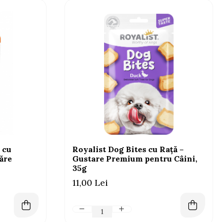
 cu
Royalist Dog Bites cu Rață –
ăre
Gustare Premium pentru Câini,
35g
11,00 Lei