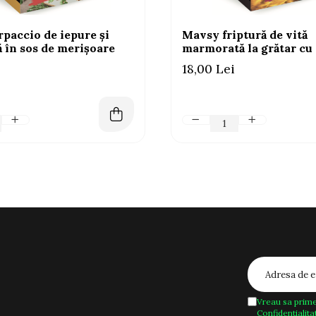
paccio de iepure și
Mavsy friptură de vită
ă în sos de merișoare
marmorată la grătar cu
18,00 Lei
Vreau sa prime
Confidentialita