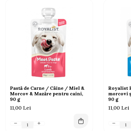
AFECTIUNI HEPATICE
AFECTIUNI OCULARE
AFECTIUNI OCULARE
AFECTIUNI URINARE
AFECTIUNI URINARE
IMUNITATE
IMUNITATE
LAPTE PRAF
LAPTE PRAF
Pastă de Carne / Câine / Miel &
Royalist 
Morcov & Mazăre pentru caini,
morcovi ș
90 g
90 g
11,00 Lei
11,00 Lei