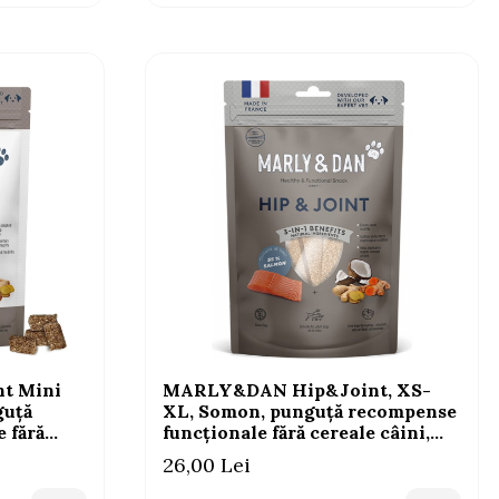
t Mini
MARLY&DAN Hip&Joint, XS-
guță
XL, Somon, punguță recompense
 fără
funcționale fără cereale câini,
ticular,
sistem articular, 80g
26,00 Lei