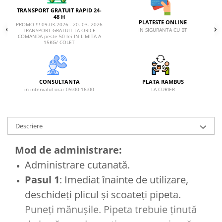
TRANSPORT GRATUIT RAPID 24-
48 H
PLATESTE ONLINE
PROMO !!! 09.03.2026 - 20. 03. 2026
IN SIGURANTA CU BT
TRANSPORT GRATUIT LA ORICE
COMANDA peste 50 lei IN LIMITA A
15KG/ COLET
CONSULTANTA
PLATA RAMBUS
in intervalul orar 09:00-16:00
LA CURIER
Descriere
Mod de administrare:
Administrare cutanată.
Pasul 1
: Imediat înainte de utilizare,
deschideți plicul și scoateți pipeta.
Puneți mănușile. Pipeta trebuie ținută