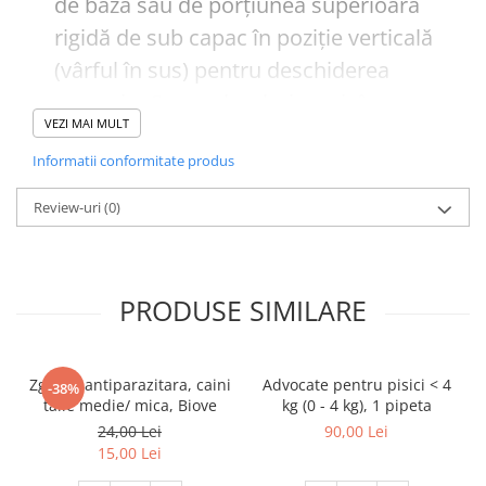
de bază sau de porțiunea superioară
rigidă de sub capac în poziție verticală
(vârful în sus) pentru deschiderea
acestuia. Capacul trebuie rotit în sens
VEZI MAI MULT
orar sau invers acelor de ceasornic o
Informatii conformitate produs
tură completă. Capacul va rămâne pe
pipetă; nu este posibilă detașarea.
Review-uri
(0)
Pipeta este deschisă și gata de aplicare
atunci când se simte ruperea sigiliului.
PRODUSE SIMILARE
Zgarda antiparazitara, caini
Advocate pentru pisici < 4
-38%
talie medie/ mica, Biove
kg (0 - 4 kg), 1 pipeta
24,00 Lei
90,00 Lei
15,00 Lei
Pasul 2
: Pisica trebuie să stea în