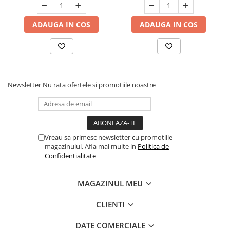
picioare sau culcat cu spatele orizontal
în timpul aplicării. Plasați vârful pipetei
ADAUGA IN COS
ADAUGA IN COS
la baza craniului pisicii.
Pasul 3
: Strângeți pipeta ușor și aplicați
întregul conținut direct pe pielea pisicii.
Produsul trebuie aplicat pe pisicile până
Newsletter
Nu rata ofertele si promotiile noastre
la 6,25 kg într-un singur punct la baza
craniului și în două puncte pe pisici mai
mari de 6,25 kg greutate corporală.
Vreau sa primesc newsletter cu promotiile
magazinului. Afla mai multe in
Politica de
Confidentialitate
MAGAZINUL MEU
CLIENTI
DATE COMERCIALE