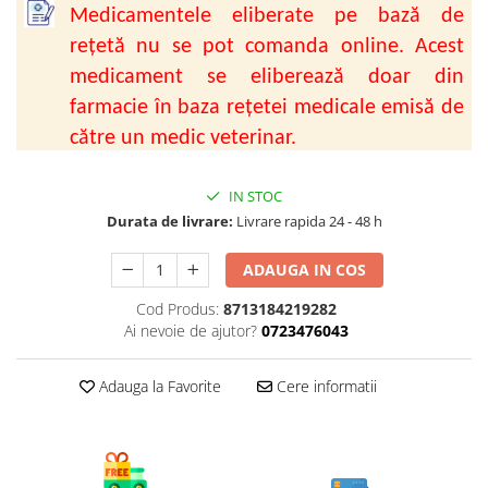
AFECTIUNI HEPATICE
AFECTIUNI OCULARE
Medicamentele eliberate pe bază de
AFECTIUNI OCULARE
AFECTIUNI URINARE
rețetă nu se pot comanda online. Acest
AFECTIUNI URINARE
IMUNITATE
medicament se eliberează doar din
IMUNITATE
LAPTE PRAF
farmacie în baza rețetei medicale emisă de
LAPTE PRAF
către un medic veterinar.
IN STOC
Durata de livrare:
Livrare rapida 24 - 48 h
ADAUGA IN COS
Cod Produs:
8713184219282
Ai nevoie de ajutor?
0723476043
Adauga la Favorite
Cere informatii