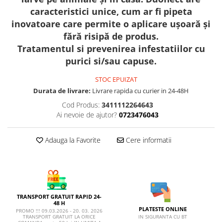
AFECTIUNI HEPATICE
AFECTIUNI OCULARE
caracteristici unice, cum ar fi pipeta
AFECTIUNI OCULARE
AFECTIUNI URINARE
inovatoare care permite o aplicare ușoară și
AFECTIUNI URINARE
IMUNITATE
fără risipă de produs.
IMUNITATE
LAPTE PRAF
Tratamentul si prevenirea infestatiilor cu
LAPTE PRAF
purici si/sau capuse.
STOC EPUIZAT
Durata de livrare:
Livrare rapida cu curier in 24-48H
Cod Produs:
3411112264643
Ai nevoie de ajutor?
0723476043
Adauga la Favorite
Cere informatii
TRANSPORT GRATUIT RAPID 24-
48 H
PLATESTE ONLINE
PROMO !!! 09.03.2026 - 20. 03. 2026
IN SIGURANTA CU BT
TRANSPORT GRATUIT LA ORICE