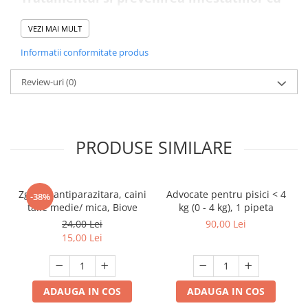
purici si/sau capuse.
VEZI MAI MULT
Controlul tuturor stadiilor de dezvoltare
ale puricilor (adulti, oua, larve si nimfe).
Informatii conformitate produs
Duoflect are, de asemenea, o protecție de
Review-uri
(0)
lungă durată a câinilor și pisicilor
împotriva paraziților.
Purici - 8 saptamani
PRODUSE SIMILARE
Capuse - 5 saptamani
Infestatia cu purici in cuib - 6 saptamani
Zgarda antiparazitara, caini
Advocate pentru pisici < 4
-38%
talie medie/ mica, Biove
kg (0 - 4 kg), 1 pipeta
24,00 Lei
90,00 Lei
15,00 Lei
ADAUGA IN COS
ADAUGA IN COS