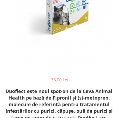
FRESH FARM
FARMINA
MORANDO
FELICIA
MY LOVE
FRESH FARM
ROYALIST
MORANDO
RECOMPENSE
PURINA
ACCESORII
ACCESORII
DIETE VETERINARE
DIETE VETERINARE
IGIENA SI COSMETICA
IGIENA SI COSMETICA
ASTERNUT SI LITIERE
IGIENA OCHI SI URECHI
IGIENA OCHI SI URECHI
SAMPOANE
SAMPOANE
JUCARII
38,00 Lei
RECOMPENSE
SUPLIMENTE
SUPLIMENTE
Duoflect este noul spot-on de la Ceva Animal
AFECTIUNI AURICULARE
Health pe bază de Fipronil și (s)-metopren,
AFECTIUNI AURICULARE
AFECTIUNI DERMATOLOGICE
molecule de referință pentru tratamentul
AFECTIUNI DERMATOLOGICE
AFECTIUNI DIGESTIVE
infestărilor cu purici, căpușe, ouă de purici și
AFECTIUNI DIGESTIVE
AFECTIUNI HEPATICE
larve pe animale și în casă. Duoflect are