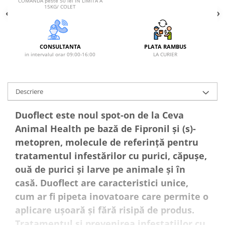
COMANDA peste 50 lei IN LIMITA A
15KG/ COLET
CONSULTANTA
PLATA RAMBUS
in intervalul orar 09:00-16:00
LA CURIER
Descriere
Duoflect este noul spot-on de la Ceva
Animal Health pe bază de Fipronil și (s)-
metopren, molecule de referință pentru
tratamentul infestărilor cu purici, căpușe,
ouă de purici și larve pe animale și în
casă. Duoflect are caracteristici unice,
cum ar fi pipeta inovatoare care permite o
aplicare ușoară și fără risipă de produs.
Tratamentul si prevenirea infestatiilor cu