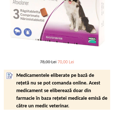
FRESH FARM
FARMINA
MORANDO
FELICIA
MY LOVE
FRESH FARM
ROYALIST
MORANDO
RECOMPENSE
PURINA
ACCESORII
ACCESORII
DIETE VETERINARE
DIETE VETERINARE
IGIENA SI COSMETICA
IGIENA SI COSMETICA
ASTERNUT SI LITIERE
IGIENA OCHI SI URECHI
78,00 Lei
70,00 Lei
IGIENA OCHI SI URECHI
SAMPOANE
SAMPOANE
JUCARII
Medicamentele eliberate pe bază de
RECOMPENSE
SUPLIMENTE
rețetă nu se pot comanda online. Acest
SUPLIMENTE
AFECTIUNI AURICULARE
medicament se eliberează doar din
AFECTIUNI AURICULARE
AFECTIUNI DERMATOLOGICE
farmacie în baza rețetei medicale emisă de
AFECTIUNI DERMATOLOGICE
AFECTIUNI DIGESTIVE
către un medic veterinar.
AFECTIUNI DIGESTIVE
AFECTIUNI HEPATICE