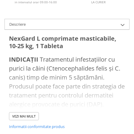
in intervalul orar 09:00-16:00
LA CURIER
Descriere
NexGard L comprimate masticabile,
10-25 kg, 1 Tableta
INDICAŢII
Tratamentul infestaţiilor cu
purici la câini (Ctenocephalides felis şi C.
canis) timp de minim 5 săptămâni.
Produsul poate face parte din strategia de
tratament pentru controlul dermatitei
alergice provocate de purici (DAP).
Tratamentul infestaţiilor cu căpuşe la
VEZI MAI MULT
câini (Dermacentor reticulatus, Ixodes
Informatii conformitate produs
ricinus, Rhipicephalus sanguineus). Un