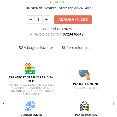
AFECTIUNI HEPATICE
AFECTIUNI OCULARE
IN STOC
AFECTIUNI OCULARE
Durata de livrare:
Livrare rapida 24 - 48 h
AFECTIUNI URINARE
AFECTIUNI URINARE
IMUNITATE
ADAUGA IN COS
IMUNITATE
LAPTE PRAF
LAPTE PRAF
Cod Produs:
C1629
Ai nevoie de ajutor?
0723476043
Adauga la Favorite
Cere informatii
TRANSPORT GRATUIT RAPID 24-
48 H
PLATESTE ONLINE
PROMO !!! 09.03.2026 - 20. 03. 2026
IN SIGURANTA CU BT
TRANSPORT GRATUIT LA ORICE
COMANDA peste 50 lei IN LIMITA A
15KG/ COLET
CONSULTANTA
PLATA RAMBUS