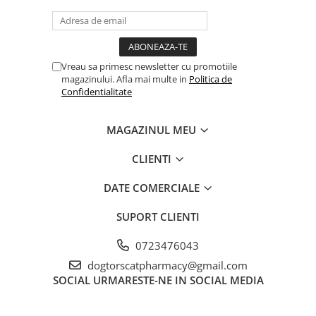
Lyon, Franța.
Producător responsabil pentru eliberarea
seriei: MERIAL, 4 Chemin du Calquet,
Vreau sa primesc newsletter cu promotiile
31300 Toulouse, Franţa.
magazinului. Afla mai multe in
Politica de
Confidentialitate
SUBSTANŢA ACTIVĂ ŞI ALTE
INGREDIENTE
Fiecare comprimat
MAGAZINUL MEU
masticabil conţine:
CLIENTI
NexGard
Afoxolaner
DATE COMERCIALE
(mg)
SUPORT CLIENTI
comprimate masticabile
11.3
0723476043
pentru câini de 2-4 kg
dogtorscatpharmacy@gmail.com
SOCIAL
URMARESTE-NE IN SOCIAL MEDIA
comprimate masticabile
28.3
pentru câini >4-10 kg