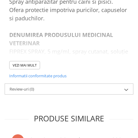
Spray antiparazitar pentru caini si pisici.
Ofera protectie impotriva puricilor, capuselor
si paduchilor.
DENUMIREA PRODUSULUI MEDICINAL
VETERINAR
FIPREX SPRAY, 5 mg/ml, spray cutanat, soluție
pentru câini și pisici.
VEZI MAI MULT
Fipronil
Informatii conformitate produs
DECLARAREA SUBSTANȚEI ACTIVE ȘI A
Review-uri
(0)
ALTOR INGREDIENTE
Substanță activă: Fipronil 5 mg/ml
PRODUSE SIMILARE
INDICAȚIE (I)
În tratamentul și prevenirea infestațiilor cu
purici (Ctenocephalides spp.), căpușe (Ixodes