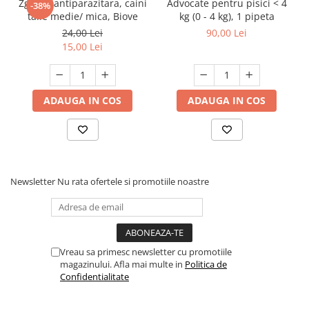
Zgarda antiparazitara, caini
Advocate pentru pisici < 4
-38%
ricinus, Rhipicephalus spp., Dermacentor
talie medie/ mica, Biove
kg (0 - 4 kg), 1 pipeta
spp.) la câini și pisici.
24,00 Lei
90,00 Lei
În tratamentul și prevenirea infestațiilor cu
15,00 Lei
păduchi hematofagi la câini (Trichodectes
canis) și la pisici (Fenicola subrostratns).
ADAUGA IN COS
ADAUGA IN COS
Produsul este eficient împotriva reinfestării
cu purici timp de aproximativ 8 săptămâni și
împotriva reinfestării cu căpușe timp de până
la 4 săptămâni.
Newsletter
Nu rata ofertele si promotiile noastre
CONTRAINDICAȚII
A nu se utiliza la animalele cu
hipersensibilitate la substanța activă sau la
oricare dintre excipienți.
Vreau sa primesc newsletter cu promotiile
magazinului. Afla mai multe in
Politica de
A nu se utiliza la cățeii cu vârsta mai mică de
Confidentialitate
10 săptămâni de viață și la pisoii cu vârsta