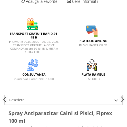
AFECTIUNI HEPATICE
Adauga la Favorite
Cere informatii
AFECTIUNI OCULARE
AFECTIUNI OCULARE
AFECTIUNI URINARE
AFECTIUNI URINARE
IMUNITATE
IMUNITATE
LAPTE PRAF
LAPTE PRAF
TRANSPORT GRATUIT RAPID 24-
48 H
PLATESTE ONLINE
PROMO !!! 09.03.2026 - 20. 03. 2026
IN SIGURANTA CU BT
TRANSPORT GRATUIT LA ORICE
COMANDA peste 50 lei IN LIMITA A
15KG/ COLET
CONSULTANTA
PLATA RAMBUS
in intervalul orar 09:00-16:00
LA CURIER
Descriere
Spray Antiparazitar Caini si Pisici, Fiprex
100 ml