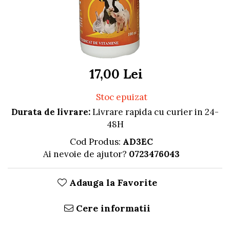
FRESH FARM
FARMINA
MORANDO
FELICIA
MY LOVE
FRESH FARM
ROYALIST
MORANDO
RECOMPENSE
PURINA
17,00 Lei
ACCESORII
ACCESORII
DIETE VETERINARE
DIETE VETERINARE
Stoc epuizat
IGIENA SI COSMETICA
IGIENA SI COSMETICA
Durata de livrare:
Livrare rapida cu curier in 24-
ASTERNUT SI LITIERE
IGIENA OCHI SI URECHI
48H
IGIENA OCHI SI URECHI
SAMPOANE
Cod Produs:
AD3EC
SAMPOANE
JUCARII
Ai nevoie de ajutor?
0723476043
RECOMPENSE
SUPLIMENTE
SUPLIMENTE
AFECTIUNI AURICULARE
Adauga la Favorite
AFECTIUNI AURICULARE
AFECTIUNI DERMATOLOGICE
AFECTIUNI DERMATOLOGICE
AFECTIUNI DIGESTIVE
Cere informatii
AFECTIUNI DIGESTIVE
AFECTIUNI HEPATICE