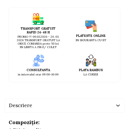
AFECTIUNI HEPATICE
AFECTIUNI OCULARE
AFECTIUNI OCULARE
AFECTIUNI URINARE
AFECTIUNI URINARE
IMUNITATE
IMUNITATE
LAPTE PRAF
TRANSPORT GRATUIT
LAPTE PRAF
RAPID 24-48 H
PLATESTE ONLINE
PROMO !!! 09.03.2026 - 20. 03.
IN SIGURANTA CU BT
2026 TRANSPORT GRATUIT LA
ORICE COMANDA peste 50 lei
IN LIMITA A 15KG/ COLET
CONSULTANTA
PLATA RAMBUS
in intervalul orar 09:00-16:00
LA CURIER
Descriere
Compoziție
: