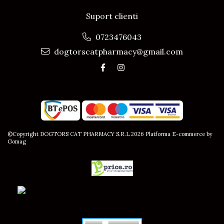
Vitaminele E și C funcționează ca și un
Suport clienti
antioxidant puternic și au efect pozitiv
asupra integrităţii țesutului epitelial.
0723476043
Se recomandă pentru contribuția adusă în
dogtorscatpharmacy@gmail.com
tulburări metabolice, lactație, gestație,
reproducție și alte afecțiuni.
©Copyright DOGTORS CAT PHARMACY S.R.L 2026
Platforma E-commerce by
Gomag