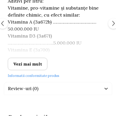
Aditivi per litru:
Vitamine, pro-vitamine și substanțe bine
definite chimic, cu efect similar:
Vitamina A (3a672b) ………………………………
50.000.000 IU
Vitamina D3 (3a671)
………………………………..5.000.000 IU
Vitamina E (3a700)
…………………………………….. 30.000 mg
Antioxidanți:
Vezi mai mult
Vitamina C
Informatii conformitate produs
(1b301) ………………………………….. 100.000 mg
Indicații
:
Review-uri
(0)
contaminare cu micotoxine;
în situații de stres;
administrarea de antibiotice;
deficiență de vitamine;