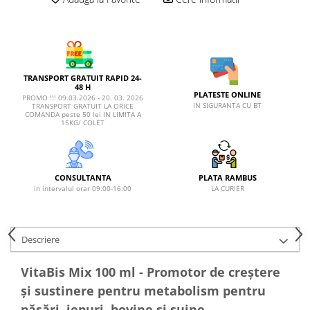
AFECTIUNI HEPATICE
AFECTIUNI OCULARE
AFECTIUNI OCULARE
AFECTIUNI URINARE
AFECTIUNI URINARE
IMUNITATE
IMUNITATE
LAPTE PRAF
LAPTE PRAF
TRANSPORT GRATUIT RAPID 24-
48 H
PLATESTE ONLINE
PROMO !!! 09.03.2026 - 20. 03. 2026
IN SIGURANTA CU BT
TRANSPORT GRATUIT LA ORICE
COMANDA peste 50 lei IN LIMITA A
15KG/ COLET
CONSULTANTA
PLATA RAMBUS
in intervalul orar 09:00-16:00
LA CURIER
Descriere
VitaBis Mix 100 ml - Promotor de creştere
şi sustinere pentru metabolism pentru
păsări, iepuri, bovine si suine