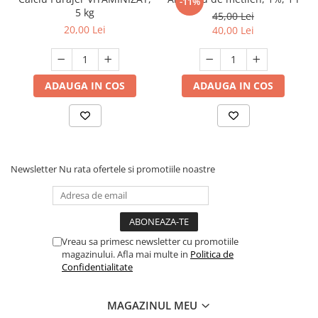
-11%
Fenilalanină 0,07%
5 kg
45,00 Lei
Izoleucină 0,09%
20,00 Lei
40,00 Lei
Leucină 0,14%
Valină 0,10%
Tirozină 0,03%
ADAUGA IN COS
ADAUGA IN COS
Histidină 0,04%
Prolină 0,07%
Serină 0,09%
Apă până la 100%
Newsletter
Nu rata ofertele si promotiile noastre
Aditivi per litru
Vitamina A (Retinol palmitat) 15.000.000 UI
Vitamina D3 3.750.000 UI
Vitamina E 7.500 mg
Vreau sa primesc newsletter cu promotiile
Vitamina K3 (Menadionină sodiu bisulfit)
magazinului. Afla mai multe in
Politica de
Confidentialitate
2.250 mg
Vitamina B1 (hidroclorid) 1.000 mg
MAGAZINUL MEU
Vitamina B2 1.000 mg