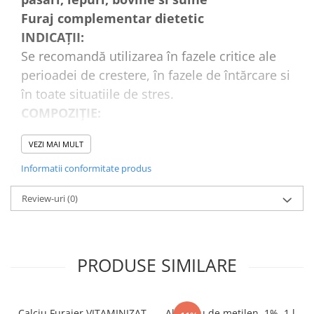
Furaj complementar dietetic
INDICAȚII
:
Se recomandă utilizarea în fazele critice ale
perioadei de crestere, în fazele de întărcare si
în toate situatiile de stres.
COMPOZIŢIE:
Lizină 0,12%
VEZI MAI MULT
Metionină 0,03%
Cisteină 0,04%
Informatii conformitate produs
Treonină 0,08%
Review-uri
(0)
Triptofan 0,02%
Glicină 0,08%
Acid Glutamic 0,31%
PRODUSE SIMILARE
Arginină 0,07%
Alanină 0,13%
Acid Aspartic 0,18%
Calciu Furajer VITAMINIZAT,
Albastru de metilen, 1%, 1 l