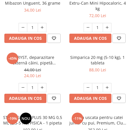
AFECTIUNI HEPATICE
AFECTIUNI OCULARE
Mibazon Unguent, 36 grame
Extru-Can Mini Hipocaloric, 4
AFECTIUNI OCULARE
kg
AFECTIUNI URINARE
34,00 Lei
AFECTIUNI URINARE
72,00 Lei
IMUNITATE
IMUNITATE
LAPTE PRAF
LAPTE PRAF
ADAUGA IN COS
ADAUGA IN COS
FYPRYST, deparazitare
Simparica 20 mg (5-10 kg), 1
-45%
externă câini, pipetă
tableta
repelentă, L(20 - 40kg), 1 buc
44,00 Lei
88,00 Lei
24,00 Lei
ADAUGA IN COS
ADAUGA IN COS
STRONGHOLD PLUS 30 MG 0,5
Hrana uscata pentru catei
-19%
NOU
-11%
ML (2,5-5 KG) PISICA - 1 pipeta
junior cu pui, Premium, Club
4 Paws, 14 kg
102,00 Lei
252,00 Lei