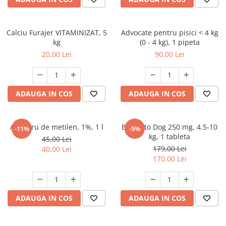
FRESH FARM
FARMINA
MORANDO
FELICIA
MY LOVE
FRESH FARM
Calciu Furajer VITAMINIZAT, 5
Advocate pentru pisici < 4 kg
kg
(0 - 4 kg), 1 pipeta
ROYALIST
MORANDO
20,00 Lei
90,00 Lei
RECOMPENSE
PURINA
ACCESORII
ACCESORII
DIETE VETERINARE
DIETE VETERINARE
ADAUGA IN COS
ADAUGA IN COS
IGIENA SI COSMETICA
IGIENA SI COSMETICA
ASTERNUT SI LITIERE
IGIENA OCHI SI URECHI
Albastru de metilen, 1%, 1 l
Bravecto Dog 250 mg, 4.5-10
-11%
-5%
IGIENA OCHI SI URECHI
SAMPOANE
kg, 1 tableta
45,00 Lei
SAMPOANE
JUCARII
179,00 Lei
40,00 Lei
RECOMPENSE
170,00 Lei
SUPLIMENTE
SUPLIMENTE
AFECTIUNI AURICULARE
AFECTIUNI AURICULARE
AFECTIUNI DERMATOLOGICE
ADAUGA IN COS
ADAUGA IN COS
AFECTIUNI DERMATOLOGICE
AFECTIUNI DIGESTIVE
AFECTIUNI DIGESTIVE
AFECTIUNI HEPATICE