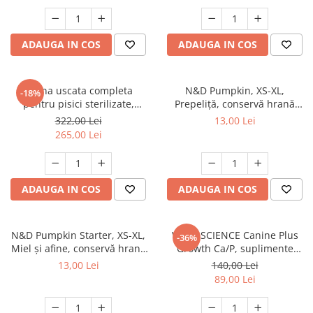
ADAUGA IN COS
ADAUGA IN COS
Hrana uscata completa
N&D Pumpkin, XS-XL,
-18%
pentru pisici sterilizate,
Prepeliță, conservă hrană
Premium, Club 4 PAWS, 14 kg
umedă fără cereale câini, (în
322,00 Lei
13,00 Lei
sos), 285g
265,00 Lei
ADAUGA IN COS
ADAUGA IN COS
N&D Pumpkin Starter, XS-XL,
VETRI SCIENCE Canine Plus
-36%
Miel și afine, conservă hrană
Growth Ca/P, suplimente
umedă fără cereale câini
creștere și vitalitate câini, 45
13,00 Lei
140,00 Lei
junior, (în sos), 285g
Tablete masticabile
89,00 Lei