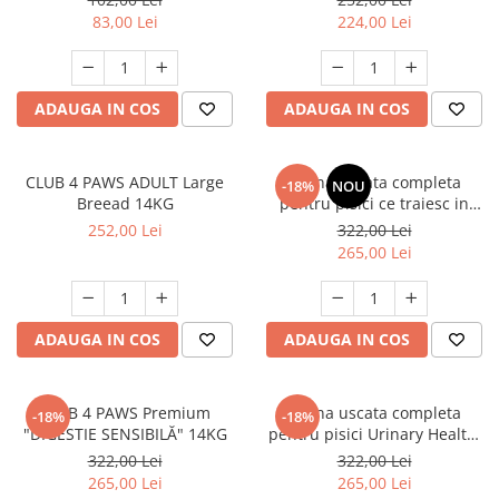
83,00 Lei
224,00 Lei
ADAUGA IN COS
ADAUGA IN COS
CLUB 4 PAWS ADULT Large
Hrana uscata completa
-18%
NOU
Breead 14KG
pentru pisici ce traiesc in
casa, Club 4 Paws Premium
252,00 Lei
322,00 Lei
Indoor, 14kg
265,00 Lei
ADAUGA IN COS
ADAUGA IN COS
CLUB 4 PAWS Premium
Hrana uscata completa
-18%
-18%
"DIGESTIE SENSIBILĂ" 14KG
pentru pisici Urinary Health,
Premium, Club 4 Paws, 14 kg
322,00 Lei
322,00 Lei
265,00 Lei
265,00 Lei