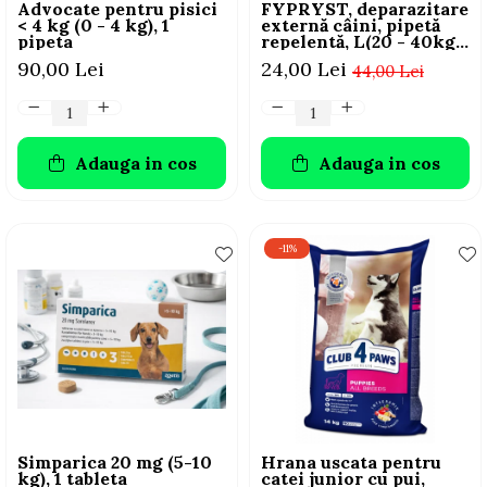
Advocate pentru pisici
FYPRYST, deparazitare
< 4 kg (0 - 4 kg), 1
externă câini, pipetă
pipeta
repelentă, L(20 - 40kg),
1 buc
90,00 Lei
24,00 Lei
44,00 Lei
Adauga in cos
Adauga in cos
-11%
Simparica 20 mg (5-10
Hrana uscata pentru
kg), 1 tableta
catei junior cu pui,