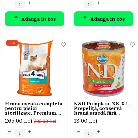
Adauga in cos
Adauga in cos
-18%
Hrana uscata completa
N&D Pumpkin, XS-XL,
pentru pisici
Prepeliță, conservă
sterilizate, Premium,
hrană umedă fără
Club 4 PAWS, 14 kg
cereale câini, (în sos),
265,00 Lei
13,00 Lei
322,00 Lei
285g