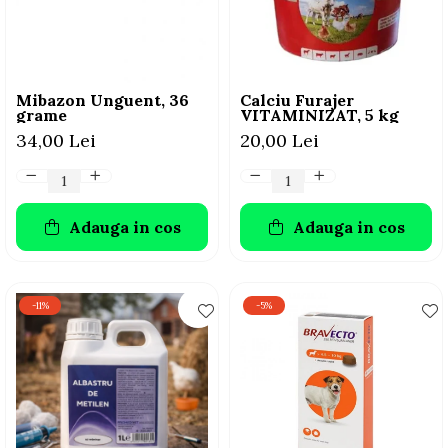
AFECTIUNI HEPATICE
AFECTIUNI OCULARE
AFECTIUNI OCULARE
AFECTIUNI URINARE
AFECTIUNI URINARE
IMUNITATE
IMUNITATE
LAPTE PRAF
Mibazon Unguent, 36
Calciu Furajer
LAPTE PRAF
grame
VITAMINIZAT, 5 kg
34,00 Lei
20,00 Lei
Adauga in cos
Adauga in cos
-11%
-5%