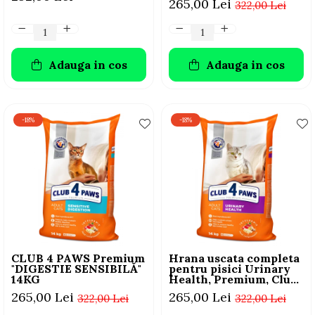
265,00 Lei
322,00 Lei
Adauga in cos
Adauga in cos
-18%
-18%
CLUB 4 PAWS Premium
Hrana uscata completa
"DIGESTIE SENSIBILĂ"
pentru pisici Urinary
14KG
Health, Premium, Club
4 Paws, 14 kg
265,00 Lei
265,00 Lei
322,00 Lei
322,00 Lei