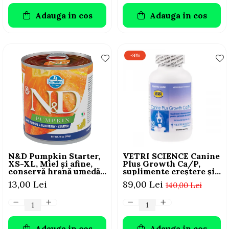
Adauga in cos
Adauga in cos
-36%
N&D Pumpkin Starter,
VETRI SCIENCE Canine
XS-XL, Miel și afine,
Plus Growth Ca/P,
conservă hrană umedă
suplimente creștere și
fără cereale câini
vitalitate câini, 45
13,00 Lei
89,00 Lei
140,00 Lei
junior, (în sos), 285g
Tablete masticabile
Adauga in cos
Adauga in cos