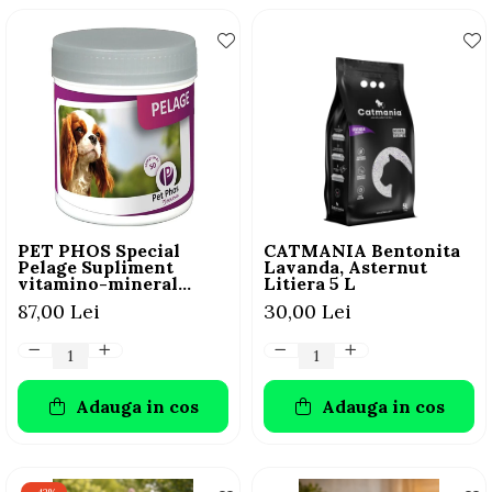
PET PHOS Special
CATMANIA Bentonita
Pelage Supliment
Lavanda, Asternut
vitamino-mineral
Litiera 5 L
pentru câini, 50 tablete
87,00 Lei
30,00 Lei
Adauga in cos
Adauga in cos