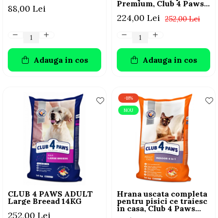
Premium, Club 4 Paws,
88,00 Lei
14 kg
224,00 Lei
252,00 Lei
Adauga in cos
Adauga in cos
-18%
NOU
CLUB 4 PAWS ADULT
Hrana uscata completa
Large Breead 14KG
pentru pisici ce traiesc
in casa, Club 4 Paws
252,00 Lei
Premium Indoor, 14kg