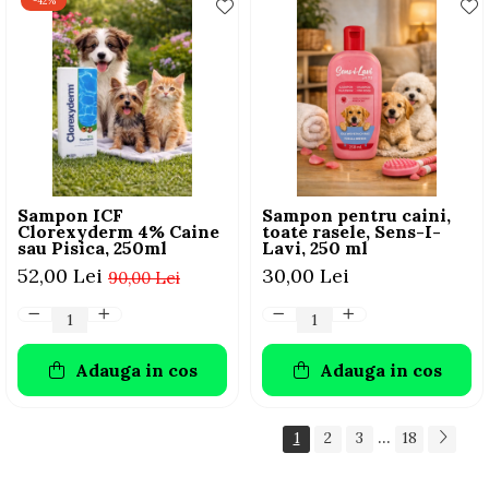
-42%
Sampon ICF
Sampon pentru caini,
Clorexyderm 4% Caine
toate rasele, Sens-I-
sau Pisica, 250ml
Lavi, 250 ml
52,00 Lei
30,00 Lei
90,00 Lei
Adauga in cos
Adauga in cos
...
1
2
3
18