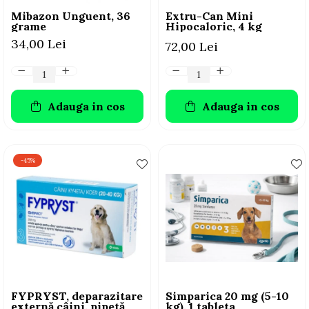
Mibazon Unguent, 36
Extru-Can Mini
grame
Hipocaloric, 4 kg
34,00 Lei
72,00 Lei
Adauga in cos
Adauga in cos
-45%
FYPRYST, deparazitare
Simparica 20 mg (5-10
externă câini, pipetă
kg), 1 tableta