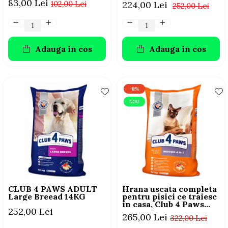
83,00 Lei
102,00 Lei
224,00 Lei
252,00 Lei
Adauga in cos
Adauga in cos
-18%
NOU
CLUB 4 PAWS ADULT
Hrana uscata completa
Large Breead 14KG
pentru pisici ce traiesc
in casa, Club 4 Paws
252,00 Lei
Premium Indoor, 14kg
265,00 Lei
322,00 Lei