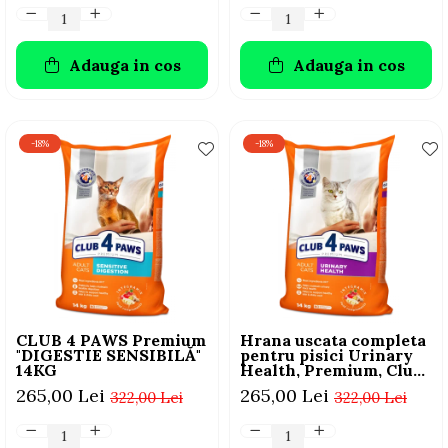
Adauga in cos
Adauga in cos
-18%
-18%
CLUB 4 PAWS Premium
Hrana uscata completa
"DIGESTIE SENSIBILĂ"
pentru pisici Urinary
14KG
Health, Premium, Club
4 Paws, 14 kg
265,00 Lei
265,00 Lei
322,00 Lei
322,00 Lei