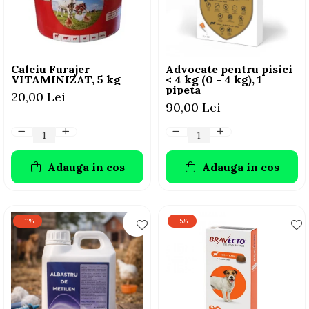
AFECTIUNI HEPATICE
AFECTIUNI OCULARE
AFECTIUNI OCULARE
AFECTIUNI URINARE
AFECTIUNI URINARE
IMUNITATE
IMUNITATE
LAPTE PRAF
Calciu Furajer
Advocate pentru pisici
LAPTE PRAF
VITAMINIZAT, 5 kg
< 4 kg (0 - 4 kg), 1
pipeta
20,00 Lei
90,00 Lei
Adauga in cos
Adauga in cos
-11%
-5%