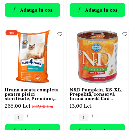
Adauga in cos
Adauga in cos
-18%
Hrana uscata completa
N&D Pumpkin, XS-XL,
pentru pisici
Prepeliță, conservă
sterilizate, Premium,
hrană umedă fără
Club 4 PAWS, 14 kg
cereale câini, (în sos),
265,00 Lei
13,00 Lei
322,00 Lei
285g