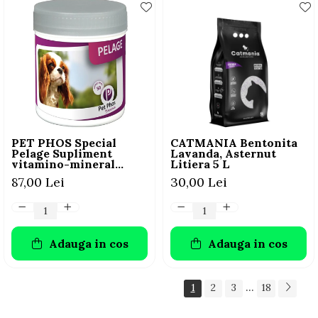
PET PHOS Special
CATMANIA Bentonita
Pelage Supliment
Lavanda, Asternut
vitamino-mineral
Litiera 5 L
pentru câini, 50 tablete
87,00 Lei
30,00 Lei
Adauga in cos
Adauga in cos
...
1
2
3
18