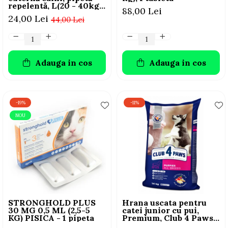
repelentă, L(20 - 40kg),
88,00 Lei
1 buc
24,00 Lei
44,00 Lei
Adauga in cos
Adauga in cos
-19%
-11%
NOU
STRONGHOLD PLUS
Hrana uscata pentru
30 MG 0,5 ML (2,5-5
catei junior cu pui,
KG) PISICA - 1 pipeta
Premium, Club 4 Paws,
14 kg