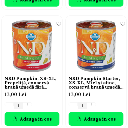
N&D Pumpkin, XS-XL,
N&D Pumpkin Starter,
Prepeliță, conservă
XS-XL, Miel și afine,
hrană umedă fără
conservă hrană umedă
cereale câini, (în sos),
fără cereale câini
13,00 Lei
13,00 Lei
285g
junior, (în sos), 285g
Adauga in cos
Adauga in cos