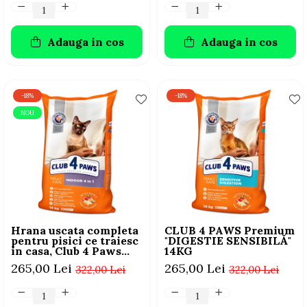
Adauga in cos
Adauga in cos
-18%
-18%
NOU
Hrana uscata completa
CLUB 4 PAWS Premium
pentru pisici ce traiesc
"DIGESTIE SENSIBILĂ"
in casa, Club 4 Paws
14KG
Premium Indoor, 14kg
265,00 Lei
265,00 Lei
322,00 Lei
322,00 Lei