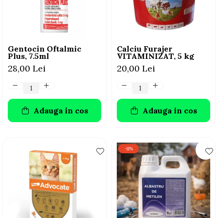
AFECTIUNI HEPATICE
AFECTIUNI OCULARE
AFECTIUNI OCULARE
AFECTIUNI URINARE
AFECTIUNI URINARE
IMUNITATE
IMUNITATE
LAPTE PRAF
Gentocin Oftalmic
Calciu Furajer
LAPTE PRAF
Plus, 7.5ml
VITAMINIZAT, 5 kg
28,00 Lei
20,00 Lei
Adauga in cos
Adauga in cos
-11%