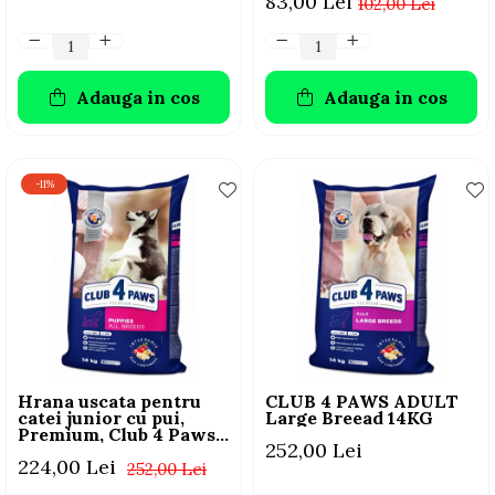
83,00 Lei
102,00 Lei
Adauga in cos
Adauga in cos
-11%
Hrana uscata pentru
CLUB 4 PAWS ADULT
catei junior cu pui,
Large Breead 14KG
Premium, Club 4 Paws,
252,00 Lei
14 kg
224,00 Lei
252,00 Lei