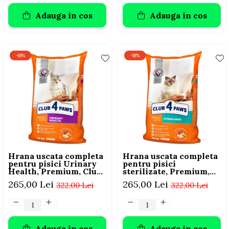
Adauga in cos
Adauga in cos
-18%
-18%
Hrana uscata completa
Hrana uscata completa
pentru pisici Urinary
pentru pisici
Health, Premium, Club
sterilizate, Premium,
4 Paws, 14 kg
Club 4 PAWS, 14 kg
265,00 Lei
265,00 Lei
322,00 Lei
322,00 Lei
Adauga in cos
Adauga in cos