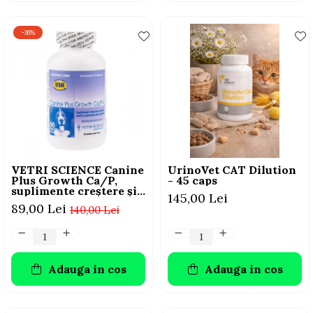
-36%
VETRI SCIENCE Canine
UrinoVet CAT Dilution
Plus Growth Ca/P,
- 45 caps
suplimente creștere și
145,00 Lei
vitalitate câini, 45
89,00 Lei
140,00 Lei
Tablete masticabile
Adauga in cos
Adauga in cos