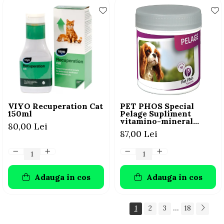
VIYO Recuperation Cat
PET PHOS Special
150ml
Pelage Supliment
vitamino-mineral
80,00 Lei
pentru câini, 50 tablete
87,00 Lei
Adauga in cos
Adauga in cos
...
1
2
3
18