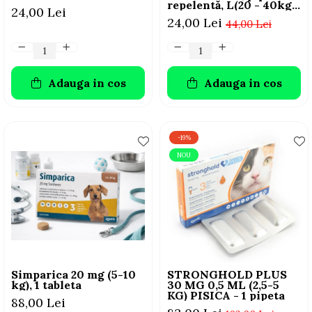
repelentă, L(20 - 40kg),
24,00 Lei
1 buc
24,00 Lei
44,00 Lei
Adauga in cos
Adauga in cos
-19%
NOU
Simparica 20 mg (5-10
STRONGHOLD PLUS
kg), 1 tableta
30 MG 0,5 ML (2,5-5
KG) PISICA - 1 pipeta
88,00 Lei