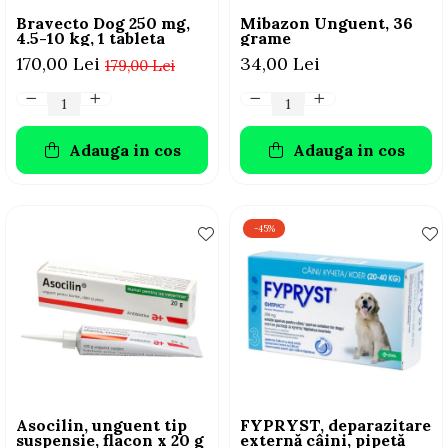
Bravecto Dog 250 mg,
Mibazon Unguent, 36
4.5-10 kg, 1 tableta
grame
170,00 Lei
34,00 Lei
179,00 Lei
Adauga in cos
Adauga in cos
-45%
Asocilin, unguent tip
FYPRYST, deparazitare
suspensie, flacon x 20 g
externă câini, pipetă